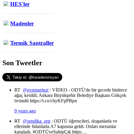
HES'ler
Madenler
Termik Santraller
Son Tweetler
RT
@evrenselgzt
: VİDEO - ODTÜ'de bir gecede binlerce
ağaç kesildi; Ankara Büyükşehir Belediye Başkanı Gökçek
övündü https://t.co/chyKFpPBpn
9 years ago
RT
@sendika_org
: ODTÜ öğrencileri, sloganlarla ve
ellerinde fidanlarla A7 kapısına geldi. Onları mezunlar
karşıladı. #ODTÜyeSahipÇık https:…