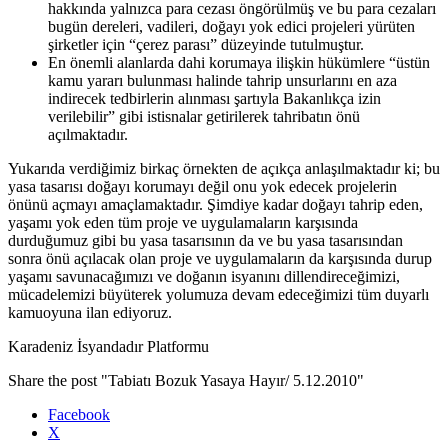
hakkında yalnızca para cezası öngörülmüş ve bu para cezaları
bugün dereleri, vadileri, doğayı yok edici projeleri yürüten
şirketler için “çerez parası” düzeyinde tutulmuştur.
En önemli alanlarda dahi korumaya ilişkin hükümlere “üstün
kamu yararı bulunması halinde tahrip unsurlarını en aza
indirecek tedbirlerin alınması şartıyla Bakanlıkça izin
verilebilir” gibi istisnalar getirilerek tahribatın önü
açılmaktadır.
Yukarıda verdiğimiz birkaç örnekten de açıkça anlaşılmaktadır ki; bu
yasa tasarısı doğayı korumayı değil onu yok edecek projelerin
önünü açmayı amaçlamaktadır. Şimdiye kadar doğayı tahrip eden,
yaşamı yok eden tüm proje ve uygulamaların karşısında
durduğumuz gibi bu yasa tasarısının da ve bu yasa tasarısından
sonra önü açılacak olan proje ve uygulamaların da karşısında durup
yaşamı savunacağımızı ve doğanın isyanını dillendireceğimizi,
mücadelemizi büyüterek yolumuza devam edeceğimizi tüm duyarlı
kamuoyuna ilan ediyoruz.
Karadeniz İsyandadır Platformu
Share the post "Tabiatı Bozuk Yasaya Hayır/ 5.12.2010"
Facebook
X