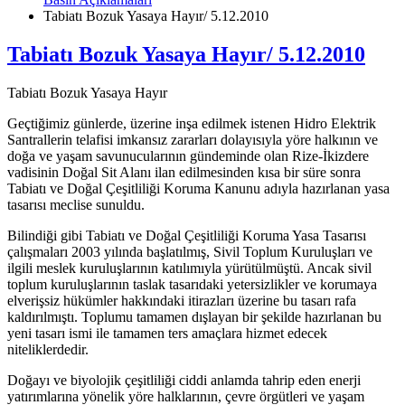
Tabiatı Bozuk Yasaya Hayır/ 5.12.2010
Tabiatı Bozuk Yasaya Hayır/ 5.12.2010
Tabiatı Bozuk Yasaya Hayır
Geçtiğimiz günlerde, üzerine inşa edilmek istenen Hidro Elektrik
Santrallerin telafisi imkansız zararları dolayısıyla yöre halkının ve
doğa ve yaşam savunucularının gündeminde olan Rize-İkizdere
vadisinin Doğal Sit Alanı ilan edilmesinden kısa bir süre sonra
Tabiatı ve Doğal Çeşitliliği Koruma Kanunu adıyla hazırlanan yasa
tasarısı meclise sunuldu.
Bilindiği gibi Tabiatı ve Doğal Çeşitliliği Koruma Yasa Tasarısı
çalışmaları 2003 yılında başlatılmış, Sivil Toplum Kuruluşları ve
ilgili meslek kuruluşlarının katılımıyla yürütülmüştü. Ancak sivil
toplum kuruluşlarının taslak tasarıdaki yetersizlikler ve korumaya
elverişsiz hükümler hakkındaki itirazları üzerine bu tasarı rafa
kaldırılmıştı. Toplumu tamamen dışlayan bir şekilde hazırlanan bu
yeni tasarı ismi ile tamamen ters amaçlara hizmet edecek
niteliklerdedir.
Doğayı ve biyolojik çeşitliliği ciddi anlamda tahrip eden enerji
yatırımlarına yönelik yöre halklarının, çevre örgütleri ve yaşam