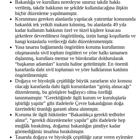
Bakanlığa ve kurullara neredeyse sınırsız takdir hakkı
verilmiş, takdir hakkının ne şekilde kullanılacağına ilişkin
hiçbir düzenleme yapılmamıştır.
Korunması gereken alanlarda yapılacak yatırımlar konusunda
bakanlık tek yetkili makam kılınmış, bu alanlarda 49 yıla
kadar kullanım hakkının özel ve tüzel kişilere kısacası
şirketlere devredilmesi öngörülmüş, iznin hangi koşullarda ve
hangi kıstaslarla verileceği dahi düzenlenmemiştir.
Yasa tasarısı bağlamında öngörülen koruma kurullarının
oluşmasında sivil toplum örgütleri ve yöre halkı tamamen
dışlanmış, kurullara memur ve bürokratlar doldurularak
“başkanın adamları” kurulu haline getirilmiştir. En önemli
kararlarda dahi sivil toplumun ve yöre halklarının katılımı
öngörülmemiştir.
Doğaya ve biyolojik çeşitliliğe büyük zararların söz konusu
olacağı kararlarda dahi ilgili kurumlardan “görüş alınacağı”
düzenlenmiş, bu görüşlere bağlayıcı olma özelliği
tanınmamıştır. “Gerektiğinde ilgili kurum ve kuruluşlarla
işbirliği yapılır” gibi ifadelerle Çevre bakanlığının doğa
üzerindeki tiranlığı garanti altına alınmıştır.
Koruma ile ilgili hükümler “Bakanlıkça gerekli tedbirler
alınır”, “gerekli düzenlemeler yapılır” gibi ifadelerle hep
muğlâk bırakılmış, doğamız bakanlığın şimdiye kadar
görmediğimiz insafına bırakılmıştır.
Tasarıda doğaya ve biyolojik çeşitliliğe zarar veren eylemler