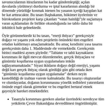
savunucularının itirazlarının bu kadar gündemleştiği; açılan
davalarda yürütmeyi durdurma ve iptal kararlarının alındığı bir
dönemde yürürlüğe konmak istenen bu yasanın içeriği kaygıları kat
be kat arttıracaktır. Bu tasarı Başbakanın, hükümet üyelerinin ve
bürokratların projelere karşı çıkanları “vatan hainliği”yle suçlamaya
varan açıklamaları ile birlikte okunduğunda ise tablo daha bir
ürkütücü hale gelmektedir.
Öyle görünmektedir ki bu tasarı, “enerji ihtiyacı” gerekçesiyle
doğayı ve yaşamı yok eden projelerin önündeki tüm engelleri
ortadan kaldırmayı amaçlamaktadır. Bu amaç kendisini yasa tasarısı
gerekçesinin daha 1. Maddesinde ele vermektedir. Gerekçenin
birinci maddesi aynen şöyledir: “Tabiatın ve tabii kaynakların
korunması ile ilgili mevcut düzenlemeler, gerçek ihtiyaçlara ve
günümüz koşullarına uygun uygulamalara imkân
sağlayamamaktadır.” Siyasi iktidarın doğayı değil enerjiyi, yaşamı
değil karı gerçek ihtiyaç olarak gördüğü gün gibi ortada iken
“günümüz koşullarına uygun uygulamalar” derken neyin
kastedildiği de izahtan vareste kalmaktadır. Bu tasarıyı oluşturanlar
ve olumlayanlar, doğanın korunmasına yönelik tedbirleri yatırımların
önünde engel olarak görmekte ve bu engelleri bertaraf etmek
gayesiyle hareket etmektedirler.
Tasarıyla korunması gereken alanlar üzerindeki neredeyse tüm
yetkilerin Çevre Bakanlığına devredilmesi öngörülmüştür.