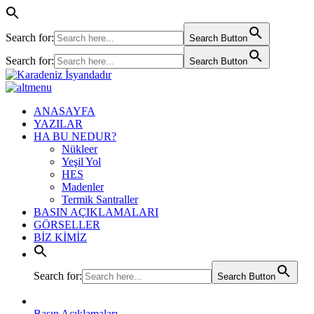
Search for:
Search Button
Search for:
Search Button
ANASAYFA
YAZILAR
HA BU NEDUR?
Nükleer
Yeşil Yol
HES
Madenler
Termik Santraller
BASIN AÇIKLAMALARI
GÖRSELLER
BİZ KİMİZ
Search for:
Search Button
Basın Açıklamaları