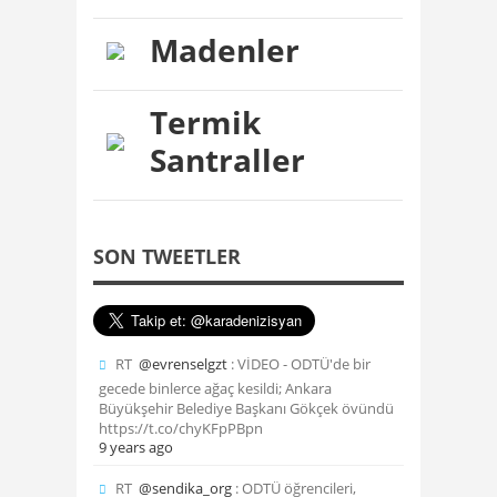
Madenler
Termik
Santraller
SON TWEETLER
RT
@evrenselgzt
: VİDEO - ODTÜ'de bir
gecede binlerce ağaç kesildi; Ankara
Büyükşehir Belediye Başkanı Gökçek övündü
https://t.co/chyKFpPBpn
9 years ago
RT
@sendika_org
: ODTÜ öğrencileri,