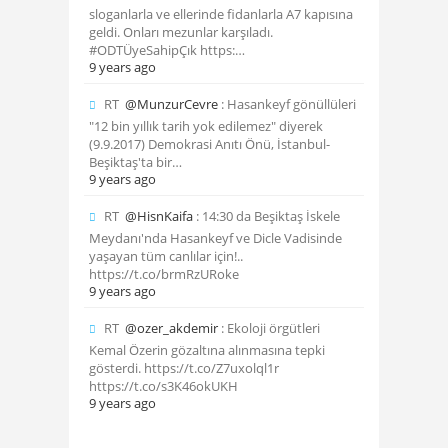
sloganlarla ve ellerinde fidanlarla A7 kapısına
geldi. Onları mezunlar karşıladı.
#ODTÜyeSahipÇık https:…
9 years ago
RT
@MunzurCevre
: Hasankeyf gönüllüleri
"12 bin yıllık tarih yok edilemez" diyerek
(9.9.2017) Demokrasi Anıtı Önü, İstanbul-
Beşiktaş'ta bir…
9 years ago
RT
@HisnKaifa
: 14:30 da Beşiktaş İskele
Meydanı'nda Hasankeyf ve Dicle Vadisinde
yaşayan tüm canlılar için!..
https://t.co/brmRzURoke
9 years ago
RT
@ozer_akdemir
: Ekoloji örgütleri
Kemal Özerin gözaltına alınmasına tepki
gösterdi. https://t.co/Z7uxolql1r
https://t.co/s3K46okUKH
9 years ago