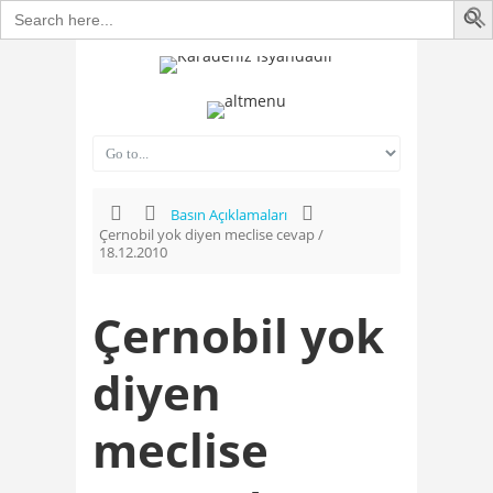
Search
for:
Basın Açıklamaları
Çernobil yok diyen meclise cevap /
18.12.2010
Çernobil yok
diyen
meclise