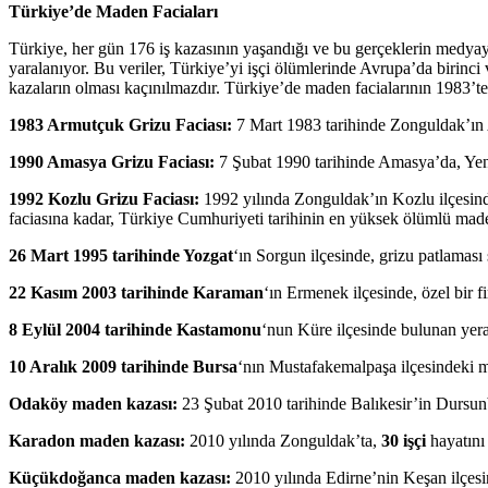
Türkiye’de Maden Faciaları
Türkiye, her gün 176 iş kazasının yaşandığı ve bu gerçeklerin medyay
yaralanıyor. Bu veriler, Türkiye’yi işçi ölümlerinde Avrupa’da birinc
kazaların
olması kaçınılmazdır. Türkiye’de maden facialarının 1983’ten
1983 Armutçuk Grizu Faciası:
7 Mart 1983 tarihinde Zonguldak’ın 
1990 Amasya Grizu Faciası:
7 Şubat 1990 tarihinde Amasya’da, Yeni
1992 Kozlu Grizu Faciası:
1992 yılında Zonguldak’ın Kozlu ilçesin
faciasına kadar, Türkiye Cumhuriyeti tarihinin en yüksek ölümlü mad
26 Mart 1995 tarihinde Yozgat
‘ın Sorgun ilçesinde, grizu patlamas
22 Kasım 2003 tarihinde Karaman
‘ın Ermenek ilçesinde, özel bir 
8 Eylül 2004 tarihinde Kastamonu
‘nun Küre ilçesinde bulunan yera
10 Aralık 2009 tarihinde Bursa
‘nın Mustafakemalpaşa ilçesindeki
Odaköy maden kazası:
23 Şubat 2010 tarihinde Balıkesir’in Dursunb
Karadon maden kazası:
2010 yılında Zonguldak’ta,
30 işçi
hayatını
Küçükdoğanca maden kazası:
2010 yılında Edirne’nin Keşan ilçes