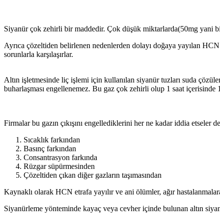
Siyanür çok zehirli bir maddedir. Çok düşük miktarlarda(50mg yani b
Ayrıca çözeltiden belirlenen nedenlerden dolayı doğaya yayılan HCN g
sorunlarla karşılaşırlar.
Altın işletmesinde liç işlemi için kullanılan siyanür tuzları suda çöz
buharlaşması engellenemez. Bu gaz çok zehirli olup 1 saat içerisinde 
Firmalar bu gazın çıkışını engellediklerini her ne kadar iddia etseler d
Sıcaklık farkından
Basınç farkından
Consantrasyon farkında
Rüzgar süpürmesinden
Çözeltiden çıkan diğer gazların taşımasından
Kaynaklı olarak HCN etrafa yayılır ve ani ölümler, ağır hastalanmala
Siyanürleme yönteminde kayaç veya cevher içinde bulunan altın siyanü