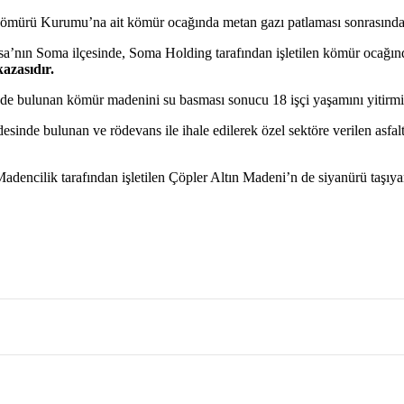
şkömürü Kurumu’na ait kömür ocağında metan gazı patlaması sonrasınd
a’nın Soma ilçesinde, Soma Holding tarafından işletilen kömür ocağı
azasıdır.
e bulunan kömür madenini su basması sonucu 18 işçi yaşamını yitirmiş
sinde bulunan ve rödevans ile ihale edilerek özel sektöre verilen asfa
adencilik tarafından işletilen Çöpler Altın Madeni’n de siyanürü taşıyan