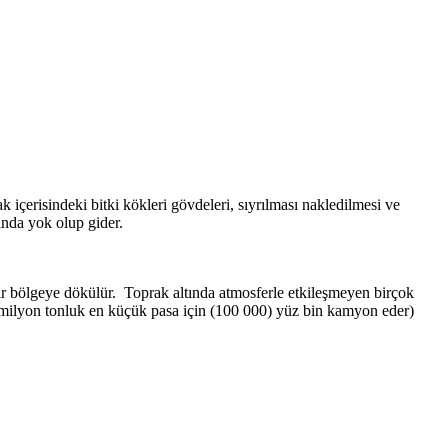
ak içerisindeki bitki kökleri gövdeleri, sıyrılması nakledilmesi ve
ında yok olup gider.
 bir bölgeye dökülür. Toprak altında atmosferle etkileşmeyen birçok
 3 milyon tonluk en küçük pasa için (100 000) yüz bin kamyon eder)