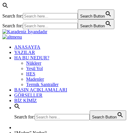
Search for:
Search Button
Search for:
Search Button
ANASAYFA
YAZILAR
HA BU NEDUR?
Nükleer
Yeşil Yol
HES
Madenler
Termik Santraller
BASIN AÇIKLAMALARI
GÖRSELLER
BİZ KİMİZ
Search for:
Search Button
“Maden” Nedur?