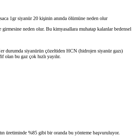
ısaca 1gr siyanür 20 kişinin anında ölümüne neden olur
ne girmesine neden olur. Bu kimyasallara muhatap kalanlar bedensel
ır. Her durumda siyanürün çözeltiden HCN (hidrojen siyanür gazı)
 olan bu gaz çok hızlı yayılır.
ltın üretiminde %85 gibi bir oranda bu yönteme başvuruluyor.