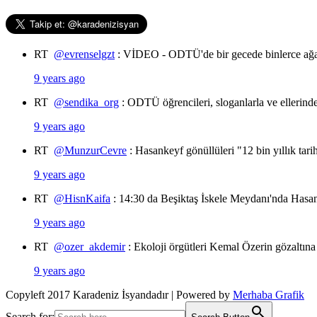
RT
@evrenselgzt
: VİDEO - ODTÜ'de bir gecede binlerce ağa
9 years ago
RT
@sendika_org
: ODTÜ öğrencileri, sloganlarla ve ellerin
9 years ago
RT
@MunzurCevre
: Hasankeyf gönüllüleri "12 bin yıllık tar
9 years ago
RT
@HisnKaifa
: 14:30 da Beşiktaş İskele Meydanı'nda Hasan
9 years ago
RT
@ozer_akdemir
: Ekoloji örgütleri Kemal Özerin gözaltına
9 years ago
Copyleft 2017 Karadeniz İsyandadır | Powered by
Merhaba Grafik
Search for: