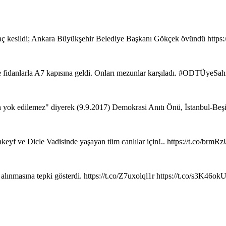
ç kesildi; Ankara Büyükşehir Belediye Başkanı Gökçek övündü https
de fidanlarla A7 kapısına geldi. Onları mezunlar karşıladı. #ODTÜyeSa
ih yok edilemez" diyerek (9.9.2017) Demokrasi Anıtı Önü, İstanbul-Beş
keyf ve Dicle Vadisinde yaşayan tüm canlılar için!.. https://t.co/brm
 alınmasına tepki gösterdi. https://t.co/Z7uxolql1r https://t.co/s3K46o