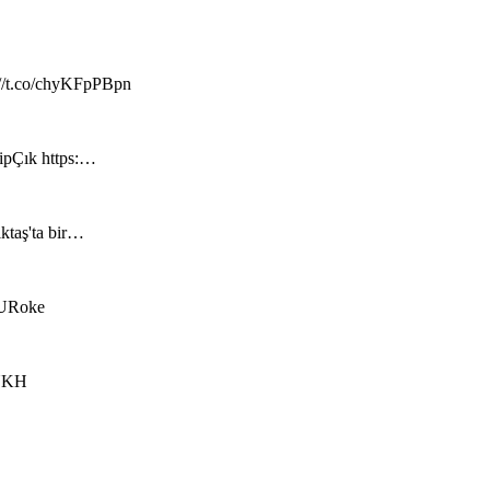
://t.co/chyKFpPBpn
hipÇık https:…
iktaş'ta bir…
RzURoke
kUKH