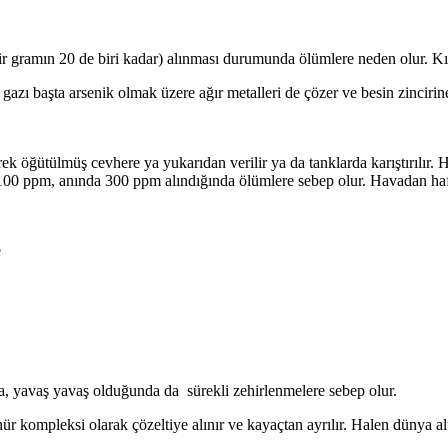
ir gramın 20 de biri kadar) alınması durumunda ölümlere neden olur. K
azı başta arsenik olmak üzere ağır metalleri de çözer ve besin zinciri
ülerek öğütülmüş cevhere ya yukarıdan verilir ya da tanklarda karıştırıl
100 ppm, anında 300 ppm alındığında ölümlere sebep olur. Havadan hafif
e
ra, yavaş yavaş olduğunda da sürekli zehirlenmelere sebep olur.
r kompleksi olarak çözeltiye alınır ve kayaçtan ayrılır. Halen dünya a