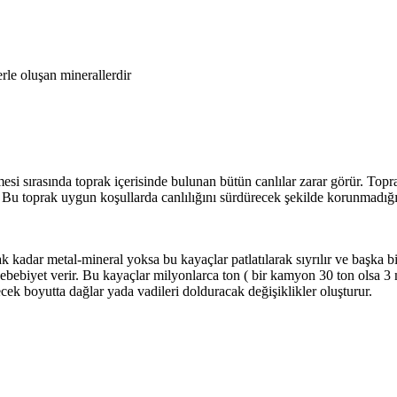
rle oluşan minerallerdir
lmesi sırasında toprak içerisinde bulunan bütün canlılar zarar görür. Topr
r. Bu toprak uygun koşullarda canlılığını sürdürecek şekilde korunmadığ
ak kadar metal-mineral yoksa bu kayaçlar patlatılarak sıyrılır ve başka
a sebebiyet verir. Bu kayaçlar milyonlarca ton ( bir kamyon 30 ton olsa
ek boyutta dağlar yada vadileri dolduracak değişiklikler oluşturur.