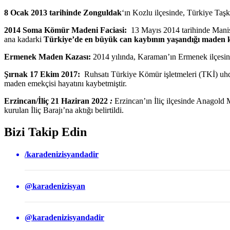
8 Ocak 2013 tarihinde Zonguldak
‘ın Kozlu ilçesinde, Türkiye Ta
2014 Soma Kömür Madeni Faciasi:
13 Mayıs 2014 tarihinde Manis
ana kadarki
Türkiye’de en büyük can kaybının yaşandığı maden k
Ermenek Maden Kazası:
2014 yılında, Karaman’ın Ermenek ilçesind
Şırnak 17 Ekim 2017:
Ruhsatı Türkiye Kömür işletmeleri (TKİ) uhde
maden emekçisi hayatını kaybetmiştir.
Erzincan/İliç 21 Haziran 2022
:
Erzincan’ın İliç ilçesinde Anagold M
kurulan İliç Barajı’na aktığı belirtildi.
Bizi Takip Edin
/karadenizisyandadir
@karadenizisyan
@karadenizisyandadir