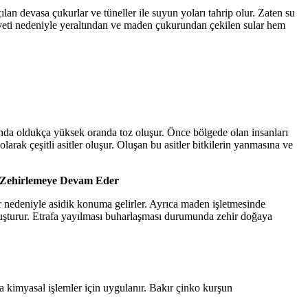
ılan devasa çukurlar ve tüneller ile suyun yoları tahrip olur. Zaten su
yeti nedeniyle yeraltından ve maden çukurundan çekilen sular hem
ında oldukça yüksek oranda toz oluşur. Önce bölgede olan insanları
larak çeşitli asitler oluşur. Oluşan bu asitler bitkilerin yanmasına ve
ıl Zehirlemeye Devam Eder
 nedeniyle asidik konuma gelirler. Ayrıca maden işletmesinde
oluşturur. Etrafa yayılması buharlaşması durumunda zehir doğaya
da kimyasal işlemler için uygulanır. Bakır çinko kurşun