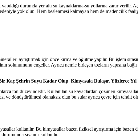
yapıldığı durumda yer altı su kaynaklarına-su yollarına zarar verilir. Aç
 nedeniyle yok olur. Hem beslenmesi kalmayan hem de madencilik faali
eralleri ayrıştırmak için önce kırma ve öğütme yapılır. Bu işlem sıras
tkinin solunumunu engeller. Ayrıca nemle birleşen tozların yapısına bağlı o
ı Bir Kaç Şehrin Suyu Kadar Olup. Kimyasala Bulaşır. Yüzlerce Y
nlarca ton düzeyindedir. Kullanılan su kayaçlardan çözünen kimyasallar
ası ve dönüştürülmesi olanaksız olan bu sular ayrıca çevre için tehdit 
asallar kullanılır. Bu kimyasallar bazen fiziksel ayrıştırma için bazen 
i durumunda siyanür kullanılır.