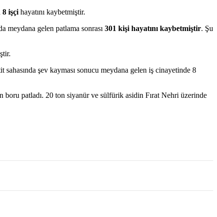
a
8 işçi
hayatını kaybetmiştir.
nda meydana gelen patlama sonrası
301 kişi hayatını kaybetmiştir
. Şu
tir.
ltit sahasında şev kayması sonucu meydana gelen iş cinayetinde 8
 boru patladı. 20 ton siyanür ve sülfürik asidin Fırat Nehri üzerinde