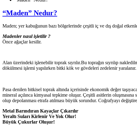
“Maden” Nedur?
Maden; yer kabuğunun bazı bölgelerinde çeşitli iç ve dış doğal etkenle
Madenler nasıl işletilir ?
Önce ağaçlar kesilir.
Alan üzerindeki işlenebilir toprak sıyrılır.Bu toprağın sıyrılıp nakledi
dökülmesi işlemi yapılırken bitki kök ve gövdeleri zedelenir yaralanı
Pasa denilen bitkisel toprak altında içerisinde ekonomik değer taşıyac
mineral açılınca kimyasal tepkime oluşur. Çeşitli asitlerin oluşmasın
olup depolanması etrafa atılması büyük sorundur. Coğrafyayı değiştirec
Metal Barındıran Kayaçlar Çıkarılır
Yeraltı Suları Kirlenir Ve Yok Olur!
Büyük Çukurlar Oluşur!