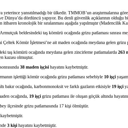
a yeterince yansıtılmadığı bir ülkedir. TMMOB’un araştırmalarına göre,
i ve Dünya’da dördüncü yapıyor. Bu denli güvenlik açıklarının olduğu bi
 itibaren kronolojik bir sıralanması aşağıda yapılmıştır (Madencilik Ka
Armutçuk beldesindeki taş kömürü ocağında grizu patlaması sınrası me
 Çeltek Kömür İşletmesi’ne ait maden ocağında meydana gelen grizu patl
deki taş kömürü ocağında meydana gelen zincirleme patlamalarda
263 
en kazası olmuştur.
ı sonrasında
38 maden işçisi
hayatını kaybetmiştir.
firmanın işlettiği kömür ocağında grizu patlaması sebebiyle
10 işçi
yaşamın
ltı bakır ocağında, karbonmonoksit ve farklı gazların etkisiyle
19 işçi
ya
 maden ocağında,
19 işçi
grizu patlaması ile oluşan göçük altında hayatını
ey ilçesinde grizu patlamasında 17 kişi ölmüştür.
 kaybetmiştir.
inde
3 kişi
hayatını kaybetmiştir.