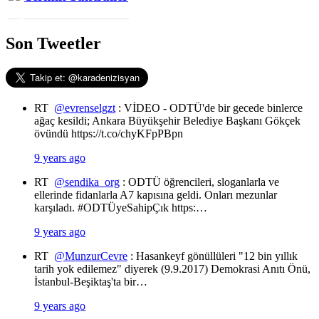
Son Tweetler
RT
@evrenselgzt
: VİDEO - ODTÜ'de bir gecede binlerce
ağaç kesildi; Ankara Büyükşehir Belediye Başkanı Gökçek
övündü https://t.co/chyKFpPBpn
9 years ago
RT
@sendika_org
: ODTÜ öğrencileri, sloganlarla ve
ellerinde fidanlarla A7 kapısına geldi. Onları mezunlar
karşıladı. #ODTÜyeSahipÇık https:…
9 years ago
RT
@MunzurCevre
: Hasankeyf gönüllüleri "12 bin yıllık
tarih yok edilemez" diyerek (9.9.2017) Demokrasi Anıtı Önü,
İstanbul-Beşiktaş'ta bir…
9 years ago