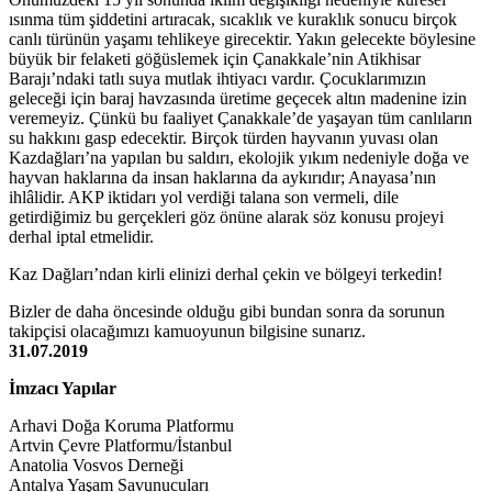
ısınma tüm şiddetini artıracak, sıcaklık ve kuraklık sonucu birçok
canlı türünün yaşamı tehlikeye girecektir. Yakın gelecekte böylesine
büyük bir felaketi göğüslemek için Çanakkale’nin Atikhisar
Barajı’ndaki tatlı suya mutlak ihtiyacı vardır. Çocuklarımızın
geleceği için baraj havzasında üretime geçecek altın madenine izin
veremeyiz. Çünkü bu faaliyet Çanakkale’de yaşayan tüm canlıların
su hakkını gasp edecektir. Birçok türden hayvanın yuvası olan
Kazdağları’na yapılan bu saldırı, ekolojik yıkım nedeniyle doğa ve
hayvan haklarına da insan haklarına da aykırıdır; Anayasa’nın
ihlâlidir. AKP iktidarı yol verdiği talana son vermeli, dile
getirdiğimiz bu gerçekleri göz önüne alarak söz konusu projeyi
derhal iptal etmelidir.
Kaz Dağları’ndan kirli elinizi derhal çekin ve bölgeyi terkedin!
Bizler de daha öncesinde olduğu gibi bundan sonra da sorunun
takipçisi olacağımızı kamuoyunun bilgisine sunarız.
31.07.2019
İmzacı Yapılar
Arhavi Doğa Koruma Platformu
Artvin Çevre Platformu/İstanbul
Anatolia Vosvos Derneği
Antalya Yaşam Savunucuları