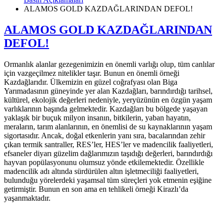
ALAMOS GOLD KAZDAĞLARINDAN DEFOL!
ALAMOS GOLD KAZDAĞLARINDAN
DEFOL!
Ormanlık alanlar gezegenimizin en önemli varlığı olup, tüm canlılar
için vazgeçilmez nitelikler taşır. Bunun en önemli örneği
Kazdağlarıdır. Ülkemizin en güzel coğrafyası olan Biga
Yarımadasının güneyinde yer alan Kazdağları, barındırdığı tarihsel,
kültürel, ekolojik değerleri nedeniyle, yeryüzünün en özgün yaşam
varlıklarının başında gelmektedir. Kazdağları bu bölgede yaşayan
yaklaşık bir buçuk milyon insanın, bitkilerin, yaban hayatın,
meraların, tarım alanlarının, en önemlisi de su kaynaklarının yaşam
sigortasıdır. Ancak, doğal etkenlerin yanı sıra, bacalarından zehir
çıkan termik santraller, RES’ler, HES’ler ve madencilik faaliyetleri,
efsaneler diyarı güzelim dağlarımızın taşıdığı değerleri, barındırdığı
hayvan popülasyonunu olumsuz yönde etkilemektedir. Özellikle
madencilik adı altında sürdürülen altın işletmeciliği faaliyetleri,
bulunduğu yörelerdeki yaşamsal tüm süreçleri yok etmenin eşiğine
getirmiştir. Bunun en son ama en tehlikeli örneği Kirazlı’da
yaşanmaktadır.