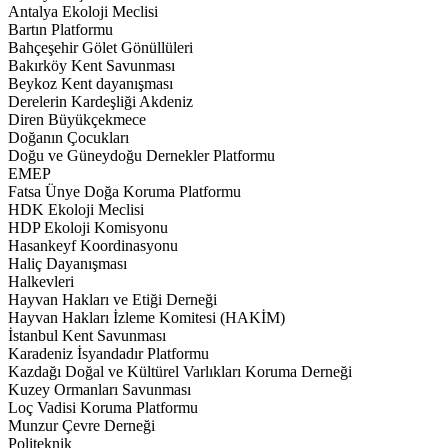
Antalya Ekoloji Meclisi
Bartın Platformu
Bahçeşehir Gölet Gönüllüleri
Bakırköy Kent Savunması
Beykoz Kent dayanışması
Derelerin Kardeşliği Akdeniz
Diren Büyükçekmece
Doğanın Çocukları
Doğu ve Güneydoğu Dernekler Platformu
EMEP
Fatsa Ünye Doğa Koruma Platformu
HDK Ekoloji Meclisi
HDP Ekoloji Komisyonu
Hasankeyf Koordinasyonu
Haliç Dayanışması
Halkevleri
Hayvan Hakları ve Etiği Derneği
Hayvan Hakları İzleme Komitesi (HAKİM)
İstanbul Kent Savunması
Karadeniz İsyandadır Platformu
Kazdağı Doğal ve Kültürel Varlıkları Koruma Derneği
Kuzey Ormanları Savunması
Loç Vadisi Koruma Platformu
Munzur Çevre Derneği
Politeknik