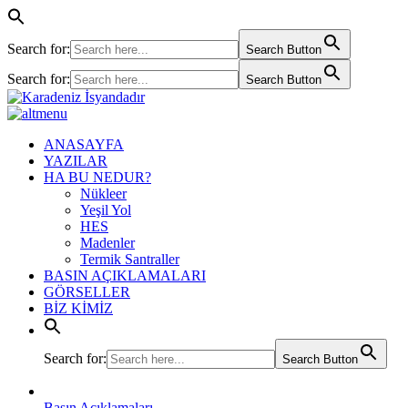
Search for:
Search Button
Search for:
Search Button
ANASAYFA
YAZILAR
HA BU NEDUR?
Nükleer
Yeşil Yol
HES
Madenler
Termik Santraller
BASIN AÇIKLAMALARI
GÖRSELLER
BİZ KİMİZ
Search for:
Search Button
Basın Açıklamaları