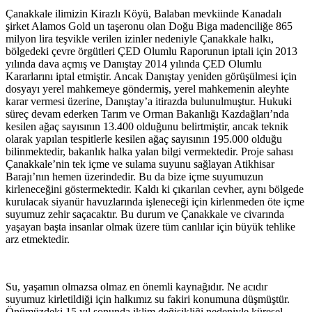
Çanakkale ilimizin Kirazlı Köyü, Balaban mevkiinde Kanadalı
şirket Alamos Gold un taşeronu olan Doğu Biga madenciliğe 865
milyon lira teşvikle verilen izinler nedeniyle Çanakkale halkı,
bölgedeki çevre örgütleri ÇED Olumlu Raporunun iptali için 2013
yılında dava açmış ve Danıştay 2014 yılında ÇED Olumlu
Kararlarını iptal etmiştir. Ancak Danıştay yeniden görüşülmesi için
dosyayı yerel mahkemeye göndermiş, yerel mahkemenin aleyhte
karar vermesi üzerine, Danıştay’a itirazda bulunulmuştur. Hukuki
süreç devam ederken Tarım ve Orman Bakanlığı Kazdağları’nda
kesilen ağaç sayısının 13.400 olduğunu belirtmiştir, ancak teknik
olarak yapılan tespitlerle kesilen ağaç sayısının 195.000 olduğu
bilinmektedir, bakanlık halka yalan bilgi vermektedir. Proje sahası
Çanakkale’nin tek içme ve sulama suyunu sağlayan Atikhisar
Barajı’nın hemen üzerindedir. Bu da bize içme suyumuzun
kirleneceğini göstermektedir. Kaldı ki çıkarılan cevher, aynı bölgede
kurulacak siyanür havuzlarında işleneceği için kirlenmeden öte içme
suyumuz zehir saçacaktır. Bu durum ve Çanakkale ve civarında
yaşayan başta insanlar olmak üzere tüm canlılar için büyük tehlike
arz etmektedir.
Su, yaşamın olmazsa olmaz en önemli kaynağıdır. Ne acıdır
suyumuz kirletildiği için halkımız su fakiri konumuna düşmüştür.
Önümüzdeki 15 yıl sonunda iklim değişikliği nedeniyle küresel