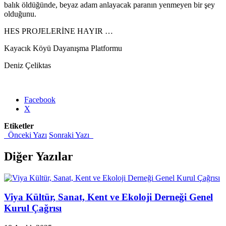
balık öldüğünde, beyaz adam anlayacak paranın yenmeyen bir şey
olduğunu.
HES PROJELERİNE HAYIR …
Kayacık Köyü Dayanışma Platformu
Deniz Çeliktas
Share
Facebook
the
X
post
Etiketler
"Kizirnos
Önceki Yazı
Sonraki Yazı
HES’e
Karşı
Direniyor
Diğer Yazılar
/19.11.2010"
Viya Kültür, Sanat, Kent ve Ekoloji Derneği Genel
Kurul Çağrısı