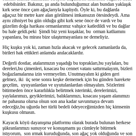
edebilsinler. Bakınız, şu anda bulunduğumuz alan bundan yaklaşık
kırk sene önce çam ağaçlarıyla kaplıydı. Öyle ki, bu dağlarda
ağaçsız bir metre kare alan görülmesi imkansızın ötesindeydi. Ama
aynı zihniyet bu gün olduğu gibi kırk sene önce de vardı ve bu
güzelim doğa harikası ormanlarımız vahşice katledildi ve bu dağlar
bu hale geldi.peki Şimdi biz yeni kuşaklar, bu orman katliamını
yapanlara, bu mirası bize ulaştırmayanlara ne demeliyiz.
Hiç kuşku yok ki, zaman hızla akacak ve gelecek zamanlarda da,
birileri hak ettikleri anlamda anılacaklardır.
Değerli dostlar, atalarımızın yaşadığı bu toprakları,bu yaylaları, bu
dereleri,bu çimenleri, kısacası bu cennet vatanı sattırmalayım, bizleri
boğazlamalarına izin vermeyelim. Unutmayalım ki giden geri
gelmez, iki üç sene sonra keşke dememek için bu günden harekete
geçelim, uyuyanlardan ve uyutulanlardan olmayalım. Sözlerimi
bitirmeden önce kararlılıkla belirtmek isterimki, derelerimizi,
yaylalarımızı, geyiklerimizi, balıklarımızı, kısacası yaşam alanımızı
ne pahasına olursa olsun son ana kadar savunmaya devam
edeceğiz,bu uğurda her türlü bedeli ödeyeceğimizden hiç kimsenin
kuşkusu olmasın.
Kayacık köyü dayanışma platformu olarak burada bulunan herkese
şükranlarımızı sunuyor ve konuşmamı şu cümleyle bitirmek
istıyorum, son ırmak kuruduğunda, son ağaç yok olduğunda ve son