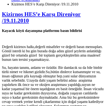
Kizirnos HES’e Karşı Direniyor /19.11.2010
Kizirnos HES’e Karşı Direniyor
/19.11.2010
Kayacık köyü dayanışma platformu basın bildirisi
Değerli kizirnos halkı,değerli misafirler ve değerli basın mensupları.
Gönül isterdi ki bu gün burada doğa adını güzel şeylerin anlatıldığı
güzel bir ortamda güzel bir toplantı gerçekleştirelim ama maalesef
bunun tam tersini yaşamaktayız.
Su, hayatın tanımı, anlamı ve özüdür. Bir damlacık su da bile binbir
türlü nimet ve hikmet gizlidir.Su,bütün dinlerce kutsanmıştır ve su,
insan oğlunun şifa kaynağı olmuştur hep.yani sular dünyamızın
varlık sebebidir. Uzayda dahi yaşam belirtisi adına araştırma
yapılırken ilk önce su ve oksijen araştırması yapıldığı,suyun ne
kadar yaşamsal bir önem taşıdığının en basit örneğidir. İnsan vücudu
suya ne kadar gereksinim duyuyorsa, doğada yaşayan canlılarda
suya o kadar gereksinim duymaktadır. Ama biz bu gereksinimlere
cevap vermek yerine kendi çıkarlarımız için doğal yaşamı katlediyor
ve onca varlığın katilleri oluyoruz. Sularımızı susturur ve