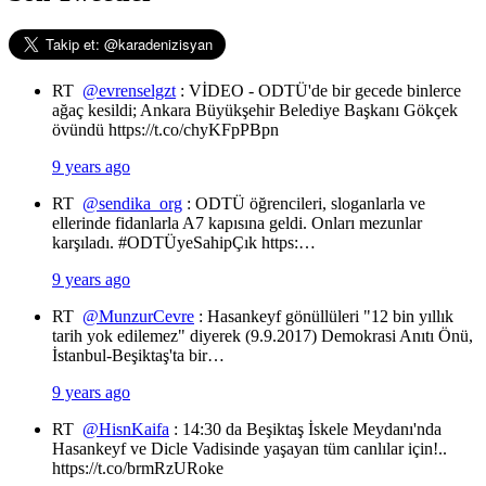
RT
@evrenselgzt
: VİDEO - ODTÜ'de bir gecede binlerce
ağaç kesildi; Ankara Büyükşehir Belediye Başkanı Gökçek
övündü https://t.co/chyKFpPBpn
9 years ago
RT
@sendika_org
: ODTÜ öğrencileri, sloganlarla ve
ellerinde fidanlarla A7 kapısına geldi. Onları mezunlar
karşıladı. #ODTÜyeSahipÇık https:…
9 years ago
RT
@MunzurCevre
: Hasankeyf gönüllüleri "12 bin yıllık
tarih yok edilemez" diyerek (9.9.2017) Demokrasi Anıtı Önü,
İstanbul-Beşiktaş'ta bir…
9 years ago
RT
@HisnKaifa
: 14:30 da Beşiktaş İskele Meydanı'nda
Hasankeyf ve Dicle Vadisinde yaşayan tüm canlılar için!..
https://t.co/brmRzURoke