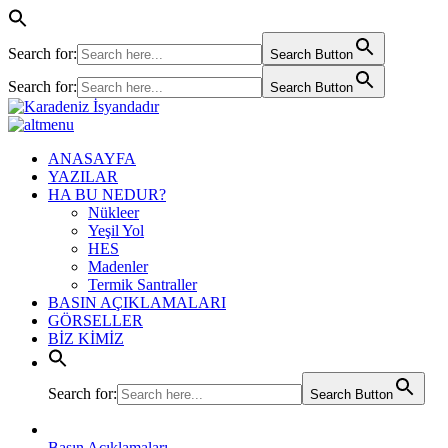
Search for:
Search Button
Search for:
Search Button
ANASAYFA
YAZILAR
HA BU NEDUR?
Nükleer
Yeşil Yol
HES
Madenler
Termik Santraller
BASIN AÇIKLAMALARI
GÖRSELLER
BİZ KİMİZ
Search for:
Search Button
Basın Açıklamaları