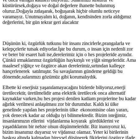
küstürürsek,doğaya ve doğal değerlere ihanette bulunmuş
oluruz.Doğayla zıtlaşarak, boğuşarak hiçbir olumlu neticeye
varamayız. Unutmayalım ki, doğanın, kendisinden zorla aldığımız
değerlerini, bir gün tekrar geri alacaktır
Düşünün ki, özgürlük tutkunu bir insanı zincirlerle,prangalarla ve
kelepçelerle tutsak ediyorlar.İşte bu durum, o insan için nedenli zor
ve beter bir esaret hali ise,derelerimiz için o hes projeleride aynıdır.
Çünkü ırmaklarımız özgürlüğün haykırışlı ve yiğit simgeleridir. Ama
maalesef yiğitçe ve özgürce akan derelerimiz,sırtından kalleşçe
hançerlenerek satılmıştır. Su savaşlarının gündeme geldiği bu
dönemde,sularımızı gözümüz gibi korumalıydık.
Elbette ki enerjisiz yaşanılamayacağını bizlerde biliyoruz,enerji
üretilecektir, üretilmelidir ama elektrik üretilecek onca alternatif
kaynaklar varken,bu hes projesi denilen katliam projelerine bu kadar
ağırlık verilmesi anlaşılması zor bir durumdur. Kaldı ki ülke
genelinde yapılan hes projelerinin ülke ekonomisine olan yararı,
yok denecek kadar az olduğu iyi bilinmektedir. Bizim isteğimiz,
insanlarımızın ellerini vijdanlarına koyarak gördüklerini ve
yaşadıklarını bir nebze olsun düşünmeleridir. Biz inanıyoruz ki,
bizim insanımız duyarsız ve vijdansız olamaz. Yeter ki birilerinin
baskısı altında kalmadan bireysel düşünerek fikirlerini özgürce ifade