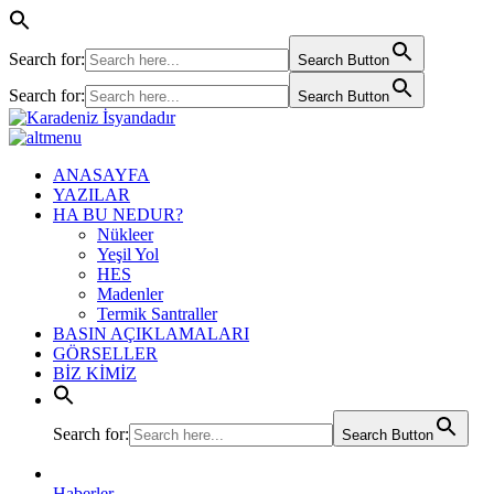
Search for:
Search Button
Search for:
Search Button
ANASAYFA
YAZILAR
HA BU NEDUR?
Nükleer
Yeşil Yol
HES
Madenler
Termik Santraller
BASIN AÇIKLAMALARI
GÖRSELLER
BİZ KİMİZ
Search for:
Search Button
Haberler