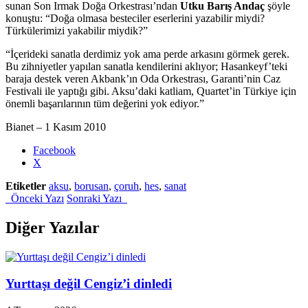
sunan Son Irmak Doğa Orkestrası’ndan
Utku Barış Andaç
şöyle
konuştu: “Doğa olmasa besteciler eserlerini yazabilir miydi?
Türkülerimizi yakabilir miydik?”
“İçerideki sanatla derdimiz yok ama perde arkasını görmek gerek.
Bu zihniyetler yapılan sanatla kendilerini aklıyor; Hasankeyf’teki
baraja destek veren Akbank’ın Oda Orkestrası, Garanti’nin Caz
Festivali ile yaptığı gibi. Aksu’daki katliam, Quartet’in Türkiye için
önemli başarılarının tüm değerini yok ediyor.”
Bianet – 1 Kasım 2010
Share
Facebook
the
X
post
Etiketler
aksu
,
borusan
,
çoruh
,
hes
,
sanat
"Konser
Önceki Yazı
Sonraki Yazı
Öncesi
Borusan’ın
HES
Diğer Yazılar
İnşaatına
Protesto"
Yurttaşı değil Cengiz’i dinledi