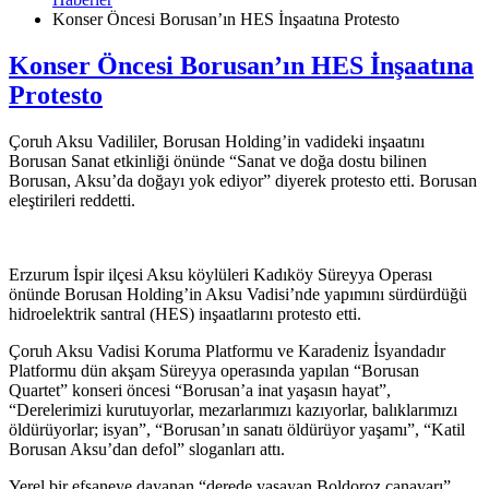
Konser Öncesi Borusan’ın HES İnşaatına Protesto
Konser Öncesi Borusan’ın HES İnşaatına
Protesto
Çoruh Aksu Vadililer, Borusan Holding’in vadideki inşaatını
Borusan Sanat etkinliği önünde “Sanat ve doğa dostu bilinen
Borusan, Aksu’da doğayı yok ediyor” diyerek protesto etti. Borusan
eleştirileri reddetti.
Erzurum İspir ilçesi Aksu köylüleri Kadıköy Süreyya Operası
önünde Borusan Holding’in Aksu Vadisi’nde yapımını sürdürdüğü
hidroelektrik santral (HES) inşaatlarını protesto etti.
Çoruh Aksu Vadisi Koruma Platformu ve Karadeniz İsyandadır
Platformu dün akşam Süreyya operasında yapılan “Borusan
Quartet” konseri öncesi “Borusan’a inat yaşasın hayat”,
“Derelerimizi kurutuyorlar, mezarlarımızı kazıyorlar, balıklarımızı
öldürüyorlar; isyan”, “Borusan’ın sanatı öldürüyor yaşamı”, “Katil
Borusan Aksu’dan defol” sloganları attı.
Yerel bir efsaneye dayanan “derede yaşayan Boldoroz canavarı”