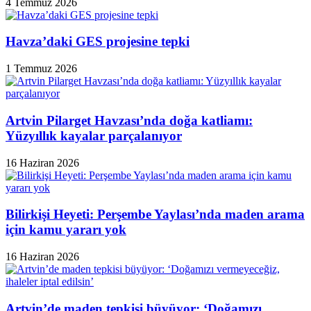
4 Temmuz 2026
Havza’daki GES projesine tepki
1 Temmuz 2026
Artvin Pilarget Havzası’nda doğa katliamı:
Yüzyıllık kayalar parçalanıyor
16 Haziran 2026
Bilirkişi Heyeti: Perşembe Yaylası’nda maden arama
için kamu yararı yok
16 Haziran 2026
Artvin’de maden tepkisi büyüyor: ‘Doğamızı