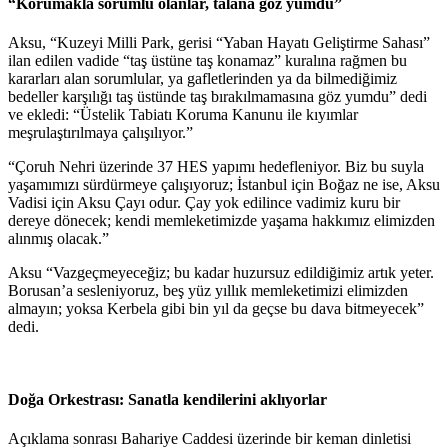
“Korumakla sorumlu olanlar, talana göz yumdu”
Aksu, “Kuzeyi Milli Park, gerisi “Yaban Hayatı Geliştirme Sahası”
ilan edilen vadide “taş üstüne taş konamaz” kuralına rağmen bu
kararları alan sorumlular, ya gafletlerinden ya da bilmediğimiz
bedeller karşılığı taş üstünde taş bırakılmamasına göz yumdu” dedi
ve ekledi: “Üstelik Tabiatı Koruma Kanunu ile kıyımlar
meşrulaştırılmaya çalışılıyor.”
“Çoruh Nehri üzerinde 37 HES yapımı hedefleniyor. Biz bu suyla
yaşamımızı sürdürmeye çalışıyoruz; İstanbul için Boğaz ne ise, Aksu
Vadisi için Aksu Çayı odur. Çay yok edilince vadimiz kuru bir
dereye dönecek; kendi memleketimizde yaşama hakkımız elimizden
alınmış olacak.”
Aksu “Vazgeçmeyeceğiz; bu kadar huzursuz edildiğimiz artık yeter.
Borusan’a sesleniyoruz, beş yüz yıllık memleketimizi elimizden
almayın; yoksa Kerbela gibi bin yıl da geçse bu dava bitmeyecek”
dedi.
Doğa Orkestrası: Sanatla kendilerini aklıyorlar
Açıklama sonrası Bahariye Caddesi üzerinde bir keman dinletisi