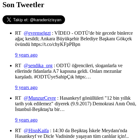
Son Tweetler
RT
@evrenselgzt
: VİDEO - ODTÜ'de bir gecede binlerce
ağaç kesildi; Ankara Büyükşehir Belediye Başkanı Gökçek
övündü https://t.co/chyKFpPBpn
9 years ago
RT
@sendika_org
: ODTÜ öğrencileri, sloganlarla ve
ellerinde fidanlarla A7 kapısına geldi. Onları mezunlar
karşıladı. #ODTÜyeSahipÇık https:…
9 years ago
RT
@MunzurCevre
: Hasankeyf gönüllüleri "12 bin yıllık
tarih yok edilemez" diyerek (9.9.2017) Demokrasi Anıtı Önü,
İstanbul-Beşiktaş'ta bir…
9 years ago
RT
@HisnKaifa
: 14:30 da Beşiktaş İskele Meydanı'nda
Hasankeyf ve Dicle Vadisinde yaşayan tüm canlılar için!..