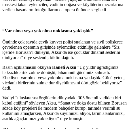
maskesi takan eylemciler, vadinin doğası ve köylülerin mezarlarına
verilen hasarların fotoğraflarını da opera önünde sergiledi.
“Var olma veya yok olma noktasına yaklaştık”
Önünde çok sayıda çevik kuvvet polisi sıralanan ve sivil polislerce
çevrelenen operanın girişinde eylemciler, etkinliğe gelenlere “Siz
içeride Borusan’ı dinleyin, Aksu’da ise çocuklar dinamit seslerini
dinliyorlar” diye seslendi; bildiri dağıttı.
Basın açıklamasını okuyan
Hanefi Aksu
“Üç yıldır uğradığımız
haksızlık artık zulme dönüştü; tahammül gücümüz kalmadı.
Ebediyen var olma veya yok olma noktasına yaklaştık. Gücü yeten,
vicdanlı birilerinin zulme dur diyebilmesini dört gözle bekliyoruz”
dedi.
Vadiyi “uluslararası örgütlerin dünyadaki 305 önemli vadiden biri
kabul ettiğini” söyleyen Aksu, “Sanat ve doğa dostu bilinen Borusan
sözde köy projeleri ile modern bahçeler kurup, tarımda verimli su
kullanımı amaçlarken, Aksu’da suyumuzu alıyor, tarım alanlarımızı,
asırlık ağaçlarımızı yok ediyor” diye konuştu.