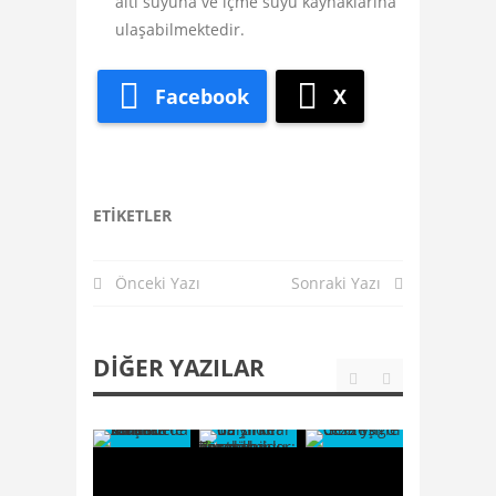
altı suyuna ve içme suyu kaynaklarına
ulaşabilmektedir.
Facebook
X
ETIKETLER
Önceki Yazı
Sonraki Yazı
DIĞER YAZILAR