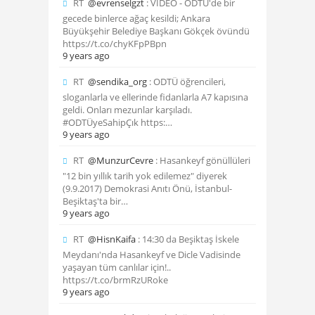
RT
@evrenselgzt
: VİDEO - ODTÜ'de bir
gecede binlerce ağaç kesildi; Ankara
Büyükşehir Belediye Başkanı Gökçek övündü
https://t.co/chyKFpPBpn
9 years ago
RT
@sendika_org
: ODTÜ öğrencileri,
sloganlarla ve ellerinde fidanlarla A7 kapısına
geldi. Onları mezunlar karşıladı.
#ODTÜyeSahipÇık https:…
9 years ago
RT
@MunzurCevre
: Hasankeyf gönüllüleri
"12 bin yıllık tarih yok edilemez" diyerek
(9.9.2017) Demokrasi Anıtı Önü, İstanbul-
Beşiktaş'ta bir…
9 years ago
RT
@HisnKaifa
: 14:30 da Beşiktaş İskele
Meydanı'nda Hasankeyf ve Dicle Vadisinde
yaşayan tüm canlılar için!..
https://t.co/brmRzURoke
9 years ago