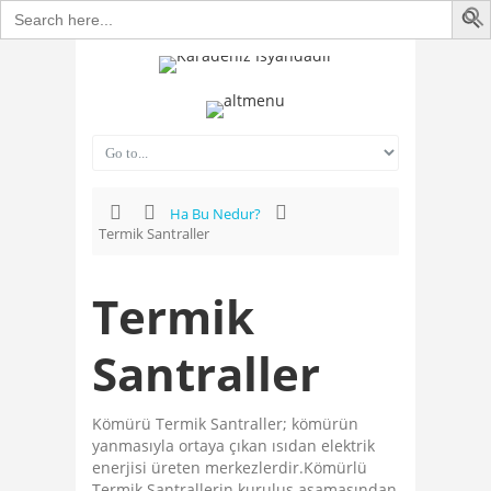
Search
for:
Ha Bu Nedur?
Termik Santraller
Termik
Santraller
Kömürü Termik Santraller; kömürün
yanmasıyla ortaya çıkan ısıdan elektrik
enerjisi üreten merkezlerdir.Kömürlü
Termik Santrallerin kuruluş aşamasından