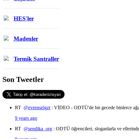
HES'ler
Madenler
Termik Santraller
Son Tweetler
RT
@evrenselgzt
: VİDEO - ODTÜ'de bir gecede binlerce ağa
9 years ago
RT
@sendika_org
: ODTÜ öğrencileri, sloganlarla ve ellerin