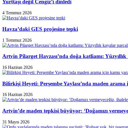
Yurttaşı değil Cengiz’i dinledi
4 Temmuz 2026
Havza’daki GES projesine tepki
1 Temmuz 2026
Artvin Pilarget Havzası’nda doğa katliamı: Yüzyıllık
16 Haziran 2026
Bilirkişi Heyeti: Perşembe Yaylası’nda maden arama 
16 Haziran 2026
Artvin’de maden tepkisi büyüyor: ‘Doğamızı vermeyeceğ
31 Mayıs 2026