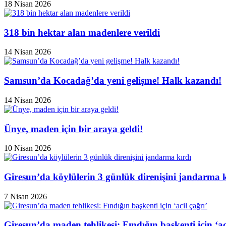
18 Nisan 2026
318 bin hektar alan madenlere verildi
14 Nisan 2026
Samsun’da Kocadağ’da yeni gelişme! Halk kazandı!
14 Nisan 2026
Ünye, maden için bir araya geldi!
10 Nisan 2026
Giresun’da köylülerin 3 günlük direnişini jandarma k
7 Nisan 2026
Giresun’da maden tehlikesi: Fındığın başkenti için ‘aci