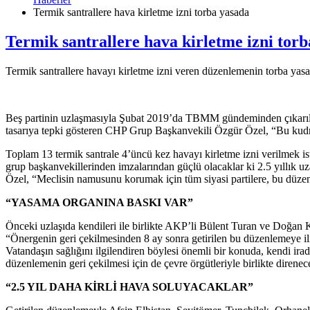
Termik santrallere hava kirletme izni torba yasada
Termik santrallere hava kirletme izni tor
Termik santrallere havayı kirletme izni veren düzenlemenin torba y
Beş partinin uzlaşmasıyla Şubat 2019’da TBMM gündeminden çıkarılan 
tasarıya tepki gösteren CHP Grup Başkanvekili Özgür Özel, “Bu kudret
Toplam 13 termik santrale 4’üncü kez havayı kirletme izni verilmek is
grup başkanvekillerinden imzalarından güçlü olacaklar ki 2.5 yıllık uza
Özel, “Meclisin namusunu korumak için tüm siyasi partilere, bu düzen
“YASAMA ORGANINA BASKI VAR”
Önceki uzlaşıda kendileri ile birlikte AKP’li Bülent Turan ve Doğan
“Önergenin geri çekilmesinden 8 ay sonra getirilen bu düzenlemeye il
Vatandaşın sağlığını ilgilendiren böylesi önemli bir konuda, kendi ira
düzenlemenin geri çekilmesi için de çevre örgütleriyle birlikte direnecek
“2.5 YIL DAHA KİRLİ HAVA SOLUYACAKLAR”