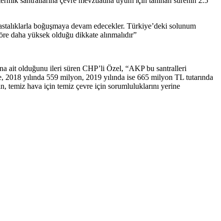
ermik santrallarına çevre mevzuatına uyum için tanınan sürenin 2.5
e hastalıklarla boğuşmaya devam edecekler. Türkiye’deki solunum
göre daha yüksek olduğu dikkate alınmalıdır”
ına ait olduğunu ileri süren CHP’li Özel, “AKP bu santralleri
e, 2018 yılında 559 milyon, 2019 yılında ise 665 milyon TL tutarında
n, temiz hava için temiz çevre için sorumluluklarını yerine