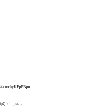
://t.co/chyKFpPBpn
hipÇık https:…