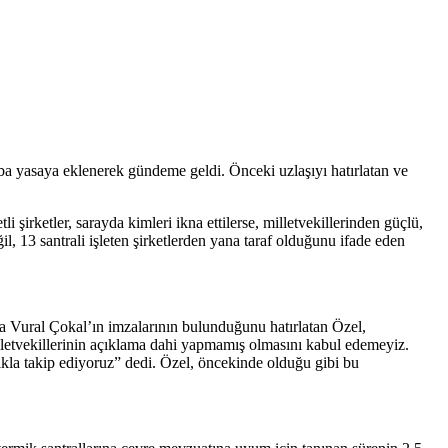
a yasaya eklenerek gündeme geldi. Önceki uzlaşıyı hatırlatan ve
irketler, sarayda kimleri ikna ettilerse, milletvekillerinden güçlü,
l, 13 santrali işleten şirketlerden yana taraf olduğunu ifade eden
a Vural Çokal’ın imzalarının bulunduğunu hatırlatan Özel,
illetvekillerinin açıklama dahi yapmamış olmasını kabul edemeyiz.
lıkla takip ediyoruz” dedi. Özel, öncekinde olduğu gibi bu