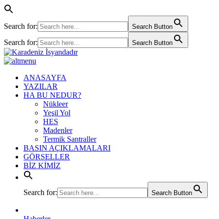
Search for:
Search Button
Search for:
Search Button
ANASAYFA
YAZILAR
HA BU NEDUR?
Nükleer
Yeşil Yol
HES
Madenler
Termik Santraller
BASIN AÇIKLAMALARI
GÖRSELLER
BİZ KİMİZ
Search for:
Search Button
Haberler