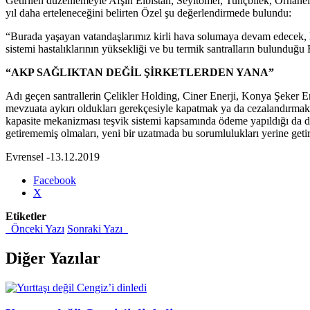
Getirilen düzenlemeyle Afşin Elbistan, Seyitömer, Tunçbilek, Orhane
yıl daha erteleneceğini belirten Özel şu değerlendirmede bulundu:
“Burada yaşayan vatandaşlarımız kirli hava solumaya devam edecek, ha
sistemi hastalıklarının yüksekliği ve bu termik santralların bulunduğ
“AKP SAĞLIKTAN DEĞİL ŞİRKETLERDEN YANA”
Adı geçen santrallerin Çelikler Holding, Ciner Enerji, Konya Şeker En
mevzuata aykırı oldukları gerekçesiyle kapatmak ya da cezalandırmak y
kapasite mekanizması teşvik sistemi kapsamında ödeme yapıldığı da dikk
getirememiş olmaları, yeni bir uzatmada bu sorumlulukları yerine geti
Evrensel -13.12.2019
Share
Facebook
the
X
post
Etiketler
"Termik
Önceki Yazı
Sonraki Yazı
santrallere
hava
kirletme
Diğer Yazılar
izni
torba
yasada"