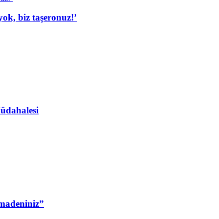
ok, biz taşeronuz!’
Müdahalesi
 madeniniz”