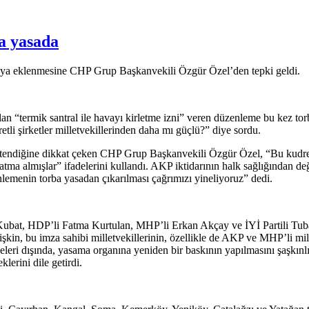
ba yasada
asaya eklenmesine CHP Grup Başkanvekili Özgür Özel’den tepki geldi.
“termik santral ile havayı kirletme izni” veren düzenleme bu kez torb
li şirketler milletvekillerinden daha mı güçlü?” diye sordu.
tendiğine dikkat çeken CHP Grup Başkanvekili Özgür Özel, “Bu kudretli ş
tma almışlar” ifadelerini kullandı. AKP iktidarının halk sağlığından deği
lemenin torba yasadan çıkarılması çağrımızı yineliyoruz” dedi.
 Kubat, HDP’li Fatma Kurtulan, MHP’li Erkan Akçay ve İYİ Partili Tub
işkin, bu imza sahibi milletvekillerinin, özellikle de AKP ve MHP’li m
deleri dışında, yasama organına yeniden bir baskının yapılmasını şaşkın
lerini dile getirdi.