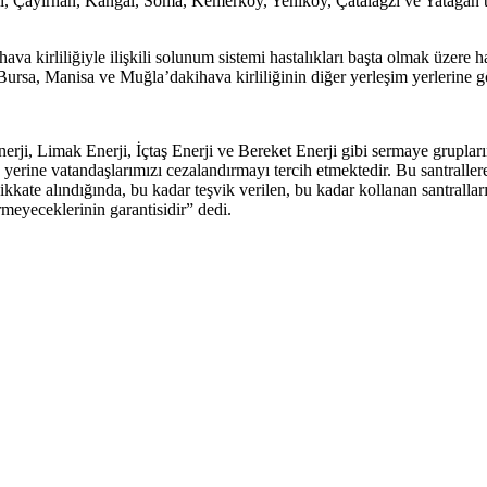
li, Çayırhan, Kangal, Soma, Kemerköy, Yeniköy, Çatalağzı ve Yatağan t
va kirliliğiyle ilişkili solunum sistemi hastalıkları başta olmak üzer
u Bursa, Manisa ve Muğla’dakihava kirliliğinin diğer yerleşim yerlerine 
erji, Limak Enerji, İçtaş Enerji ve Bereket Enerji gibi sermaye gruplar
erine vatandaşlarımızı cezalandırmayı tercih etmektedir. Bu santraller
ate alındığında, bu kadar teşvik verilen, bu kadar kollanan santralları
rmeyeceklerinin garantisidir” dedi.