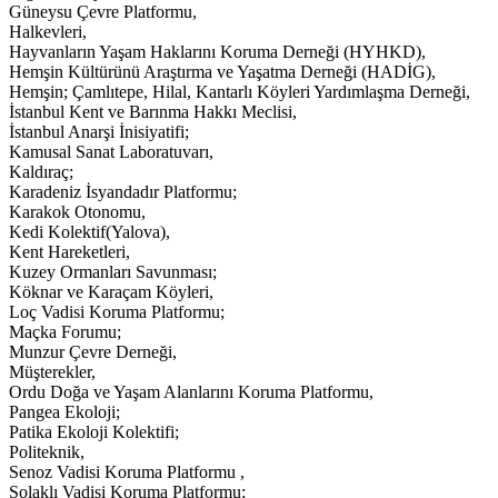
Güneysu Çevre Platformu,
Halkevleri,
Hayvanların Yaşam Haklarını Koruma Derneği (HYHKD),
Hemşin Kültürünü Araştırma ve Yaşatma Derneği (HADİG),
Hemşin; Çamlıtepe, Hilal, Kantarlı Köyleri Yardımlaşma Derneği,
İstanbul Kent ve Barınma Hakkı Meclisi,
İstanbul Anarşi İnisiyatifi;
Kamusal Sanat Laboratuvarı,
Kaldıraç;
Karadeniz İsyandadır Platformu;
Karakok Otonomu,
Kedi Kolektif(Yalova),
Kent Hareketleri,
Kuzey Ormanları Savunması;
Köknar ve Karaçam Köyleri,
Loç Vadisi Koruma Platformu;
Maçka Forumu;
Munzur Çevre Derneği,
Müşterekler,
Ordu Doğa ve Yaşam Alanlarını Koruma Platformu,
Pangea Ekoloji;
Patika Ekoloji Kolektifi;
Politeknik,
Senoz Vadisi Koruma Platformu ,
Solaklı Vadisi Koruma Platformu;