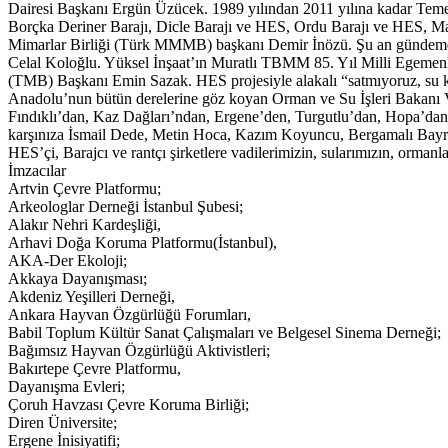
Dairesi Başkanı Ergün Üzücek. 1989 yılından 2011 yılına kadar Temel
Borçka Deriner Barajı, Dicle Barajı ve HES, Ordu Barajı ve HES, Ma
Mimarlar Birliği (Türk MMMB) başkanı Demir İnözü. Şu an gündemde o
Celal Koloğlu. Yüksel İnşaat’ın Muratlı TBMM 85. Yıl Milli Egemenli
(TMB) Başkanı Emin Sazak. HES projesiyle alakalı “satmıyoruz, su kull
Anadolu’nun bütün derelerine göz koyan Orman ve Su İşleri Bakanı 
Fındıklı’dan, Kaz Dağları’ndan, Ergene’den, Turgutlu’dan, Hopa’dan
karşınıza İsmail Dede, Metin Hoca, Kazım Koyuncu, Bergamalı Bayra
HES’çi, Barajcı ve rantçı şirketlere vadilerimizin, sularımızın, orman
İmzacılar
Artvin Çevre Platformu;
Arkeologlar Derneği İstanbul Şubesi;
Alakır Nehri Kardeşliği,
Arhavi Doğa Koruma Platformu(İstanbul),
AKA-Der Ekoloji;
Akkaya Dayanışması;
Akdeniz Yeşilleri Derneği,
Ankara Hayvan Özgürlüğü Forumları,
Babil Toplum Kültür Sanat Çalışmaları ve Belgesel Sinema Derneği;
Bağımsız Hayvan Özgürlüğü Aktivistleri;
Bakırtepe Çevre Platformu,
Dayanışma Evleri;
Çoruh Havzası Çevre Koruma Birliği;
Diren Üniversite;
Ergene İnisiyatifi;