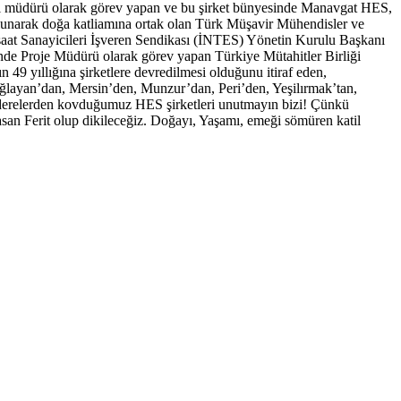
nel müdürü olarak görev yapan ve bu şirket bünyesinde Manavgat HES,
lunarak doğa katliamına ortak olan Türk Müşavir Mühendisler ve
aat Sanayicileri İşveren Sendikası (İNTES) Yönetin Kurulu Başkanı
inde Proje Müdürü olarak görev yapan Türkiye Mütahitler Birliği
49 yıllığına şirketlere devredilmesi olduğunu itiraf eden,
layan’dan, Mersin’den, Munzur’dan, Peri’den, Yeşilırmak’tan,
 derelerden kovduğumuz HES şirketleri unutmayın bizi! Çünkü
 Ferit olup dikileceğiz. Doğayı, Yaşamı, emeği sömüren katil