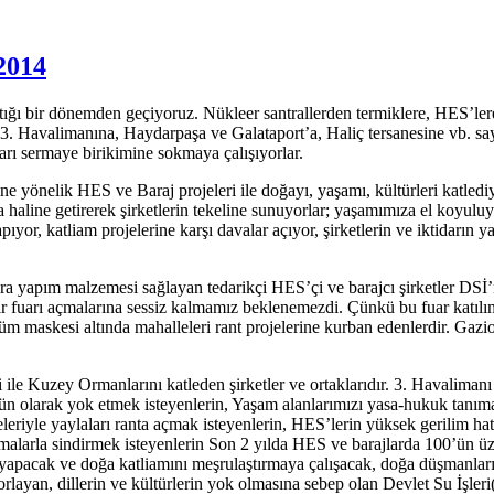
2014
ığı bir dönemden geçiyoruz. Nükleer santrallerden termiklere, HES’lere,
 3. Havalimanına, Haydarpaşa ve Galataport’a, Haliç tersanesine vb. saym
uları sermaye birikimine sokmaya çalışıyorlar.
 yönelik HES ve Baraj projeleri ile doğayı, yaşamı, kültürleri katledi
ta haline getirerek şirketlerin tekeline sunuyorlar; yaşamımıza el koyulu
ıyor, katliam projelerine karşı davalar açıyor, şirketlerin ve iktidarın ya
 yapım malzemesi sağlayan tedarikçi HES’çi ve barajcı şirketler DSİ’nin
bir fuarı açmalarına sessiz kalmamız beklenemezdi. Çünkü bu fuar katılım
üşüm maskesi altında mahalleleri rant projelerine kurban edenlerdir. Gaz
e Kuzey Ormanlarını katleden şirketler ve ortaklarıdır. 3. Havalimanı pro
ün olarak yok etmek isteyenlerin, Yaşam alanlarımızı yasa-hukuk tanıma
jeleriyle yaylaları ranta açmak isteyenlerin, HES’lerin yüksek gerilim ha
alarla sindirmek isteyenlerin Son 2 yılda HES ve barajlarda 100’ün üzer
yapacak ve doğa katliamını meşrulaştırmaya çalışacak, doğa düşmanlarınd
e zorlayan, dillerin ve kültürlerin yok olmasına sebep olan Devlet Su