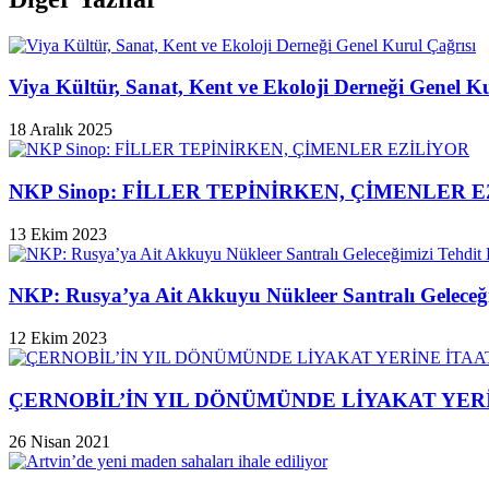
Protestosu
/
14
Şubat
Viya Kültür, Sanat, Kent ve Ekoloji Derneği Genel Ku
2014"
18 Aralık 2025
NKP Sinop: FİLLER TEPİNİRKEN, ÇİMENLER 
13 Ekim 2023
NKP: Rusya’ya Ait Akkuyu Nükleer Santralı Geleceği
12 Ekim 2023
ÇERNOBİL’İN YIL DÖNÜMÜNDE LİYAKAT YERİ
26 Nisan 2021