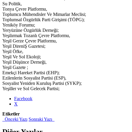
Su Politik,
Tonya Çevre Platformu,
Toplumcu Mühendisler Ve Mimarlar Meclisi;
Toplumsal Özgürlük Parti Girişimi (TÖPG);
Yeniköy Forumu;
Yeryüzüne Özgürlük Derneği;
Yeşilırmak Tozanlı Çevre Platformu,
Yeşil Gerze Çevre Platformu,
Yeşil DireniŞ Gazetesi;
Yeşil Öfke,
Yeşil Ve Sol Ekoloji;
Yeşil Düşünce Derneği,
Yeşil Gazete ;
Emekçi Hareket Partisi (EHP);
Ezilenlerin Sosyalist Partisi (ESP),
Sosyalist Yeniden Kuruluş Partisi (SYKP);
Yeşiller ve Sol Gelecek Partisi;
Share
Facebook
the
X
post
Etiketler
"HES
Önceki Yazı
Sonraki Yazı
ve
Baraj
Fuarı
Diğer Yazılar