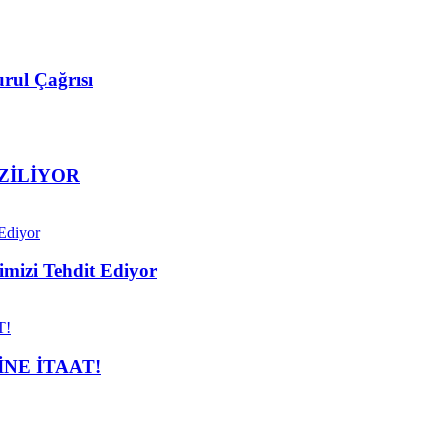
rul Çağrısı
EZİLİYOR
mizi Tehdit Ediyor
NE İTAAT!