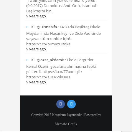
"12 bin yıllık tarih yok edilemez" diyerek
(9.9.2017) Demokrasi Anıtı Önü, İstanbul-
Beşiktaş'ta bir…
9 years ago
RT
@HisnKaifa
: 14:30 da Beşiktaş İskele
Meydanı'nda Hasankeyf ve Dicle Vadisinde
yaşayan tüm canlılar için!..
https://t.co/brmRzURoke
9 years ago
RT
@ozer_akdemir
: Ekoloji örgütleri
Kemal Özerin gözaltına alınmasına tepki
gösterdi. https://t.co/Z7uxolql1r
https://t.co/s3K46okUKH
9 years ago
Copyleft 2017 Karadeniz İsyandadır | Powered by
Merhaba Grafik
Search Butto