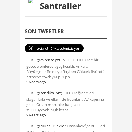
Santraller
SON TWEETLER
RT
@evrenselgzt
: VİDEO - ODTÜ'de bir
gecede binlerce ağaç kesildi; Ankara
Büyükşehir Belediye Başkanı Gökçek övündü
https://t.co/chyKFpPBpn
9 years ago
RT
@sendika_org
: ODTÜ öğrencileri,
sloganlarla ve ellerinde fidanlarla A7 kapısına
geldi. Onları mezunlar karşıladı.
#ODTÜyeSahipÇık https:…
9 years ago
RT
@MunzurCevre
: Hasankeyf gönüllüleri