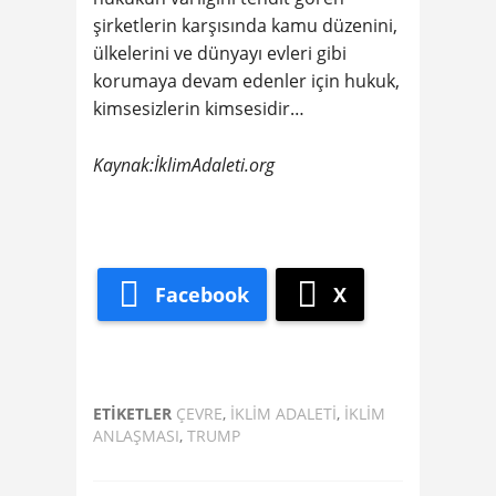
şirketlerin karşısında kamu düzenini,
ülkelerini ve dünyayı evleri gibi
korumaya devam edenler için hukuk,
kimsesizlerin kimsesidir…
Kaynak:İklimAdaleti.org
Facebook
X
ETIKETLER
ÇEVRE
,
IKLIM ADALETI
,
IKLIM
ANLAŞMASI
,
TRUMP