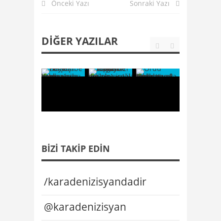
Önceki Yazı
Sonraki Yazı
DIĞER YAZILAR
BIZI TAKIP EDIN
/karadenizisyandadir
@karadenizisyan