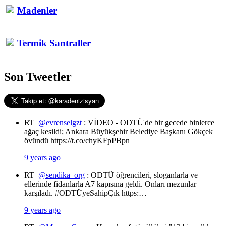
Madenler
Termik Santraller
Son Tweetler
RT
@evrenselgzt
: VİDEO - ODTÜ'de bir gecede binlerce
ağaç kesildi; Ankara Büyükşehir Belediye Başkanı Gökçek
övündü https://t.co/chyKFpPBpn
9 years ago
RT
@sendika_org
: ODTÜ öğrencileri, sloganlarla ve
ellerinde fidanlarla A7 kapısına geldi. Onları mezunlar
karşıladı. #ODTÜyeSahipÇık https:…
9 years ago