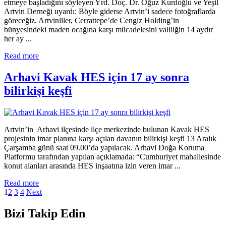
etmeye başladığını söyleyen Yrd. Doç. Dr. Oğuz Kurdoğlu ve Yeşil
Artvin Derneği uyardı: Böyle giderse Artvin’i sadece fotoğraflarda
göreceğiz. Artvinliler, Cerrattepe’de Cengiz Holding’in
bünyesindeki maden ocağına karşı mücadelesini valiliğin 14 aydır
her ay ...
Read more
Arhavi Kavak HES için 17 ay sonra
bilirkişi keşfi
Artvin’in Arhavi ilçesinde ilçe merkezinde bulunan Kavak HES
projesinin imar planına karşı açılan davanın bilirkişi keşfi 13 Aralık
Çarşamba günü saat 09.00’da yapılacak. Arhavi Doğa Koruma
Platformu tarafından yapılan açıklamada: “Cumhuriyet mahallesinde
konut alanları arasında HES inşaatına izin veren imar ...
Read more
1
2
3
4
Next
Bizi Takip Edin