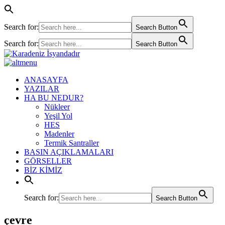
Search for:
Search Button
Search for:
Search Button
ANASAYFA
YAZILAR
HA BU NEDUR?
Nükleer
Yeşil Yol
HES
Madenler
Termik Santraller
BASIN AÇIKLAMALARI
GÖRSELLER
BİZ KİMİZ
Search for:
Search Button
çevre