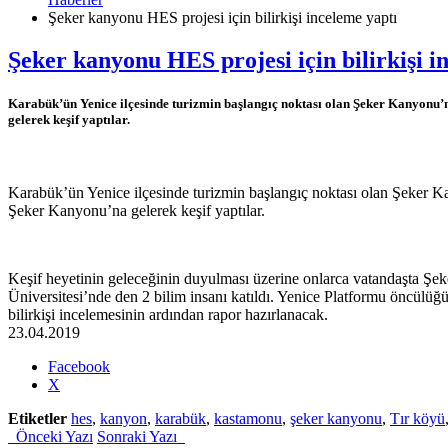
Şeker kanyonu HES projesi için bilirkişi inceleme yaptı
Şeker kanyonu HES projesi için bilirkişi i
Karabük’ün Yenice ilçesinde turizmin başlangıç noktası olan Şeker Kanyonu’na
gelerek keşif yaptılar.
Karabük’ün Yenice ilçesinde turizmin başlangıç noktası olan Şeker Ka
Şeker Kanyonu’na gelerek keşif yaptılar.
Keşif heyetinin geleceğinin duyulması üzerine onlarca vatandaşta Şe
Üniversitesi’nde den 2 bilim insanı katıldı. Yenice Platformu öncülüğü
bilirkişi incelemesinin ardından rapor hazırlanacak.
23.04.2019
Share
Facebook
the
X
post
Etiketler
hes
,
kanyon
,
karabük
,
kastamonu
,
şeker kanyonu
,
Tır köyü
"Şeker
Önceki Yazı
Sonraki Yazı
kanyonu