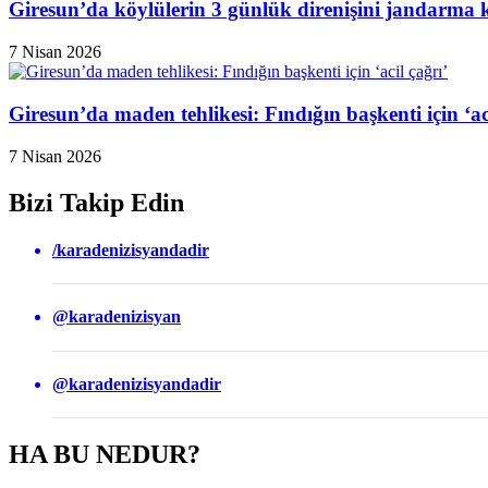
Giresun’da köylülerin 3 günlük direnişini jandarma k
7 Nisan 2026
Giresun’da maden tehlikesi: Fındığın başkenti için ‘aci
7 Nisan 2026
Bizi Takip Edin
/karadenizisyandadir
@karadenizisyan
@karadenizisyandadir
HA BU NEDUR?