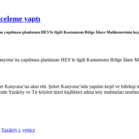
nceleme yaptı
 yapılması planlanan HES’le ilgili Kastamonu Bölge İdare Mahkemesinin keşif t
nyonu’na yapılması planlanan HES’le ilgili Kastamonu Bölge İdare Mahkem
ker Kanyonu’na akın etti. Şeker Kanyonu’nda yapılan keşif ve bilirkiş
nde Yazıköy ve Tır köyleri tüzel kişilikleri adına köy muhtarları taraf
,
Yazıköy i
,
yenice