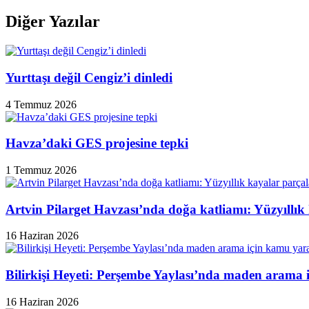
HES
projesi
Diğer Yazılar
için
bilirkişi
inceleme
yaptı"
Yurttaşı değil Cengiz’i dinledi
4 Temmuz 2026
Havza’daki GES projesine tepki
1 Temmuz 2026
Artvin Pilarget Havzası’nda doğa katliamı: Yüzyıllık
16 Haziran 2026
Bilirkişi Heyeti: Perşembe Yaylası’nda maden arama 
16 Haziran 2026