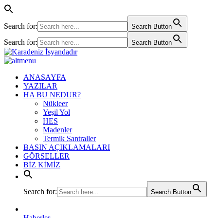
Search for:
Search Button
Search for:
Search Button
ANASAYFA
YAZILAR
HA BU NEDUR?
Nükleer
Yeşil Yol
HES
Madenler
Termik Santraller
BASIN AÇIKLAMALARI
GÖRSELLER
BİZ KİMİZ
Search for:
Search Button
Haberler