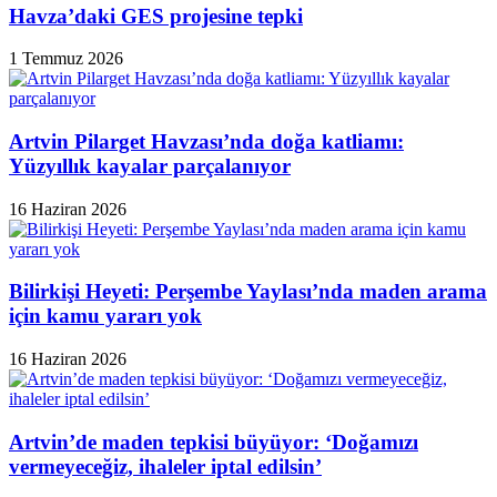
Havza’daki GES projesine tepki
1 Temmuz 2026
Artvin Pilarget Havzası’nda doğa katliamı:
Yüzyıllık kayalar parçalanıyor
16 Haziran 2026
Bilirkişi Heyeti: Perşembe Yaylası’nda maden arama
için kamu yararı yok
16 Haziran 2026
Artvin’de maden tepkisi büyüyor: ‘Doğamızı
vermeyeceğiz, ihaleler iptal edilsin’