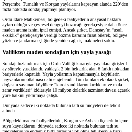
Perşembe, Turnalık ve Korgan yaylalarını kapsayan alanda 220’den
fazla noktada sondaj yapmayı planlıyor.
Ordu İdare Mahkemesi, bölgedeki faaliyetlerin anayasal haklara
aykırı olduğu ve çevresel dengeyi bozacağı gerekçesiyle daha önce
maden arama iznini iptal etmişti. Ancak şirket, Danıştay’ın “usuli
eksiklik” gerekçesiyle verdiği bozma kararını fırsat bilerek, bölgeye
yüzlerce jandarma eşliğinde yeniden ağır iş makineleri soktu.
Valilikten maden sondajları için yayla yasağı
Sondajı hızlandırmak için Ordu Valiliği kararıyla yaylalara girişler 1
ay süreyle yasaklandı, yaklaşık 2 bin hektarlık alan 6 farklı noktadan
bariyerlerle kapatıldı. Yayla yollarının kapatılmasıyla köylülerin
hayvanlarını otlatması dahi engellendi. Tüm bunlara ek olarak şirket,
doğasını savunan köylülere “karot sandıklarını kırdıkları ve mala
zarar verdikleri” iddiasıyla 10 milyon dolarlık tazminat davası açarak
yöre halkını yıldırmaya çalıştı.
Dünyada sadece iki noktada bulunan tatlı su midyeleri de tehdit
altında
Bölgedeki maden faaliyetlerinin, Korgan ve Aybastı ilçelerinin içme
suyu kaynaklarını, dünyada sadece iki noktada bulunan tatlı su
midyelerini ve endemik bitki türlerini yok olma tehlikesiyle karşı