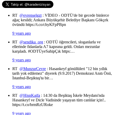
RT
@evrenselgzt
: VİDEO - ODTÜ'de bir gecede binlerce
ağaç kesildi; Ankara Büyükşehir Belediye Başkanı Gökçek
övündü https://t.co/chyKFpPBpn
9 years ago
RT
@sendika_org
: ODTÜ öğrencileri, sloganlarla ve
ellerinde fidanlarla A7 kapısına geldi. Onları mezunlar
karşıladı. #ODTÜyeSahipÇık https:…
9 years ago
RT
@MunzurCevre
: Hasankeyf gönüllüleri "12 bin yıllık
tarih yok edilemez" diyerek (9.9.2017) Demokrasi Anıtı Önü,
İstanbul-Beşiktaş'ta bir…
9 years ago
RT
@HisnKaifa
: 14:30 da Beşiktaş İskele Meydanı'nda
Hasankeyf ve Dicle Vadisinde yaşayan tüm canlılar için!..
https://t.co/brmRzURoke
9 years ago