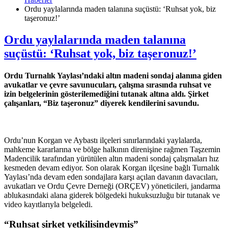
Ordu yaylalarında maden talanına suçüstü: ‘Ruhsat yok, biz
taşeronuz!’
Ordu yaylalarında maden talanına
suçüstü: ‘Ruhsat yok, biz taşeronuz!’
Ordu Turnalık Yaylası’ndaki altın madeni sondaj alanına giden
avukatlar ve çevre savunucuları, çalışma sırasında ruhsat ve
izin belgelerinin gösterilemediğini tutanak altına aldı. Şirket
çalışanları, “Biz taşeronuz” diyerek kendilerini savundu.
Ordu’nun Korgan ve Aybastı ilçeleri sınırlarındaki yaylalarda,
mahkeme kararlarına ve bölge halkının direnişine rağmen Taşzemin
Madencilik tarafından yürütülen altın madeni sondaj çalışmaları hız
kesmeden devam ediyor. Son olarak Korgan ilçesine bağlı Turnalık
Yaylası’nda devam eden sondajlara karşı açılan davanın davacıları,
avukatları ve Ordu Çevre Derneği (ORÇEV) yöneticileri, jandarma
ablukasındaki alana giderek bölgedeki hukuksuzluğu bir tutanak ve
video kayıtlarıyla belgeledi.
“Ruhsat şirket yetkilisindeymiş”