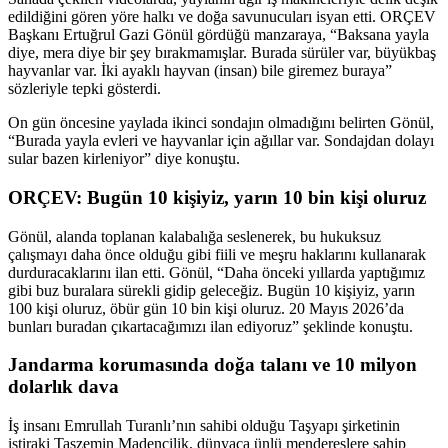
edildiğini gören yöre halkı ve doğa savunucuları isyan etti. ORÇEV
Başkanı Ertuğrul Gazi Gönül gördüğü manzaraya, “Baksana yayla
diye, mera diye bir şey bırakmamışlar. Burada sürüler var, büyükbaş
hayvanlar var. İki ayaklı hayvan (insan) bile giremez buraya”
sözleriyle tepki gösterdi.
On gün öncesine yaylada ikinci sondajın olmadığını belirten Gönül,
“Burada yayla evleri ve hayvanlar için ağıllar var. Sondajdan dolayı
sular bazen kirleniyor” diye konuştu.
ORÇEV: Bugün 10 kişiyiz, yarın 10 bin kişi oluruz
Gönül, alanda toplanan kalabalığa seslenerek, bu hukuksuz
çalışmayı daha önce olduğu gibi fiili ve meşru haklarını kullanarak
durduracaklarını ilan etti. Gönül, “Daha önceki yıllarda yaptığımız
gibi buz buralara sürekli gidip geleceğiz. Bugün 10 kişiyiz, yarın
100 kişi oluruz, öbür gün 10 bin kişi oluruz. 20 Mayıs 2026’da
bunları buradan çıkartacağımızı ilan ediyoruz” şeklinde konuştu.
Jandarma korumasında doğa talanı ve 10 milyon
dolarlık dava
İş insanı Emrullah Turanlı’nın sahibi olduğu Taşyapı şirketinin
iştiraki Taşzemin Madencilik, dünyaca ünlü mendereslere sahip