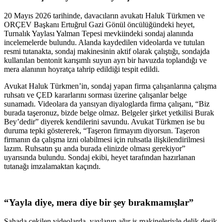
20 Mayıs 2026 tarihinde, davacıların avukatı Haluk Türkmen ve
ORÇEV Başkanı Ertuğrul Gazi Gönül öncülüğündeki heyet,
Turnalık Yaylası Yalman Tepesi mevkiindeki sondaj alanında
incelemelerde bulundu. Alanda kaydedilen videolarda ve tutulan
resmi tutanakta, sondaj makinesinin aktif olarak çalıştığı, sondajda
kullanılan bentonit karışımlı suyun ayrı bir havuzda toplandığı ve
mera alanının hoyratça tahrip edildiği tespit edildi.
Avukat Haluk Türkmen’in, sondaj yapan firma çalışanlarına çalışma
ruhsatı ve ÇED kararlarını sorması üzerine çalışanlar belge
sunamadı. Videolara da yansıyan diyaloglarda firma çalışanı, “Biz
burada taşeronuz, bizde belge olmaz. Belgeler şirket yetkilisi Burak
Bey’dedir” diyerek kendilerini savundu. Avukat Türkmen ise bu
duruma tepki göstererek, “Taşeron firmayım diyorsun. Taşeron
firmanın da çalışma izni olabilmesi için ruhsatla ilişkilendirilmesi
lazım. Ruhsatın şu anda burada elinizde olması gerekiyor”
uyarısında bulundu. Sondaj ekibi, heyet tarafından hazırlanan
tutanağı imzalamaktan kaçındı.
“Yayla diye, mera diye bir şey bırakmamışlar”
Sahada çekilen videolarda, yaylanın ağır iş makineleriyle delik deşik