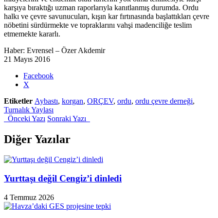
karşıya bıraktığı uzman raporlarıyla kanıtlanmış durumda. Ordu
halkı ve çevre savunucuları, kışın kar fırtınasında başlattıkları çevre
nöbetini sürdürmekte ve topraklarını vahşi madenciliğe teslim
etmemekte kararlı.
Haber: Evrensel – Özer Akdemir
21 Mayıs 2016
Share
Facebook
the
X
post
Etiketler
Aybastı
,
korgan
,
ORÇEV
,
ordu
,
ordu çevre derneği
,
"Ordu
Turnalık Yaylası
yaylalarında
Önceki Yazı
Sonraki Yazı
maden
talanına
suçüstü:
Diğer Yazılar
‘Ruhsat
yok,
biz
taşeronuz!’"
Yurttaşı değil Cengiz’i dinledi
4 Temmuz 2026