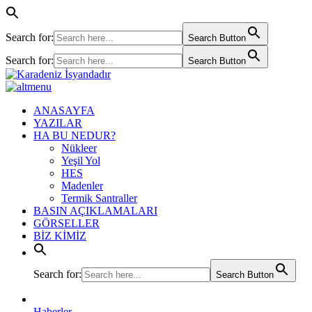
Search for:
Search Button
Search for:
Search Button
ANASAYFA
YAZILAR
HA BU NEDUR?
Nükleer
Yeşil Yol
HES
Madenler
Termik Santraller
BASIN AÇIKLAMALARI
GÖRSELLER
BİZ KİMİZ
Search for:
Search Button
Haberler