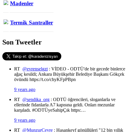
Madenler
Termik Santraller
Son Tweetler
RT
@evrenselgzt
: VİDEO - ODTÜ'de bir gecede binlerce
ağaç kesildi; Ankara Büyükşehir Belediye Başkanı Gökçek
övündü https://t.co/chyKFpPBpn
9 years ago
RT
@sendika_org
: ODTÜ öğrencileri, sloganlarla ve
ellerinde fidanlarla A7 kapısına geldi. Onları mezunlar
karşıladı. #ODTÜyeSahipÇık https:…
9 years ago
RT
@MunzurCevre
: Hasankeyf gönüllüleri "12 bin yıllık