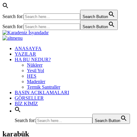
Search for:
Search Button
Search for:
Search Button
ANASAYFA
YAZILAR
HA BU NEDUR?
Nükleer
Yeşil Yol
HES
Madenler
Termik Santraller
BASIN AÇIKLAMALARI
GÖRSELLER
BİZ KİMİZ
Search for:
Search Button
karabük