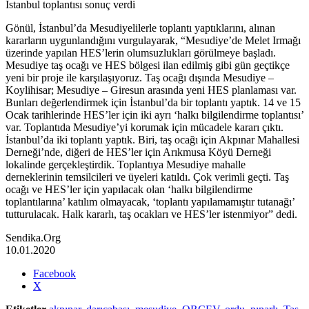
İstanbul toplantısı sonuç verdi
Gönül, İstanbul’da Mesudiyelilerle toplantı yaptıklarını, alınan
kararların uygunlandığını vurgulayarak, “Mesudiye’de Melet Irmağı
üzerinde yapılan HES’lerin olumsuzlukları görülmeye başladı.
Mesudiye taş ocağı ve HES bölgesi ilan edilmiş gibi gün geçtikçe
yeni bir proje ile karşılaşıyoruz. Taş ocağı dışında Mesudiye –
Koylihisar; Mesudiye – Giresun arasında yeni HES planlaması var.
Bunları değerlendirmek için İstanbul’da bir toplantı yaptık. 14 ve 15
Ocak tarihlerinde HES’ler için iki ayrı ‘halkı bilgilendirme toplantısı’
var. Toplantıda Mesudiye’yi korumak için mücadele kararı çıktı.
İstanbul’da iki toplantı yaptık. Biri, taş ocağı için Akpınar Mahallesi
Derneği’nde, diğeri de HES’ler için Arıkmusa Köyü Derneği
lokalinde gerçekleştirdik. Toplantıya Mesudiye mahalle
derneklerinin temsilcileri ve üyeleri katıldı. Çok verimli geçti. Taş
ocağı ve HES’ler için yapılacak olan ‘halkı bilgilendirme
toplantılarına’ katılım olmayacak, ‘toplantı yapılamamıştır tutanağı’
tutturulacak. Halk kararlı, taş ocakları ve HES’ler istenmiyor” dedi.
Sendika.Org
10.01.2020
Share
Facebook
the
X
post