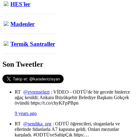
HES'ler
Madenler
Termik Santraller
Son Tweetler
RT
@evrenselgzt
: VİDEO - ODTÜ'de bir gecede binlerce
ağaç kesildi; Ankara Büyükşehir Belediye Başkanı Gökçek
övündü https://t.co/chyKFpPBpn
9 years ago
RT
@sendika_org
: ODTÜ öğrencileri, sloganlarla ve
ellerinde fidanlarla A7 kapısına geldi. Onları mezunlar
karşıladı. #ODTÜyeSahipÇık https:…