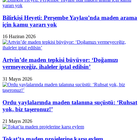
Bilirkişi Heyeti: Perşembe Yaylası’nda maden arama
için kamu yararı yok
16 Haziran 2026
Artvin’de maden tepkisi büyüyor: ‘Doğamızı
vermeyeceğiz, ihaleler iptal edilsin’
31 Mayıs 2026
Ordu yaylalarında maden talanına suçüstü: ‘Ruhsat
yok, biz taşeronuz!’
21 Mayıs 2026
Tokat’ta maden projelerine karşı eylem