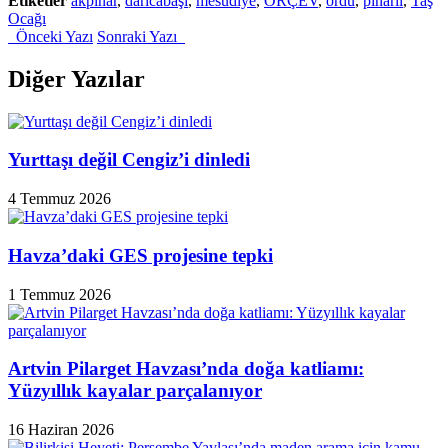
Etiketler
akpınar
,
darıcabaşı
,
mesudiye
,
ORÇEV
,
ordu
,
pınarlı
,
Taş
"Ordu’da
Ocağı
taş
Önceki Yazı
Sonraki Yazı
ocağı
toplantısı
yaptırılmadı"
Diğer Yazılar
Yurttaşı değil Cengiz’i dinledi
4 Temmuz 2026
Havza’daki GES projesine tepki
1 Temmuz 2026
Artvin Pilarget Havzası’nda doğa katliamı:
Yüzyıllık kayalar parçalanıyor
16 Haziran 2026