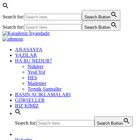
Search for:
Search Button
Search for:
Search Button
ANASAYFA
YAZILAR
HA BU NEDUR?
Nükleer
Yeşil Yol
HES
Madenler
Termik Santraller
BASIN AÇIKLAMALARI
GÖRSELLER
BİZ KİMİZ
Search for:
Search Button
Haberler