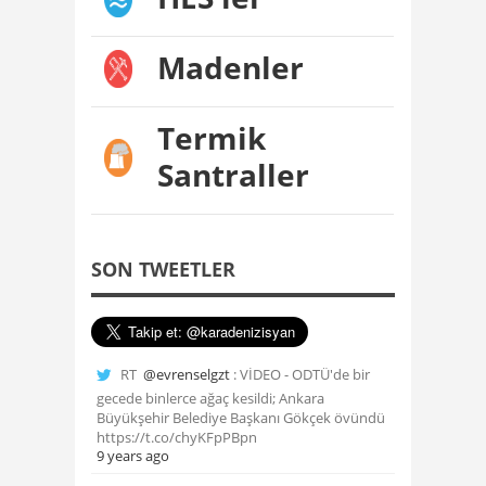
Madenler
Termik
Santraller
SON TWEETLER
RT
@evrenselgzt
: VİDEO - ODTÜ'de bir
gecede binlerce ağaç kesildi; Ankara
Büyükşehir Belediye Başkanı Gökçek övündü
https://t.co/chyKFpPBpn
9 years ago