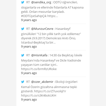
RT
@sendika_org
: ODTÜ öğrencileri,
sloganlarla ve ellerinde fidanlarla A7 kapısına
geldi. Onları mezunlar karşıladı.
#ODTÜyeSahipÇık https:…
9 years ago
RT
@MunzurCevre
: Hasankeyf
gönüllüleri "12 bin yıllık tarih yok edilemez"
diyerek (9.9.2017) Demokrasi Anıtı Önü,
İstanbul-Beşiktaş'ta bir…
9 years ago
RT
@HisnKaifa
: 14:30 da Beşiktaş İskele
Meydanı'nda Hasankeyf ve Dicle Vadisinde
yaşayan tüm canlılar için!..
https://t.co/brmRzURoke
9 years ago
RT
@ozer_akdemir
: Ekoloji örgütleri
Kemal Özerin gözaltına alınmasına tepki
gösterdi. https://t.co/Z7uxolql1r
https://t.co/s3K46okUKH
9 years ago