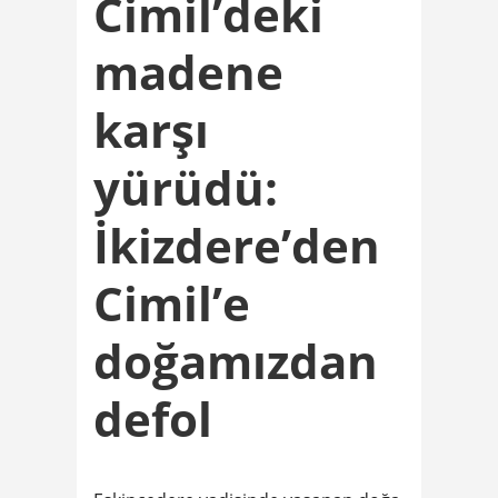
Cimil’deki
madene
karşı
yürüdü:
İkizdere’den
Cimil’e
doğamızdan
defol