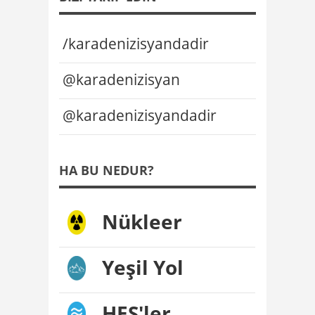
/karadenizisyandadir
@karadenizisyan
@karadenizisyandadir
HA BU NEDUR?
Nükleer
Yeşil Yol
HES'ler