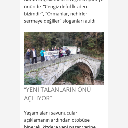
önünde “Cengiz defol İkizdere
bizimdir”, “Ormanlar, nehirler
sermaye değiller” sloganları atıldı.
“YENİ TALANLARIN ÖNÜ
AÇILIYOR”
Yaşam alanı savunucuları
açıklamanın ardından otobüse
binerek İkizdere yeni pazar yerine