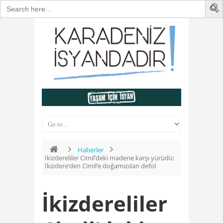
Search
for:
Haberler
İkizdereliler Cimil’deki madene karşı yürüdü:
İkizdere’den Cimil’e doğamızdan defol
İkizdereliler