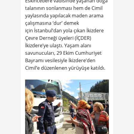
Eskincedere vadisinde yaşanan doğa
talanının sonlanması hem de Cimil
yaylasında yapılacak maden arama
çalışmasına ‘dur’ demek
için İstanbul’dan yola çıkan İkizdere
Çevre Derneği üyeleri (İÇDER)
İkizdere’ye ulaştı. Yaşam alanı
savunucuları, 29 Ekim Cumhuriyet
Bayramı vesilesiyle İkizdere’den
Cimil’e düzenlenen yürüyüşe katıldı.