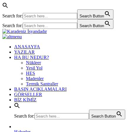
Search for:
Search Button
Search for:
Search Button
ANASAYFA
YAZILAR
HA BU NEDUR?
Nükleer
Yeşil Yol
HES
Madenler
Termik Santraller
BASIN AÇIKLAMALARI
GÖRSELLER
BİZ KİMİZ
Search for:
Search Button
Haberler