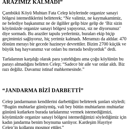
ARAZİMİZ KALMADI”
Çambükü Köyü Muhtarı Fata Celep köylerinde organize sanayi
bölgesi istemediklerini belirterek; “Ne valimiz, ne kaymakamimiz,
ne belediye başkanımız ne de ilgililer gelip bize gelip de ‘Biz sizin
köyünüzde organize sanayi bölgesi yapıyoruz, siz ne diyorsunuz’
diye sormadı. Bu araziler tapulu yerlerimiz, buraları ekip biçip
geçimimizi sağlıyoruz, hiç yerimiz kalmadı. Meramızı da aldılar. 470
dönüm merayı bir gecede hazineye devrettiler. Bizim 2700 küçük ve
büyük baş hayvanımız var onları bu merada besliyorduk” dedi.
Tarlalarının karşılığı olarak para yatırldığını ama çoğu köylünün bu
parayı almadığını belirten Celep; “Sadece bir aile var onlar aldı. Biz
razı değiliz. Davamız istinaf mahkemesinde.”
“JANDARMA BİZİ DARBETTİ”
Celep jandarmanın kendilerini darbettiğini belirterek şunları söyledi;
“Bugün muhtarlar günüymüş, vali bey bütün muhtarların muhtarlar
gününü kutlarken burada tarlalarımız vermek istemediğimizi,
köyümüzde organize sanayi bölgesi istemediğimizi söylediğimiz için
kadın jandarma benim boynuma sarılıyor. Kardeşim Hayriye
Celep’in kollarını mosmor ettiler.”