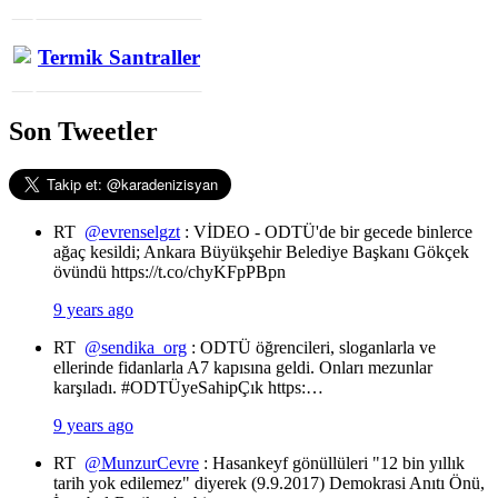
Termik Santraller
Son Tweetler
RT
@evrenselgzt
: VİDEO - ODTÜ'de bir gecede binlerce
ağaç kesildi; Ankara Büyükşehir Belediye Başkanı Gökçek
övündü https://t.co/chyKFpPBpn
9 years ago
RT
@sendika_org
: ODTÜ öğrencileri, sloganlarla ve
ellerinde fidanlarla A7 kapısına geldi. Onları mezunlar
karşıladı. #ODTÜyeSahipÇık https:…
9 years ago
RT
@MunzurCevre
: Hasankeyf gönüllüleri "12 bin yıllık
tarih yok edilemez" diyerek (9.9.2017) Demokrasi Anıtı Önü,