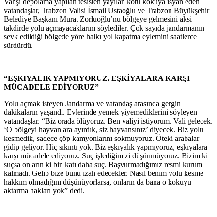
Vahşi depolama yapılan tesisten yayılan kötü kokuya isyan eden
vatandaşlar, Trabzon Valisi İsmail Ustaoğlu ve Trabzon Büyükşehir
Belediye Başkanı Murat Zorluoğlu’nu bölgeye gelmesini aksi
takdirde yolu açmayacaklarını söylediler. Çok sayıda jandarmanın
sevk edildiği bölgede yöre halkı yol kapatma eylemini saatlerce
sürdürdü.
“EŞKIYALIK YAPMIYORUZ, EŞKİYALARA KARŞI
MÜCADELE EDİYORUZ”
Yolu açmak isteyen Jandarma ve vatandaş arasında gergin
dakikaların yaşandı. Evlerinde yemek yiyemediklerini söyleyen
vatandaşlar, “Biz orada ölüyoruz. Ben valiyi istiyorum. Vali gelecek,
‘O bölgeyi hayvanlara ayırdık, siz hayvansınız’ diyecek. Biz yolu
kesmedik, sadece çöp kamyonlarını sokmuyoruz. Öteki arabalar
gidip geliyor. Hiç sıkıntı yok. Biz eşkıyalık yapmıyoruz, eşkıyalara
karşı mücadele ediyoruz. Suç işlediğimizi düşünmüyoruz. Bizim ki
suçsa onların ki bin katı daha suç. Başvurmadığımız resmi kurum
kalmadı. Gelip bize bunu izah edecekler. Nasıl benim yolu kesme
hakkım olmadığını düşünüyorlarsa, onların da bana o kokuyu
aktarma hakları yok” dedi.