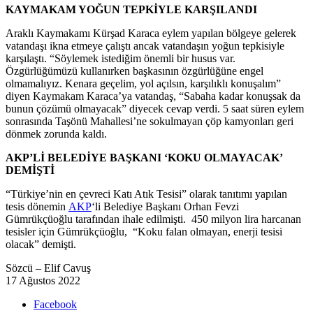
KAYMAKAM YOĞUN TEPKİYLE KARŞILANDI
Araklı Kaymakamı Kürşad Karaca eylem yapılan bölgeye gelerek
vatandaşı ikna etmeye çalıştı ancak vatandaşın yoğun tepkisiyle
karşılaştı. “Söylemek istediğim önemli bir husus var.
Özgürlüğümüzü kullanırken başkasının özgürlüğüne engel
olmamalıyız. Kenara geçelim, yol açılsın, karşılıklı konuşalım”
diyen Kaymakam Karaca’ya vatandaş, “Sabaha kadar konuşsak da
bunun çözümü olmayacak” diyecek cevap verdi. 5 saat süren eylem
sonrasında Taşönü Mahallesi’ne sokulmayan çöp kamyonları geri
dönmek zorunda kaldı.
AKP’Lİ BELEDİYE BAŞKANI ‘KOKU OLMAYACAK’
DEMİŞTİ
“Türkiye’nin en çevreci Katı Atık Tesisi” olarak tanıtımı yapılan
tesis dönemin
AKP
‘li Belediye Başkanı Orhan Fevzi
Gümrükçüoğlu tarafından ihale edilmişti. 450 milyon lira harcanan
tesisler için Gümrükçüoğlu, “Koku falan olmayan, enerji tesisi
olacak” demişti.
Sözcü – Elif Cavuş
17 Ağustos 2022
Share
Facebook