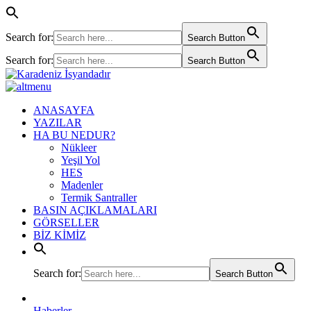
Search for:
Search Button
Search for:
Search Button
ANASAYFA
YAZILAR
HA BU NEDUR?
Nükleer
Yeşil Yol
HES
Madenler
Termik Santraller
BASIN AÇIKLAMALARI
GÖRSELLER
BİZ KİMİZ
Search for:
Search Button
Haberler