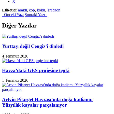
the
X
post
Etiketler
araklı
,
çöp
,
koku
,
Trabzon
"Trabzon’da
Önceki Yazı
Sonraki Yazı
vatandaşlar
yol
kapattı,
Diğer Yazılar
ne
jandarma
ne
de
Yurttaşı değil Cengiz’i dinledi
kaymakam
ikna
4 Temmuz 2026
edebildi"
Havza’daki GES projesine tepki
1 Temmuz 2026
Artvin Pilarget Havzası’nda doğa katliamı:
Yüzyıllık kayalar parçalanıyor