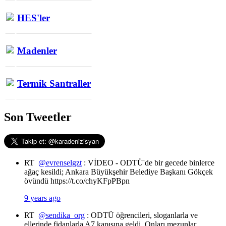
HES'ler
Madenler
Termik Santraller
Son Tweetler
RT
@evrenselgzt
: VİDEO - ODTÜ'de bir gecede binlerce
ağaç kesildi; Ankara Büyükşehir Belediye Başkanı Gökçek
övündü https://t.co/chyKFpPBpn
9 years ago
RT
@sendika_org
: ODTÜ öğrencileri, sloganlarla ve
ellerinde fidanlarla A7 kapısına geldi. Onları mezunlar