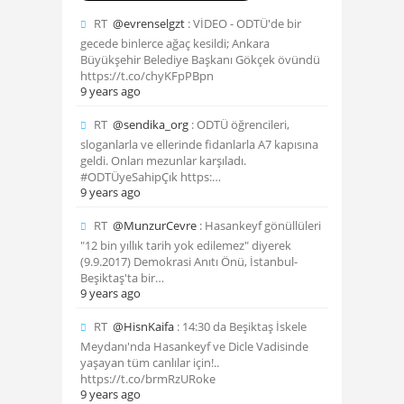
RT
@evrenselgzt
: VİDEO - ODTÜ'de bir
gecede binlerce ağaç kesildi; Ankara
Büyükşehir Belediye Başkanı Gökçek övündü
https://t.co/chyKFpPBpn
9 years ago
RT
@sendika_org
: ODTÜ öğrencileri,
sloganlarla ve ellerinde fidanlarla A7 kapısına
geldi. Onları mezunlar karşıladı.
#ODTÜyeSahipÇık https:…
9 years ago
RT
@MunzurCevre
: Hasankeyf gönüllüleri
"12 bin yıllık tarih yok edilemez" diyerek
(9.9.2017) Demokrasi Anıtı Önü, İstanbul-
Beşiktaş'ta bir…
9 years ago
RT
@HisnKaifa
: 14:30 da Beşiktaş İskele
Meydanı'nda Hasankeyf ve Dicle Vadisinde
yaşayan tüm canlılar için!..
https://t.co/brmRzURoke
9 years ago