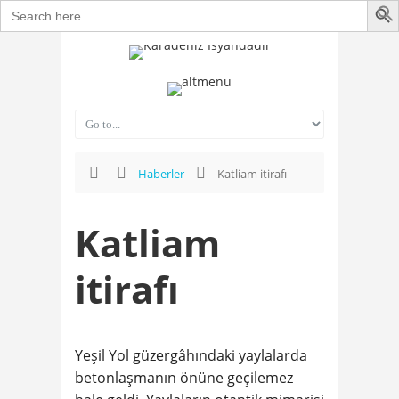
Search
for:
Haberler
Katliam itirafı
Katliam
itirafı
Yeşil Yol güzergâhındaki yaylalarda
betonlaşmanın önüne geçilemez