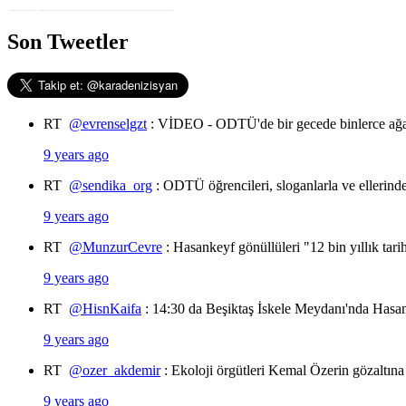
Son Tweetler
RT
@evrenselgzt
: VİDEO - ODTÜ'de bir gecede binlerce ağa
9 years ago
RT
@sendika_org
: ODTÜ öğrencileri, sloganlarla ve ellerin
9 years ago
RT
@MunzurCevre
: Hasankeyf gönüllüleri "12 bin yıllık tar
9 years ago
RT
@HisnKaifa
: 14:30 da Beşiktaş İskele Meydanı'nda Hasan
9 years ago
RT
@ozer_akdemir
: Ekoloji örgütleri Kemal Özerin gözaltına
9 years ago