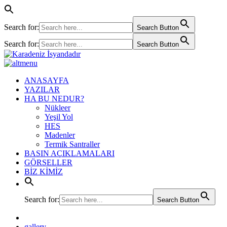
Search for:
Search Button
Search for:
Search Button
ANASAYFA
YAZILAR
HA BU NEDUR?
Nükleer
Yeşil Yol
HES
Madenler
Termik Santraller
BASIN AÇIKLAMALARI
GÖRSELLER
BİZ KİMİZ
Search for:
Search Button
gallery