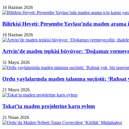
16 Haziran 2026
Bilirkişi Heyeti: Perşembe Yaylası’nda maden arama 
16 Haziran 2026
Artvin’de maden tepkisi büyüyor: ‘Doğamızı vermeyeceğ
31 Mayıs 2026
Ordu yaylalarında maden talanına suçüstü: ‘Ruhsat y
21 Mayıs 2026
Tokat’ta maden projelerine karşı eylem
21 Nisan 2026