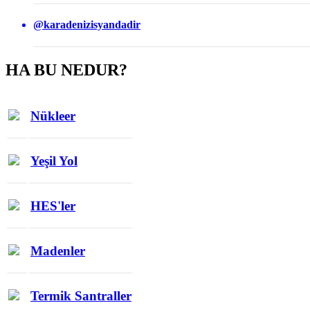
@karadenizisyandadir
HA BU NEDUR?
Nükleer
Yeşil Yol
HES'ler
Madenler
Termik Santraller