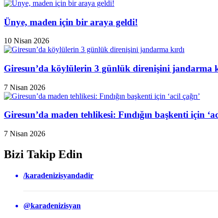
Ünye, maden için bir araya geldi!
10 Nisan 2026
Giresun’da köylülerin 3 günlük direnişini jandarma k
7 Nisan 2026
Giresun’da maden tehlikesi: Fındığın başkenti için ‘aci
7 Nisan 2026
Bizi Takip Edin
/karadenizisyandadir
@karadenizisyan