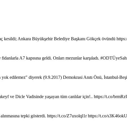
ç kesildi; Ankara Büyükşehir Belediye Başkanı Gökçek övündü https
de fidanlarla A7 kapısına geldi. Onları mezunlar karşıladı. #ODTÜyeSa
ih yok edilemez" diyerek (9.9.2017) Demokrasi Anıtı Önü, İstanbul-Beş
keyf ve Dicle Vadisinde yaşayan tüm canlılar için!.. https://t.co/brm
 alınmasına tepki gösterdi. https://t.co/Z7uxolql1r https://t.co/s3K46o