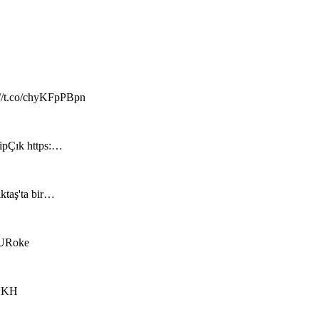
://t.co/chyKFpPBpn
hipÇık https:…
iktaş'ta bir…
RzURoke
kUKH