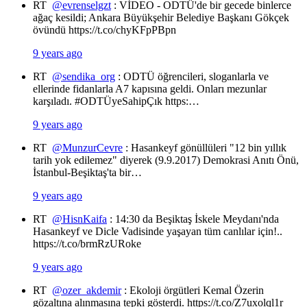
RT
@evrenselgzt
: VİDEO - ODTÜ'de bir gecede binlerce
ağaç kesildi; Ankara Büyükşehir Belediye Başkanı Gökçek
övündü https://t.co/chyKFpPBpn
9 years ago
RT
@sendika_org
: ODTÜ öğrencileri, sloganlarla ve
ellerinde fidanlarla A7 kapısına geldi. Onları mezunlar
karşıladı. #ODTÜyeSahipÇık https:…
9 years ago
RT
@MunzurCevre
: Hasankeyf gönüllüleri "12 bin yıllık
tarih yok edilemez" diyerek (9.9.2017) Demokrasi Anıtı Önü,
İstanbul-Beşiktaş'ta bir…
9 years ago
RT
@HisnKaifa
: 14:30 da Beşiktaş İskele Meydanı'nda
Hasankeyf ve Dicle Vadisinde yaşayan tüm canlılar için!..
https://t.co/brmRzURoke
9 years ago
RT
@ozer_akdemir
: Ekoloji örgütleri Kemal Özerin
gözaltına alınmasına tepki gösterdi. https://t.co/Z7uxolql1r