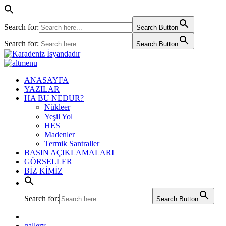
Search for:
Search Button
Search for:
Search Button
ANASAYFA
YAZILAR
HA BU NEDUR?
Nükleer
Yeşil Yol
HES
Madenler
Termik Santraller
BASIN AÇIKLAMALARI
GÖRSELLER
BİZ KİMİZ
Search for:
Search Button
gallery