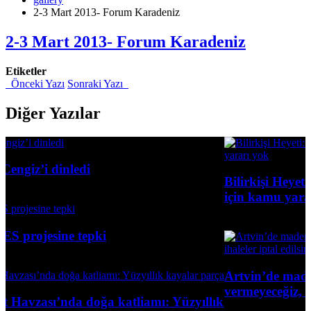
2-3 Mart 2013- Forum Karadeniz
2-3 Mart 2013- Forum Karadeniz
Etiketler
Önceki Yazı
Sonraki Yazı
Diğer Yazılar
Bilirkişi Heyeti: Perşembe Yaylası
için kamu yararı yok
16 Haziran 2026
Artvin’de maden tepkisi büyüyor: 
vermeyeceğiz, ihaleler iptal edilsin’
katliamı: Yüzyıllık kayalar parçalanıyor