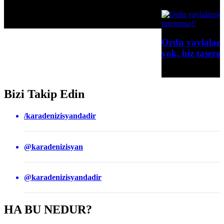
31 Mayıs 2026
Ordu yaylalarında maden talanına 
yok, biz taşeronuz!’
21 Mayıs 2026
Bizi Takip Edin
/karadenizisyandadir
@karadenizisyan
@karadenizisyandadir
HA BU NEDUR?