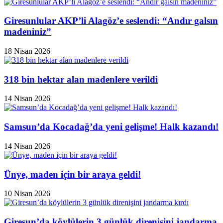
Giresunlular AKP’li Alagöz’e seslendi: “Andır galsın
madeniniz”
18 Nisan 2026
318 bin hektar alan madenlere verildi
14 Nisan 2026
Samsun’da Kocadağ’da yeni gelişme! Halk kazandı!
14 Nisan 2026
Ünye, maden için bir araya geldi!
10 Nisan 2026
Giresun’da köylülerin 3 günlük direnişini jandarma