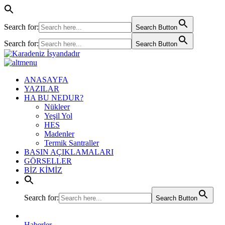
Search for:
Search Button
Search for:
Search Button
ANASAYFA
YAZILAR
HA BU NEDUR?
Nükleer
Yeşil Yol
HES
Madenler
Termik Santraller
BASIN AÇIKLAMALARI
GÖRSELLER
BİZ KİMİZ
Search for:
Search Button
Haberler