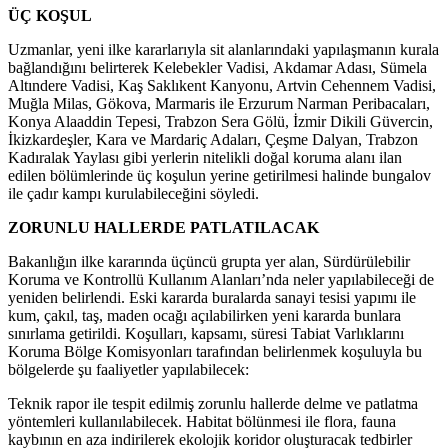
ÜÇ KOŞUL
Uzmanlar, yeni ilke kararlarıyla sit alanlarındaki yapılaşmanın kurala
bağlandığını belirterek Kelebekler Vadisi, Akdamar Adası, Sümela
Altındere Vadisi, Kaş Saklıkent Kanyonu, Artvin Cehennem Vadisi,
Muğla Milas, Gökova, Marmaris ile Erzurum Narman Peribacaları,
Konya Alaaddin Tepesi, Trabzon Sera Gölü, İzmir Dikili Güvercin,
İkizkardeşler, Kara ve Mardariç Adaları, Çeşme Dalyan, Trabzon
Kadıralak Yaylası gibi yerlerin nitelikli doğal koruma alanı ilan
edilen bölümlerinde üç koşulun yerine getirilmesi halinde bungalov
ile çadır kampı kurulabileceğini söyledi.
ZORUNLU HALLERDE PATLATILACAK
Bakanlığın ilke kararında üçüncü grupta yer alan, Sürdürülebilir
Koruma ve Kontrollü Kullanım Alanları’nda neler yapılabileceği de
yeniden belirlendi. Eski kararda buralarda sanayi tesisi yapımı ile
kum, çakıl, taş, maden ocağı açılabilirken yeni kararda bunlara
sınırlama getirildi. Koşulları, kapsamı, süresi Tabiat Varlıklarını
Koruma Bölge Komisyonları tarafından belirlenmek koşuluyla bu
bölgelerde şu faaliyetler yapılabilecek:
Teknik rapor ile tespit edilmiş zorunlu hallerde delme ve patlatma
yöntemleri kullanılabilecek. Habitat bölünmesi ile flora, fauna
kaybının en aza indirilerek ekolojik koridor oluşturacak tedbirler