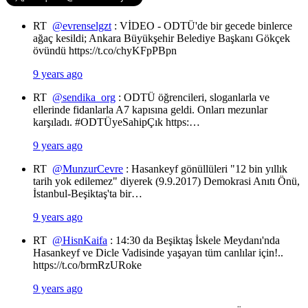
RT
@evrenselgzt
: VİDEO - ODTÜ'de bir gecede binlerce
ağaç kesildi; Ankara Büyükşehir Belediye Başkanı Gökçek
övündü https://t.co/chyKFpPBpn
9 years ago
RT
@sendika_org
: ODTÜ öğrencileri, sloganlarla ve
ellerinde fidanlarla A7 kapısına geldi. Onları mezunlar
karşıladı. #ODTÜyeSahipÇık https:…
9 years ago
RT
@MunzurCevre
: Hasankeyf gönüllüleri "12 bin yıllık
tarih yok edilemez" diyerek (9.9.2017) Demokrasi Anıtı Önü,
İstanbul-Beşiktaş'ta bir…
9 years ago
RT
@HisnKaifa
: 14:30 da Beşiktaş İskele Meydanı'nda
Hasankeyf ve Dicle Vadisinde yaşayan tüm canlılar için!..
https://t.co/brmRzURoke
9 years ago