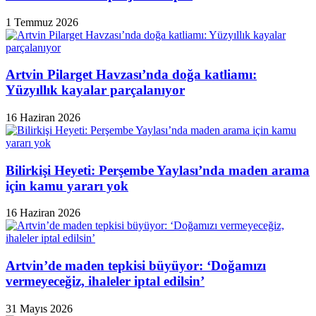
1 Temmuz 2026
Artvin Pilarget Havzası’nda doğa katliamı:
Yüzyıllık kayalar parçalanıyor
16 Haziran 2026
Bilirkişi Heyeti: Perşembe Yaylası’nda maden arama
için kamu yararı yok
16 Haziran 2026
Artvin’de maden tepkisi büyüyor: ‘Doğamızı
vermeyeceğiz, ihaleler iptal edilsin’
31 Mayıs 2026