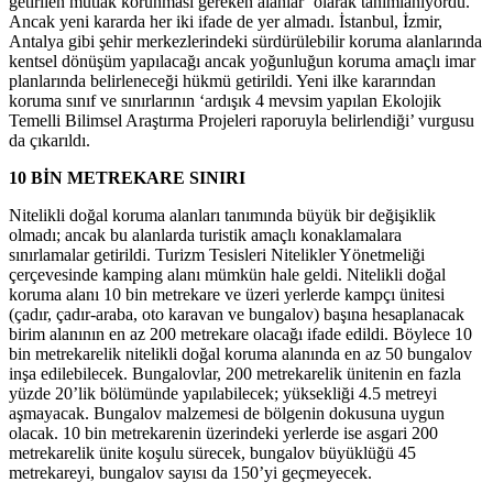
getirilen mutlak korunması gereken alanlar’ olarak tanımlanıyordu.
Ancak yeni kararda her iki ifade de yer almadı. İstanbul, İzmir,
Antalya gibi şehir merkezlerindeki sürdürülebilir koruma alanlarında
kentsel dönüşüm yapılacağı ancak yoğunluğun koruma amaçlı imar
planlarında belirleneceği hükmü getirildi. Yeni ilke kararından
koruma sınıf ve sınırlarının ‘ardışık 4 mevsim yapılan Ekolojik
Temelli Bilimsel Araştırma Projeleri raporuyla belirlendiği’ vurgusu
da çıkarıldı.
10 BİN METREKARE SINIRI
Nitelikli doğal koruma alanları tanımında büyük bir değişiklik
olmadı; ancak bu alanlarda turistik amaçlı konaklamalara
sınırlamalar getirildi. Turizm Tesisleri Nitelikler Yönetmeliği
çerçevesinde kamping alanı mümkün hale geldi. Nitelikli doğal
koruma alanı 10 bin metrekare ve üzeri yerlerde kampçı ünitesi
(çadır, çadır-araba, oto karavan ve bungalov) başına hesaplanacak
birim alanının en az 200 metrekare olacağı ifade edildi. Böylece 10
bin metrekarelik nitelikli doğal koruma alanında en az 50 bungalov
inşa edilebilecek. Bungalovlar, 200 metrekarelik ünitenin en fazla
yüzde 20’lik bölümünde yapılabilecek; yüksekliği 4.5 metreyi
aşmayacak. Bungalov malzemesi de bölgenin dokusuna uygun
olacak. 10 bin metrekarenin üzerindeki yerlerde ise asgari 200
metrekarelik ünite koşulu sürecek, bungalov büyüklüğü 45
metrekareyi, bungalov sayısı da 150’yi geçmeyecek.