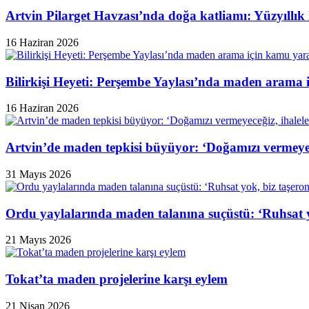
Artvin Pilarget Havzası’nda doğa katliamı: Yüzyıllık
16 Haziran 2026
Bilirkişi Heyeti: Perşembe Yaylası’nda maden arama 
16 Haziran 2026
Artvin’de maden tepkisi büyüyor: ‘Doğamızı vermeyeceğ
31 Mayıs 2026
Ordu yaylalarında maden talanına suçüstü: ‘Ruhsat y
21 Mayıs 2026
Tokat’ta maden projelerine karşı eylem
21 Nisan 2026