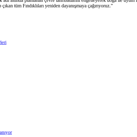
ik adı altında planlanan çevre tahribatlarını engelleyerek doğa ile uyum
 çıkan tüm Fındıklıları yeniden dayanışmaya çağırıyoruz.”
leri