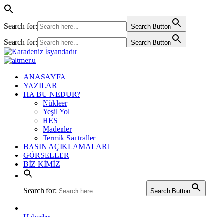
Search for:
Search Button
Search for:
Search Button
ANASAYFA
YAZILAR
HA BU NEDUR?
Nükleer
Yeşil Yol
HES
Madenler
Termik Santraller
BASIN AÇIKLAMALARI
GÖRSELLER
BİZ KİMİZ
Search for:
Search Button
Haberler