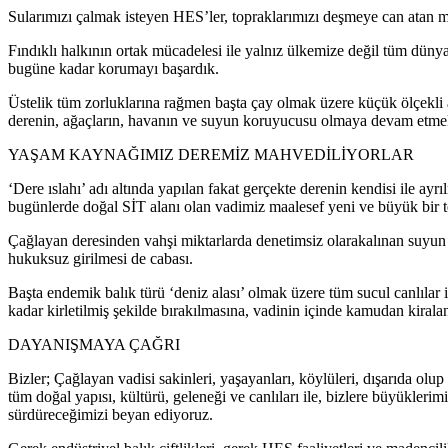
Sularımızı çalmak isteyen HES’ler, topraklarımızı deşmeye can atan mad
Fındıklı halkının ortak mücadelesi ile yalnız ülkemize değil tüm dünya
bugüne kadar korumayı başardık.
Üstelik tüm zorluklarına rağmen başta çay olmak üzere küçük ölçekli a
derenin, ağaçların, havanın ve suyun koruyucusu olmaya devam etme
YAŞAM KAYNAĞIMIZ DEREMİZ MAHVEDİLİYORLAR
‘Dere ıslahı’ adı altında yapılan fakat gerçekte derenin kendisi ile a
bugünlerde doğal SİT alanı olan vadimiz maalesef yeni ve büyük bir te
Çağlayan deresinden vahşi miktarlarda denetimsiz olarakalınan suyun b
hukuksuz girilmesi de cabası.
Başta endemik balık türü ‘deniz alası’ olmak üzere tüm sucul canlılar 
kadar kirletilmiş şekilde bırakılmasına, vadinin içinde kamudan kiral
DAYANIŞMAYA ÇAĞRI
Bizler; Çağlayan vadisi sakinleri, yaşayanları, köylüleri, dışarıda olu
tüm doğal yapısı, kültürü, geleneği ve canlıları ile, bizlere büyükler
sürdüreceğimizi beyan ediyoruz.