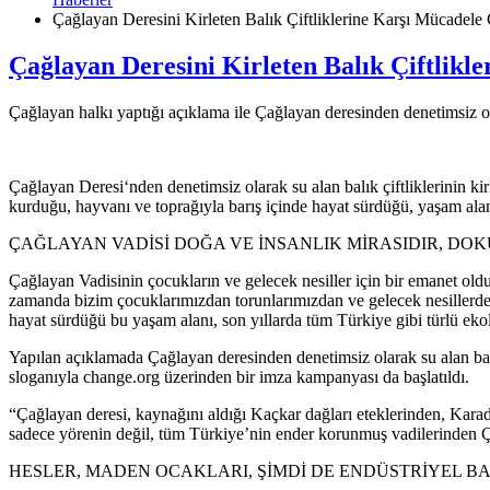
Çağlayan Deresini Kirleten Balık Çiftliklerine Karşı Mücadel
Çağlayan Deresini Kirleten Balık Çiftlik
Çağlayan halkı yaptığı açıklama ile Çağlayan deresinden denetimsiz olar
Çağlayan Deresi‘nden denetimsiz olarak su alan balık çiftliklerinin k
kurduğu, hayvanı ve toprağıyla barış içinde hayat sürdüğü, yaşam alan
ÇAĞLAYAN VADİSİ DOĞA VE İNSANLIK MİRASIDIR, DO
Çağlayan Vadisinin çocukların ve gelecek nesiller için bir emanet oldu
zamanda bizim çocuklarımızdan torunlarımızdan ve gelecek nesillerden
hayat sürdüğü bu yaşam alanı, son yıllarda tüm Türkiye gibi türlü ekolo
Yapılan açıklamada Çağlayan deresinden denetimsiz olarak su alan balık
sloganıyla change.org üzerinden bir imza kampanyası da başlatıldı.
“Çağlayan deresi, kaynağını aldığı Kaçkar dağları eteklerinden, Karaden
sadece yörenin değil, tüm Türkiye’nin ender korunmuş vadilerinden Çağ
HESLER, MADEN OCAKLARI, ŞİMDİ DE ENDÜSTRİYEL BA