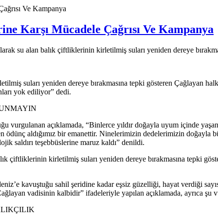
e Çağrısı Ve Kampanya
lerine Karşı Mücadele Çağrısı Ve Kampanya
ak su alan balık çiftliklerinin kirletilmiş suları yeniden dereye bırakma
irletilmiş suları yeniden dereye bırakmasına tepki gösteren Çağlayan hal
ları yok ediliyor” dedi.
KUNMAYIN
ğu vurgulanan açıklamada, “Binlerce yıldır doğayla uyum içinde yaşanmış
 ödünç aldığımız bir emanettir. Ninelerimizin dedelerimizin doğayla bü
jik saldırı teşebbüslerine maruz kaldı” denildi.
 çiftliklerinin kirletilmiş suları yeniden dereye bırakmasına tepki göst
iz’e kavuştuğu sahil şeridine kadar eşsiz güzelliği, hayat verdiği sayısı
layan vadisinin kalbidir” ifadeleriyle yapılan açıklamada, ayrıca şu v
LIKÇILIK