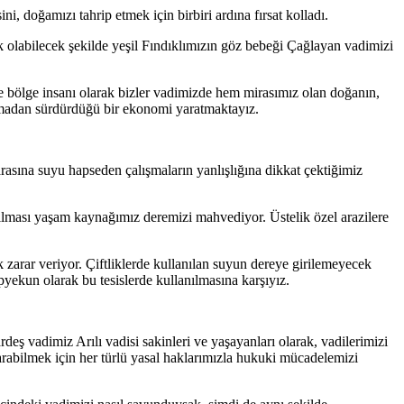
, doğamızı tahrip etmek için birbiri ardına fırsat kolladı.
ek olabilecek şekilde yeşil Fındıklımızın göz bebeği Çağlayan vadimizi
le bölge insanı olarak bizler vadimizde hem mirasımız olan doğanın,
madan sürdürdüğü bir ekonomi yaratmaktayız.
arasına suyu hapseden çalışmaların yanlışlığına dikkat çektiğimiz
akılması yaşam kaynağımız deremizi mahvediyor. Üstelik özel arazilere
 zarar veriyor. Çiftliklerde kullanılan suyun dereye girilemeyecek
yekun olarak bu tesislerde kullanılmasına karşıyız.
rdeş vadimiz Arılı vadisi sakinleri ve yaşayanları olarak, vadilerimizi
tarabilmek için her türlü yasal haklarımızla hukuki mücadelemizi