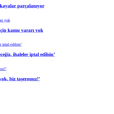
 kayalar parçalanıyor
için kamu yararı yok
iz, ihaleler iptal edilsin’
ok, biz taşeronuz!’