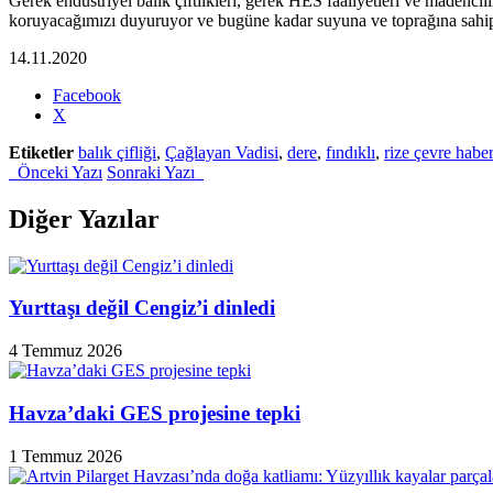
Gerek endüstriyel balık çiftlikleri, gerek HES faaliyetleri ve madencil
koruyacağımızı duyuruyor ve bugüne kadar suyuna ve toprağına sahip
14.11.2020
Share
Facebook
the
X
post
Etiketler
balık çifliği
,
Çağlayan Vadisi
,
dere
,
fındıklı
,
rize çevre haber
"Çağlayan
Önceki Yazı
Sonraki Yazı
Deresini
Kirleten
Balık
Diğer Yazılar
Çiftliklerine
Karşı
Mücadele
Çağrısı
Yurttaşı değil Cengiz’i dinledi
Ve
Kampanya"
4 Temmuz 2026
Havza’daki GES projesine tepki
1 Temmuz 2026