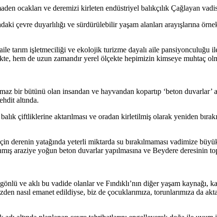
en ocakları ve deremizi kirleten endüstriyel balıkçılık Çağlayan vadisini
daki çevre duyarlılığı ve sürdürülebilir yaşam alanları arayışlarına örn
ile tarım işletmeciliği ve ekolojik turizme dayalı aile pansiyonculuğu i
kte, hem de uzun zamandır yerel ölçekte hepimizin kimseye muhtaç ol
yrılmaz bir bütünü olan insandan ve hayvandan kopartıp ‘beton duvarlar’ 
hdit altında.
alık çiftliklerine aktarılması ve oradan kirletilmiş olarak yeniden bır
için derenin yatağında yeterli miktarda su bırakılmaması vadimize büyük
anmış araziye yoğun beton duvarlar yapılmasına ve Beydere deresinin top
p gönlü ve aklı bu vadide olanlar ve Fındıklı’nın diğer yaşam kaynağı, ka
imizden nasıl emanet edildiyse, biz de çocuklarımıza, torunlarımıza da ak