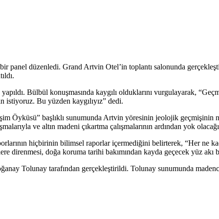
bir panel düzenledi. Grand Artvin Otel’in toplantı salonunda gerçekleşt
ıldı.
yapıldı. Bülbül konuşmasında kaygılı olduklarını vurgulayarak, “Geçm
n istiyoruz. Bu yüzden kaygılıyız” dedi.
işim Öyküsü” başlıklı sunumunda Artvin yöresinin jeolojik geçmişinin na
lışmalarıyla ve altın madeni çıkartma çalışmalarının ardından yok olacağı
larının hiçbirinin bilimsel raporlar içermediğini belirterek, “Her ne 
mlere direnmesi, doğa koruma tarihi bakımından kayda geçecek yüz akı b
oğanay Tolunay tarafından gerçekleştirildi. Tolunay sunumunda madencili