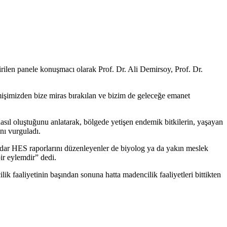
irilen panele konuşmacı olarak Prof. Dr. Ali Demirsoy, Prof. Dr.
işimizden bize miras bırakılan ve bizim de geleceğe emanet
sıl oluştuğunu anlatarak, bölgede yetişen endemik bitkilerin, yaşayan
nı vurguladı.
kadar HES raporlarını düzenleyenler de biyolog ya da yakın meslek
ir eylemdir” dedi.
k faaliyetinin başından sonuna hatta madencilik faaliyetleri bittikten