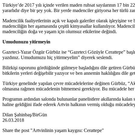
Türkiye’de 2017 yılı içinde verilen maden ruhsat sayılarının 17 bin 2
yararlıdır diye bir şey yok. Bir yerde madenciler giriyorsa her türlü zara
Madencilik faaliyetlerinin açık ve kapalı galeriler olarak işleyişine ve
madenciliğin her aşamasında çeşitli kimyasallar kullanılıyor. Madenci
madenciliğin doğa ve yaşam için olumsuz etkilerine değindi.
Umudunuzu yitirmeyin
Gazeteci-Yazar Özgür Gürbüz ise “Gazeteci Gözüyle Cerattepe” başlı
yazdınız. Umudumuzu hiç yitirmeyelim” diyerek seslendi.
Bilirkişi raporunu gördüğünde gülmeye başladığını dile getiren Gürbü
bitkilerin yerleri değişebilir yazıyor ve ben annemin haklılığını dile g
Türkiye genelinde yapılan çevre mücadelelerine değinen Gürbüz, “Akk
olmasına rağmen mücadelenin bitmemesi gerekiyor. Bu mücadele her z
Programın ardından salonda bulunanlar panelistlere akıllarında kalan 
haline geldiğini ifade ederek Artvin halkının vermiş olduğu mücadeley
Dilan Şahinbaş/BirGün
26.03.2018
Share the post "Artvinlinin yaşam kaygısı: Cerattepe"