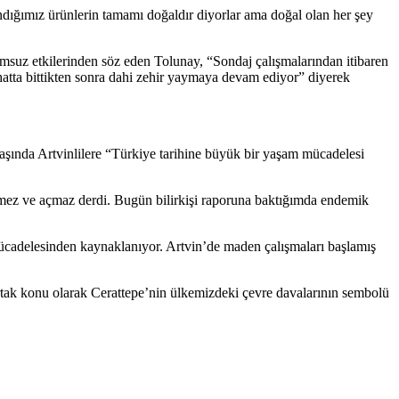
andığımız ürünlerin tamamı doğaldır diyorlar ama doğal olan her şey
 olumsuz etkilerinden söz eden Tolunay, “Sondaj çalışmalarından itibaren
 hatta bittikten sonra dahi zehir yaymaya devam ediyor” diyerek
şında Artvinlilere “Türkiye tarihine büyük bir yaşam mücadelesi
evmez ve açmaz derdi. Bugün bilirkişi raporuna baktığımda endemik
ücadelesinden kaynaklanıyor. Artvin’de maden çalışmaları başlamış
ortak konu olarak Cerattepe’nin ülkemizdeki çevre davalarının sembolü