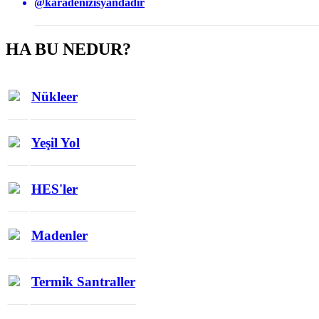
@karadenizisyandadir
HA BU NEDUR?
Nükleer
Yeşil Yol
HES'ler
Madenler
Termik Santraller