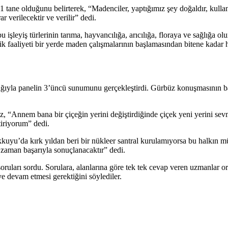
21 tane olduğunu belirterek, “Madenciler, yaptığımız şey doğaldır, kull
r verilecektir ve verilir” dedi.
 bu işleyiş türlerinin tarıma, hayvancılığa, arıcılığa, floraya ve sağlığa
lik faaliyeti bir yerde maden çalışmalarının başlamasından bitene kadar
ğıyla panelin 3’üncü sunumunu gerçekleştirdi. Gürbüz konuşmasının ba
z, “Annem bana bir çiçeğin yerini değiştirdiğinde çiçek yeni yerini s
etiriyorum” dedi.
uyu’da kırk yıldan beri bir nükleer santral kurulamıyorsa bu halkın m
aman başarıyla sonuçlanacaktır” dedi.
soruları sordu. Sorulara, alanlarına göre tek tek cevap veren uzmanlar 
e devam etmesi gerektiğini söylediler.