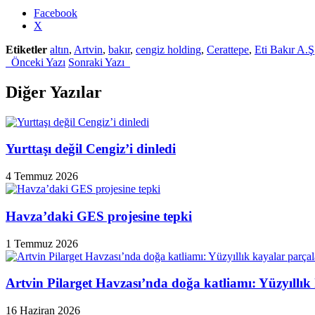
Facebook
X
Etiketler
altın
,
Artvin
,
bakır
,
cengiz holding
,
Cerattepe
,
Eti Bakır A.Ş
Önceki Yazı
Sonraki Yazı
Diğer Yazılar
Yurttaşı değil Cengiz’i dinledi
4 Temmuz 2026
Havza’daki GES projesine tepki
1 Temmuz 2026
Artvin Pilarget Havzası’nda doğa katliamı: Yüzyıllık
16 Haziran 2026