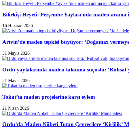
Bilirkişi Heyeti: Perşembe Yaylası’nda maden arama 
16 Haziran 2026
Artvin’de maden tepkisi büyüyor: ‘Doğamızı vermeyeceğ
31 Mayıs 2026
Ordu yaylalarında maden talanına suçüstü: ‘Ruhsat y
21 Mayıs 2026
Tokat’ta maden projelerine karşı eylem
21 Nisan 2026
Ordu’da Maden Nöbeti Tutan Çevrecilere ‘Kirlilik’ 