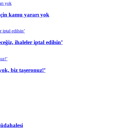
için kamu yararı yok
iz, ihaleler iptal edilsin’
ok, biz taşeronuz!’
Müdahalesi