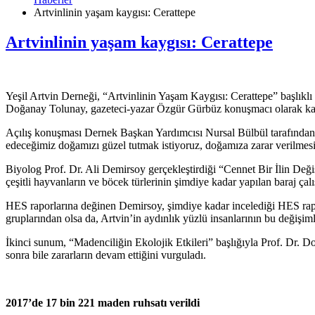
Artvinlinin yaşam kaygısı: Cerattepe
Artvinlinin yaşam kaygısı: Cerattepe
Yeşil Artvin Derneği, “Artvinlinin Yaşam Kaygısı: Cerattepe” başlıklı 
Doğanay Tolunay, gazeteci-yazar Özgür Gürbüz konuşmacı olarak kat
Açılış konuşması Dernek Başkan Yardımcısı Nursal Bülbül tarafından 
edeceğimiz doğamızı güzel tutmak istiyoruz, doğamıza zarar verilmesi
Biyolog Prof. Dr. Ali Demirsoy gerçekleştirdiği “Cennet Bir İlin Değ
çeşitli hayvanların ve böcek türlerinin şimdiye kadar yapılan baraj ça
HES raporlarına değinen Demirsoy, şimdiye kadar incelediği HES rapor
gruplarından olsa da, Artvin’in aydınlık yüzlü insanlarının bu değişi
İkinci sunum, “Madenciliğin Ekolojik Etkileri” başlığıyla Prof. Dr. D
sonra bile zararların devam ettiğini vurguladı.
2017’de 17 bin 221 maden ruhsatı verildi