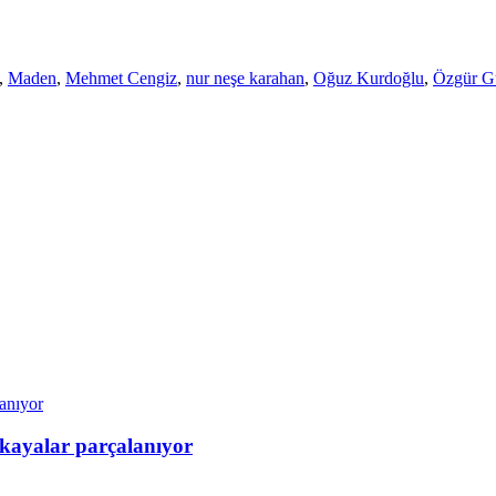
,
Maden
,
Mehmet Cengiz
,
nur neşe karahan
,
Oğuz Kurdoğlu
,
Özgür G
 kayalar parçalanıyor