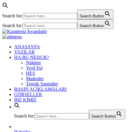
Search for:
Search Button
Search for:
Search Button
ANASAYFA
YAZILAR
HA BU NEDUR?
Nükleer
Yeşil Yol
HES
Madenler
Termik Santraller
BASIN AÇIKLAMALARI
GÖRSELLER
BİZ KİMİZ
Search for:
Search Button
Haberler