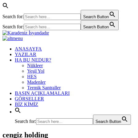
Search for:
Search Button
Search for:
Search Button
ANASAYFA
YAZILAR
HA BU NEDUR?
Nükleer
Yeşil Yol
HES
Madenler
Termik Santraller
BASIN AÇIKLAMALARI
GÖRSELLER
BİZ KİMİZ
Search for:
Search Button
cengiz holding