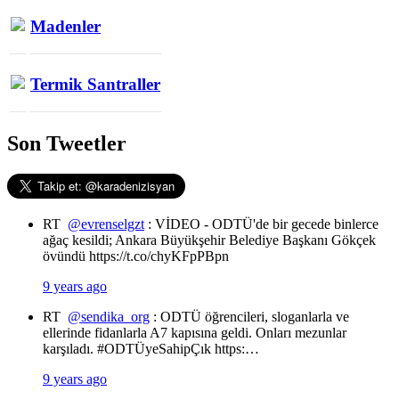
Madenler
Termik Santraller
Son Tweetler
RT
@evrenselgzt
: VİDEO - ODTÜ'de bir gecede binlerce
ağaç kesildi; Ankara Büyükşehir Belediye Başkanı Gökçek
övündü https://t.co/chyKFpPBpn
9 years ago
RT
@sendika_org
: ODTÜ öğrencileri, sloganlarla ve
ellerinde fidanlarla A7 kapısına geldi. Onları mezunlar
karşıladı. #ODTÜyeSahipÇık https:…
9 years ago