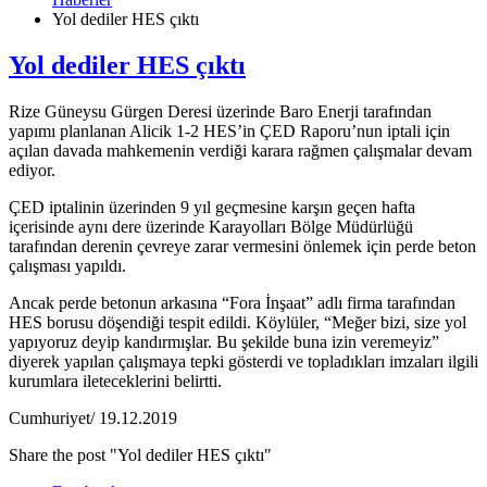
Yol dediler HES çıktı
Yol dediler HES çıktı
Rize Güneysu Gürgen Deresi üzerinde Baro Enerji tarafından
yapımı planlanan Alicik 1-2 HES’in ÇED Raporu’nun iptali için
açılan davada mahkemenin verdiği karara rağmen çalışmalar devam
ediyor.
ÇED iptalinin üzerinden 9 yıl geçmesine karşın geçen hafta
içerisinde aynı dere üzerinde Karayolları Bölge Müdürlüğü
tarafından derenin çevreye zarar vermesini önlemek için perde beton
çalışması yapıldı.
Ancak perde betonun arkasına “Fora İnşaat” adlı firma tarafından
HES borusu döşendiği tespit edildi. Köylüler, “Meğer bizi, size yol
yapıyoruz deyip kandırmışlar. Bu şekilde buna izin veremeyiz”
diyerek yapılan çalışmaya tepki gösterdi ve topladıkları imzaları ilgili
kurumlara ileteceklerini belirtti.
Cumhuriyet/ 19.12.2019
Share the post "Yol dediler HES çıktı"