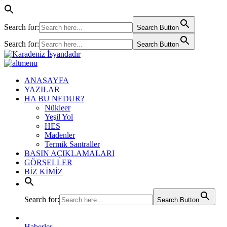
Search for:
Search Button
Search for:
Search Button
ANASAYFA
YAZILAR
HA BU NEDUR?
Nükleer
Yeşil Yol
HES
Madenler
Termik Santraller
BASIN AÇIKLAMALARI
GÖRSELLER
BİZ KİMİZ
Search for:
Search Button
Haberler