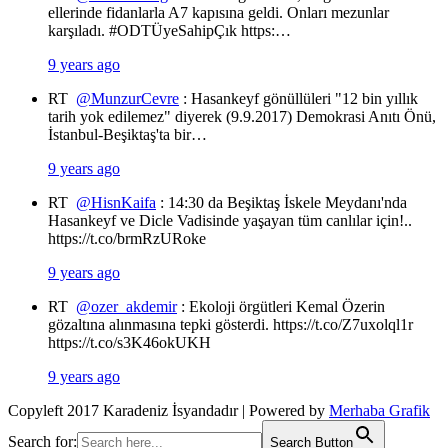
ellerinde fidanlarla A7 kapısına geldi. Onları mezunlar
karşıladı. #ODTÜyeSahipÇık https:…
9 years ago
RT
@MunzurCevre
: Hasankeyf gönüllüleri "12 bin yıllık
tarih yok edilemez" diyerek (9.9.2017) Demokrasi Anıtı Önü,
İstanbul-Beşiktaş'ta bir…
9 years ago
RT
@HisnKaifa
: 14:30 da Beşiktaş İskele Meydanı'nda
Hasankeyf ve Dicle Vadisinde yaşayan tüm canlılar için!..
https://t.co/brmRzURoke
9 years ago
RT
@ozer_akdemir
: Ekoloji örgütleri Kemal Özerin
gözaltına alınmasına tepki gösterdi. https://t.co/Z7uxolql1r
https://t.co/s3K46okUKH
9 years ago
Copyleft 2017 Karadeniz İsyandadır | Powered by
Merhaba Grafik
Search for:
Search Button