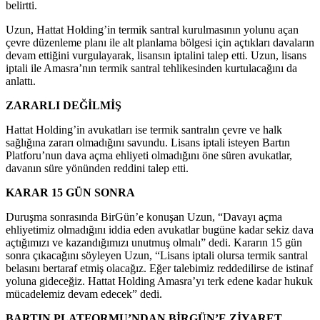
belirtti.
Uzun, Hattat Holding’in termik santral kurulmasının yolunu açan
çevre düzenleme planı ile alt planlama bölgesi için açtıkları davaların
devam ettiğini vurgulayarak, lisansın iptalini talep etti. Uzun, lisans
iptali ile Amasra’nın termik santral tehlikesinden kurtulacağını da
anlattı.
ZARARLI DEĞİLMİŞ
Hattat Holding’in avukatları ise termik santralın çevre ve halk
sağlığına zararı olmadığını savundu. Lisans iptali isteyen Bartın
Platforu’nun dava açma ehliyeti olmadığını öne süren avukatlar,
davanın süre yönünden reddini talep etti.
KARAR 15 GÜN SONRA
Duruşma sonrasında BirGün’e konuşan Uzun, “Davayı açma
ehliyetimiz olmadığını iddia eden avukatlar bugüne kadar sekiz dava
açtığımızı ve kazandığımızı unutmuş olmalı” dedi. Kararın 15 gün
sonra çıkacağını söyleyen Uzun, “Lisans iptali olursa termik santral
belasını bertaraf etmiş olacağız. Eğer talebimiz reddedilirse de istinaf
yoluna gideceğiz. Hattat Holding Amasra’yı terk edene kadar hukuk
mücadelemiz devam edecek” dedi.
BARTIN PLATFORMU’NDAN BİRGÜN’E ZİYARET