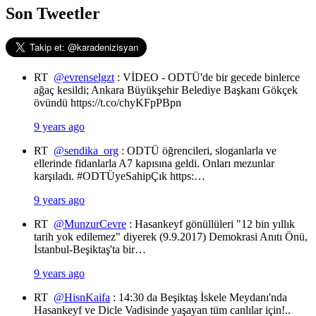
Son Tweetler
RT
@evrenselgzt
: VİDEO - ODTÜ'de bir gecede binlerce
ağaç kesildi; Ankara Büyükşehir Belediye Başkanı Gökçek
övündü https://t.co/chyKFpPBpn
9 years ago
RT
@sendika_org
: ODTÜ öğrencileri, sloganlarla ve
ellerinde fidanlarla A7 kapısına geldi. Onları mezunlar
karşıladı. #ODTÜyeSahipÇık https:…
9 years ago
RT
@MunzurCevre
: Hasankeyf gönüllüleri "12 bin yıllık
tarih yok edilemez" diyerek (9.9.2017) Demokrasi Anıtı Önü,
İstanbul-Beşiktaş'ta bir…
9 years ago
RT
@HisnKaifa
: 14:30 da Beşiktaş İskele Meydanı'nda
Hasankeyf ve Dicle Vadisinde yaşayan tüm canlılar için!..