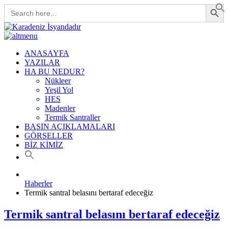
Search Button
Search
for:
ANASAYFA
YAZILAR
HA BU NEDUR?
Nükleer
Yeşil Yol
HES
Madenler
Termik Santraller
BASIN AÇIKLAMALARI
GÖRSELLER
BİZ KİMİZ
Haberler
Termik santral belasını bertaraf edeceğiz
Termik santral belasını bertaraf edeceğiz