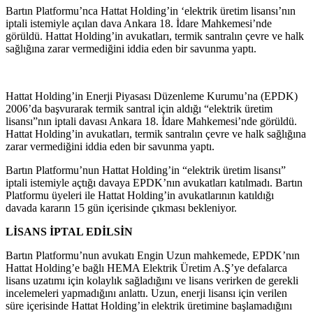
Bartın Platformu’nca Hattat Holding’in ‘elektrik üretim lisansı’nın
iptali istemiyle açılan dava Ankara 18. İdare Mahkemesi’nde
görüldü. Hattat Holding’in avukatları, termik santralın çevre ve halk
sağlığına zarar vermediğini iddia eden bir savunma yaptı.
Hattat Holding’in Enerji Piyasası Düzenleme Kurumu’na (EPDK)
2006’da başvurarak termik santral için aldığı “elektrik üretim
lisansı”nın iptali davası Ankara 18. İdare Mahkemesi’nde görüldü.
Hattat Holding’in avukatları, termik santralın çevre ve halk sağlığına
zarar vermediğini iddia eden bir savunma yaptı.
Bartın Platformu’nun Hattat Holding’in “elektrik üretim lisansı”
iptali istemiyle açtığı davaya EPDK’nın avukatları katılmadı. Bartın
Platformu üyeleri ile Hattat Holding’in avukatlarının katıldığı
davada kararın 15 gün içerisinde çıkması bekleniyor.
LİSANS İPTAL EDİLSİN
Bartın Platformu’nun avukatı Engin Uzun mahkemede, EPDK’nın
Hattat Holding’e bağlı HEMA Elektrik Üretim A.Ş’ye defalarca
lisans uzatımı için kolaylık sağladığını ve lisans verirken de gerekli
incelemeleri yapmadığını anlattı. Uzun, enerji lisansı için verilen
süre içerisinde Hattat Holding’in elektrik üretimine başlamadığını