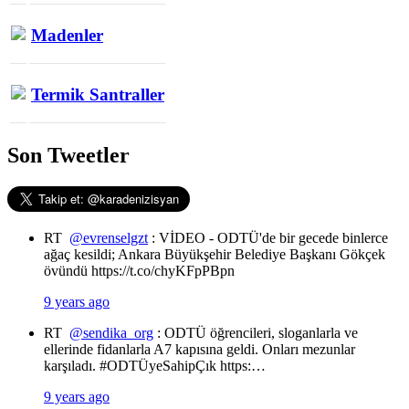
Madenler
Termik Santraller
Son Tweetler
RT
@evrenselgzt
: VİDEO - ODTÜ'de bir gecede binlerce
ağaç kesildi; Ankara Büyükşehir Belediye Başkanı Gökçek
övündü https://t.co/chyKFpPBpn
9 years ago
RT
@sendika_org
: ODTÜ öğrencileri, sloganlarla ve
ellerinde fidanlarla A7 kapısına geldi. Onları mezunlar
karşıladı. #ODTÜyeSahipÇık https:…
9 years ago