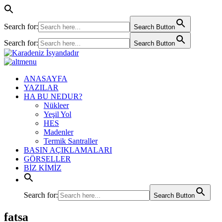
Search for:
Search Button
Search for:
Search Button
ANASAYFA
YAZILAR
HA BU NEDUR?
Nükleer
Yeşil Yol
HES
Madenler
Termik Santraller
BASIN AÇIKLAMALARI
GÖRSELLER
BİZ KİMİZ
Search for:
Search Button
fatsa