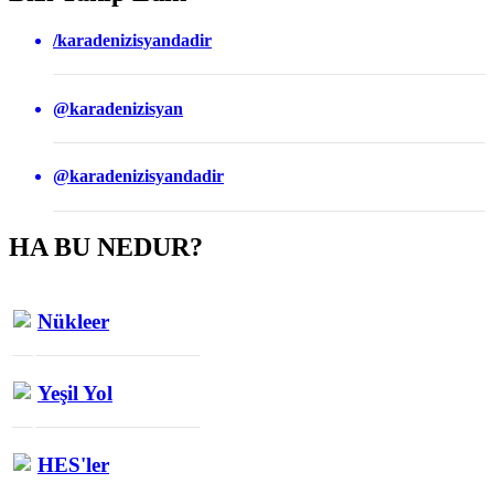
/karadenizisyandadir
@karadenizisyan
@karadenizisyandadir
HA BU NEDUR?
Nükleer
Yeşil Yol
HES'ler