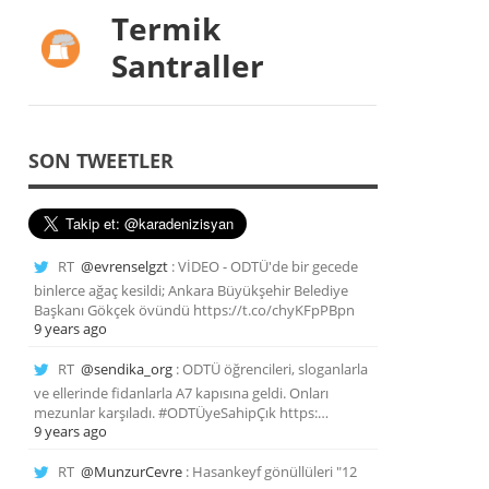
Termik
Santraller
SON TWEETLER
RT
@evrenselgzt
: VİDEO - ODTÜ'de bir gecede
binlerce ağaç kesildi; Ankara Büyükşehir Belediye
Başkanı Gökçek övündü https://t.co/chyKFpPBpn
9 years ago
RT
@sendika_org
: ODTÜ öğrencileri, sloganlarla
ve ellerinde fidanlarla A7 kapısına geldi. Onları
mezunlar karşıladı. #ODTÜyeSahipÇık https:…
9 years ago
RT
@MunzurCevre
: Hasankeyf gönüllüleri "12