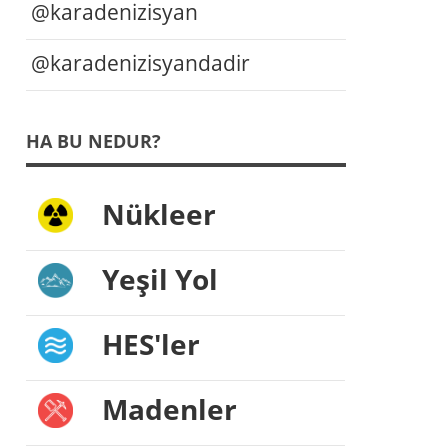
@karadenizisyan
@karadenizisyandadir
HA BU NEDUR?
Nükleer
Yeşil Yol
HES'ler
Madenler