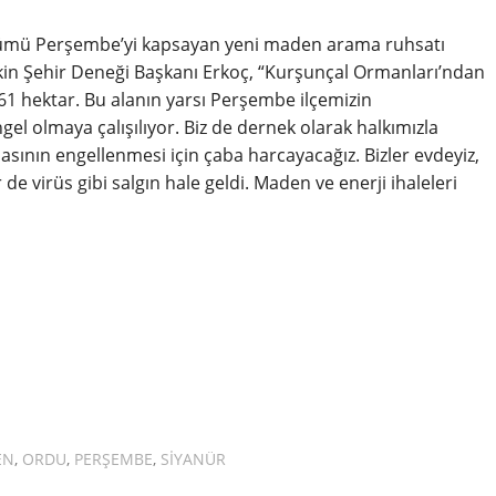
bölümü Perşembe’yi kapsayan yeni maden arama ruhsatı
akin Şehir Deneği Başkanı Erkoç, “Kurşunçal Ormanları’ndan
.61 hektar. Bu alanın yarsı Perşembe ilçemizin
gel olmaya çalışılıyor. Biz de dernek olarak halkımızla
ının engellenmesi için çaba harcayacağız. Bizler evdeyiz,
de virüs gibi salgın hale geldi. Maden ve enerji ihaleleri
EN
,
ORDU
,
PERŞEMBE
,
SIYANÜR