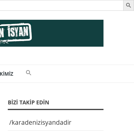
 KİMİZ
BIZI TAKIP EDIN
/karadenizisyandadir