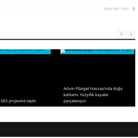
Sonraki Yazı
Artvin Pilarget Havzası’nda doğa
katliamı: Yüzyıllık kayalar
 GES projesine tepki
parçalanıyor
uz 2026
16 Haziran 2026