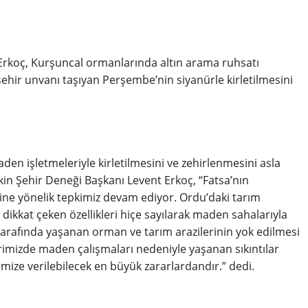
rkoç, Kurşuncal ormanlarında altın arama ruhsatı
şehir unvanı taşıyan Perşembe’nin siyanürle kirletilmesini
n işletmeleriyle kirletilmesini ve zehirlenmesini asla
in Şehir Deneği Başkanı Levent Erkoç, “Fatsa’nın
iğine yönelik tepkimiz devam ediyor. Ordu’daki tarım
 dikkat çeken özellikleri hiçe sayılarak maden sahalarıyla
tarafında yaşanan orman ve tarım arazilerinin yok edilmesi
lerimizde maden çalışmaları nedeniyle yaşanan sıkıntılar
imize verilebilecek en büyük zararlardandır.” dedi.