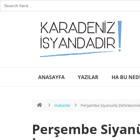
Search
for:
ANASAYFA
YAZILAR
HA BU NED
Haberler
Perşembe Siyanürle Zehirlenme
Perşembe Siyan