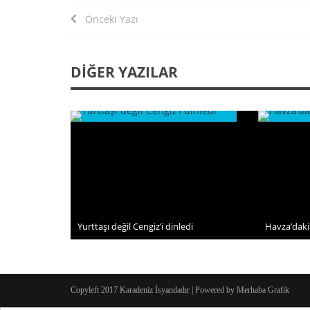
Önceki Yazı
DIĞER YAZILAR
Yurttaşı değil Cengiz’i dinledi
Havza’daki
4 Temmuz 2026
1 Temm
Copyleft 2017 Karadeniz İsyandadır | Powered by
Merhaba Grafik