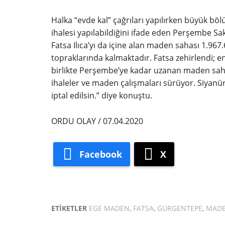
Halka “evde kal” çağrıları yapılırken büyük 
ihalesi yapılabildiğini ifade eden Perşembe S
Fatsa Ilıca’yı da içine alan maden sahası 1.967
topraklarında kalmaktadır. Fatsa zehirlendi; en
birlikte Perşembe’ye kadar uzanan maden sahas
ihaleler ve maden çalışmaları sürüyor. Siyanür 
iptal edilsin.” diye konuştu.
ORDU OLAY / 07.04.2020
Facebook
X
ETIKETLER
EGE MADEN
,
FATSA
,
GÜRGENTEPE
,
MAD