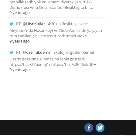
bin yıllık tarih yok edilemez" diyerek (9.9.2017)
Demokrasi Anıtı Önü, İstanbul-Beşiktaş'ta bir…
9 years ago
RT
@HisnKaifa
: 14:30 da Beşiktaş İskele
Meydanı'nda Hasankeyf ve Dicle Vadisinde yaşayan
tüm canlılar için!.. https://t.co/brmRzURoke
9 years ago
RT
@ozer_akdemir
: Ekoloji örgütleri Kemal
Özerin gözaltına alınmasına tepki gösterdi.
https://t.co/Z7uxolql1r https://t.co/s3K46okUKH
9 years ago
Search Butto