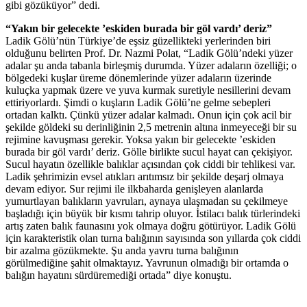
gibi gözüküyor” dedi.
“Yakın bir gelecekte ’eskiden burada bir göl vardı’ deriz”
Ladik Gölü’nün Türkiye’de eşsiz güzellikteki yerlerinden biri
olduğunu belirten Prof. Dr. Nazmi Polat, “Ladik Gölü’ndeki yüzer
adalar şu anda tabanla birleşmiş durumda. Yüzer adaların özelliği; o
bölgedeki kuşlar üreme dönemlerinde yüzer adaların üzerinde
kuluçka yapmak üzere ve yuva kurmak suretiyle nesillerini devam
ettiriyorlardı. Şimdi o kuşların Ladik Gölü’ne gelme sebepleri
ortadan kalktı. Çünkü yüzer adalar kalmadı. Onun için çok acil bir
şekilde göldeki su derinliğinin 2,5 metrenin altına inmeyeceği bir su
rejimine kavuşması gerekir. Yoksa yakın bir gelecekte ’eskiden
burada bir göl vardı’ deriz. Gölle birlikte sucul hayat can çekişiyor.
Sucul hayatın özellikle balıklar açısından çok ciddi bir tehlikesi var.
Ladik şehrimizin evsel atıkları arıtımsız bir şekilde deşarj olmaya
devam ediyor. Sur rejimi ile ilkbaharda genişleyen alanlarda
yumurtlayan balıkların yavruları, aynaya ulaşmadan su çekilmeye
başladığı için büyük bir kısmı tahrip oluyor. İstilacı balık türlerindeki
artış zaten balık faunasını yok olmaya doğru götürüyor. Ladik Gölü
için karakteristik olan turna balığının sayısında son yıllarda çok ciddi
bir azalma gözükmekte. Şu anda yavru turna balığının
görülmediğine şahit olmaktayız. Yavrunun olmadığı bir ortamda o
balığın hayatını sürdüremediği ortada” diye konuştu.