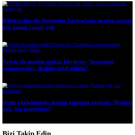
Bilirkişi Heyeti: Perşembe Yaylası’nda maden arama
için kamu yararı yok
16 Haziran 2026
Artvin’de maden tepkisi büyüyor: ‘Doğamızı
vermeyeceğiz, ihaleler iptal edilsin’
31 Mayıs 2026
Ordu yaylalarında maden talanına suçüstü: ‘Ruhsat
yok, biz taşeronuz!’
21 Mayıs 2026
Bizi Takip Edin