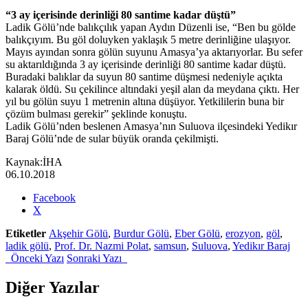
“3 ay içerisinde derinliği 80 santime kadar düştü”
Ladik Gölü’nde balıkçılık yapan Aydın Düzenli ise, “Ben bu gölde
balıkçıyım. Bu göl doluyken yaklaşık 5 metre derinliğine ulaşıyor.
Mayıs ayından sonra gölün suyunu Amasya’ya aktarıyorlar. Bu sefer
su aktarıldığında 3 ay içerisinde derinliği 80 santime kadar düştü.
Buradaki balıklar da suyun 80 santime düşmesi nedeniyle açıkta
kalarak öldü. Su çekilince altındaki yeşil alan da meydana çıktı. Her
yıl bu gölün suyu 1 metrenin altına düşüyor. Yetkililerin buna bir
çözüm bulması gerekir” şeklinde konuştu.
Ladik Gölü’nden beslenen Amasya’nın Suluova ilçesindeki Yedikır
Baraj Gölü’nde de sular büyük oranda çekilmişti.
Kaynak:İHA
06.10.2018
Share
Facebook
the
X
post
Etiketler
Akşehir Gölü
,
Burdur Gölü
,
Eber Gölü
,
erozyon
,
göl
,
"Samsun
ladik gölü
,
Prof. Dr. Nazmi Polat
,
samsun
,
Suluova
,
Yedikır Baraj
Ladik
Önceki Yazı
Sonraki Yazı
Gölü
kuruyor"
Diğer Yazılar