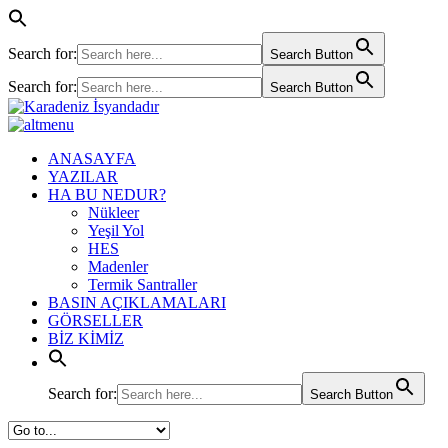
Search for:
Search Button
Search for:
Search Button
ANASAYFA
YAZILAR
HA BU NEDUR?
Nükleer
Yeşil Yol
HES
Madenler
Termik Santraller
BASIN AÇIKLAMALARI
GÖRSELLER
BİZ KİMİZ
Search for:
Search Button