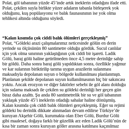
Polat, göl tabanının yüzde 45’inde artık ineklerin otladığını ifade etti.
Polat, çekilen suyla birlikte yüzer adaların tabanla birleşerek yok
olduğunu, kuş popülasyonu ve balık faunasınının ise yok olma
tehlikesi altında olduğunu söyledi.
“Kalan kısımda çok ciddi balık ölümleri gerçekleşmiş”
Polat, “Göldeki arazi çalışmalarımız neticesinde gölün en derin
yerinde su ölçüsünün 80 santimetre olduğu gördük. Sucul canlılar
için yok olma sınırının yaklaştığının çok ciddi bir işareti. Ladik
Gölü, baraj gölü haline getirilmeden önce 4,5 metre derinliğe sahip
bir göldü. Daha sonra baraj gölü yapıldıktan sonra, özellikle yağmur
ve kar sularının biriktirilip tarıma uygun arazilerin sulanması
maksadıyla depolanan suyun o bölgede kullanılması planlanmıştı.
Planlanan şekilde depolanan suyun kullanılmasının hiç bir sakıncası
yoktu. Ancak erozyon ve diğer faktörler sebebi ile göl alanı dolduğu
için sulama maksadı ile çekilen su göldeki derinliği her geçen gün
biraz daha azalttı. Şu anda 80 santimetrelik bir su ve göl tabanının
yaklaşık yüzde 45’i ineklerin otladığı sahalar haline dönüşmüş.
Kalan kısımda çok ciddi balık ölümleri gerçekleşmiş. Eğer su rejimi
göldeki bu derinlik dikkate alınmadan devam edilirse Türkiye’de
kuruyan Akşehir Gölü, kurumakta olan Eber Gölü, Burdur Gölü
gibi maalesef, doğaya farklı bir güzellik arz eden Ladik Gölü’nün de
kısa bir zaman sonra kuruyan göller arasına katılması kaçınılmaz