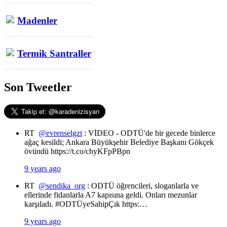
Madenler
Termik Santraller
Son Tweetler
RT
@evrenselgzt
: VİDEO - ODTÜ'de bir gecede binlerce
ağaç kesildi; Ankara Büyükşehir Belediye Başkanı Gökçek
övündü https://t.co/chyKFpPBpn
9 years ago
RT
@sendika_org
: ODTÜ öğrencileri, sloganlarla ve
ellerinde fidanlarla A7 kapısına geldi. Onları mezunlar
karşıladı. #ODTÜyeSahipÇık https:…
9 years ago