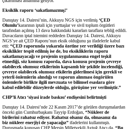
çıkarılması anlamına geliyor.
Eksiklik raporu ‘sakatlamazmış!’
Danıştay 14. Dairesi’nin, Akkuyu NGS için verilmiş
‘ÇED
Olumlu’
kararının iptali için yurttaşlar ve sivil toplum örgütleri
tarafından açılmış 13 dava hakkındaki kararları taraflara tebliğ edildi.
Davacıların iptal istemini reddeden Danıştay 14. Dairesi, Akkuyu
NGS’ye ait ÇED Raporu’nun eksik olduğunu şu ifadelerle kabul
etti:
“ÇED raporunda yukarıda özetine yer verildiği üzere bazı
eksiklikler tespit edilmiş ise de, bu eksikliklerin raporu
sakatlamayacağı ve projenin uygulanmasına engel teşkil
etmediği, söz konusu raporda, dava konusu projenin çevreye
olabilecek olumsuz etkilerinin kapsamlı bir şekilde incelendiği,
çevreye olabilecek olumsuz etkilerin giderilmesi için gerekli ve
yeterli önlemlerin alındığı ve raporun alınması öngörülen
önlemlerle birlikte ilgili mevzuata ve bilimsel esaslara göre
kabul edilebilir düzeylerde olduğu, görüşüne yer verilmiştir.”
CHP’li Atıcı ‘siyasi irade baskısı’ endişesini belirtmişti
Danıştay 14. Dairesi’nde 22 Kasım 2017’de görülen duruşmalardan
önceki gün Cumhurbaşkanı Tayyip Erdoğan,
“Nükleer de
birilerini rahatsız ediyor. Rahatsız olsanız da, olmasanız da
biz nükleer enerjiyi de yapacağız”
ifadelerini kullanmıştı.
Duruşmada konuşan CHP Mersin Milletvekili Aytuğ Atıcı da,
“Bu