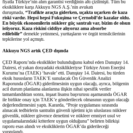
fiyatla Türkiye’nin alım garantisi verdiğinin altı çizilmişti. Tüm bu
eksikliklere karşı Akkuyu NGS A.Ş.’nin avukatı
duruşmada,
“Trafikte araçta giderken, uçakta uçarken de kaza
riski vardır. Hepsi hepsi Fukuşima ve Çernobil’de kazalar oldu.
En büyük ekonomilerin nükleer güç santralı var, bizim de olsun
istiyoruz. Kaza riskini ciddiye alıyoruz ama absorbe
edilebilir”
demekle yetinmesi, yurttaşların ve örgüt temsilcilerinin
tepkilerine yol açmıştı.
Akkuyu NGS artık ÇED dışında
ÇED Raporu’nda eksiklikler bulunduğunu kabul eden Danıştay 14.
Dairesi, el yakan dosyadaki eksiklikleriyse Türkiye Atom Enerjisi
Kurumu’na (TAEK) ‘havale’ etti. Danıştay 14. Dairesi, bu türden
eksik hususların TAEK’E sunulacak Ön Güvenlik Analizi
Raporunda (ÖGAR) giderilmesinin uygun olacağı, ayrıca, bölgenin
acil durum planlama alanlarına ilişkin nihai spesifik veriler
tamamlandıktan sonra, inşaat lisansı başvurusu aşamasında ÖGAR
ile birlikte onay için TAEK’e gönderilecek olmasının uygun olacağı
değerlendirmesini yaptı. Kararda, “Proje uygulaması sırasında
alınacak tedbirlerin santralin güvenli işletimi için uluslarası nükleer
güvenlik, nükleer güvence denetimi ve nükleer emniyet usul ve
uygulamalarındaki kriterlere uygun olduğunu” belirten bilirkişi
raporu esas alındı ve eksikliklerin ÖGAR’da giderileceği
vurgulandı.