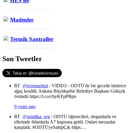
HES'ler
Madenler
Termik Santraller
Son Tweetler
RT
@evrenselgzt
: VİDEO - ODTÜ'de bir gecede binlerce
ağaç kesildi; Ankara Büyükşehir Belediye Başkanı Gökçek
övündü https://t.co/chyKFpPBpn
9 years ago
RT
@sendika_org
: ODTÜ öğrencileri, sloganlarla ve
ellerinde fidanlarla A7 kapısına geldi. Onları mezunlar
karşıladı. #ODTÜyeSahipÇık https:…