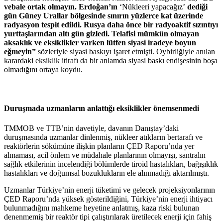
vebale ortak olmayın. Erdoğan’ın
‘Nükleeri yapacağız’
dediği
gün Güney Urallar bölgesinde sınırın yüzlerce kat üzerinde
radyasyon tespit edildi. Rusya daha önce bir radyoaktif sızıntıyı
yurttaşlarından altı gün gizledi. Telafisi mümkün olmayan
aksaklık ve eksiklikler varken lütfen siyasi iradeye boyun
eğmeyin”
sözleriyle siyasi baskıyı işaret etmişti. Oybirliğiyle anılan
karardaki eksiklik itirafı da bir anlamda siyasi baskı endişesinin boşa
olmadığını ortaya koydu.
Duruşmada uzmanların anlattığı eksiklikler önemsenmedi
TMMOB ve TTB’nin davetiyle, davanın Danıştay’daki
duruşmasında uzmanlar dinlenmiş, nükleer atıkların bertarafı ve
reaktörlerin sökümüne ilişkin planların ÇED Raporu’nda yer
almaması, acil önlem ve müdahale planlarının olmayışı, santralın
sağlık etkilerinin incelendiği bölümlerde tiroid hastalıkları, bağışıklık
hastalıkları ve doğumsal bozuklukların ele alınmadığı aktarılmıştı.
Uzmanlar Türkiye’nin enerji tüketimi ve gelecek projeksiyonlarının
ÇED Raporu’nda yüksek gösterildiğini, Türkiye’nin enerji ihtiyacı
bulunmadığını mahkeme heyetine anlatmış, kaza riski bulunan
denenmemiş bir reaktör tipi çalıştırılarak üretilecek enerji için fahiş