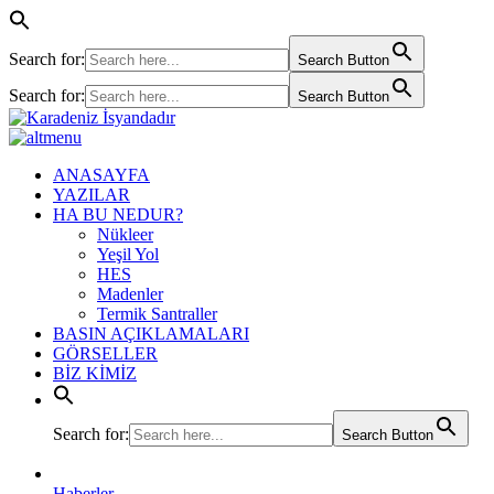
Search for:
Search Button
Search for:
Search Button
ANASAYFA
YAZILAR
HA BU NEDUR?
Nükleer
Yeşil Yol
HES
Madenler
Termik Santraller
BASIN AÇIKLAMALARI
GÖRSELLER
BİZ KİMİZ
Search for:
Search Button
Haberler