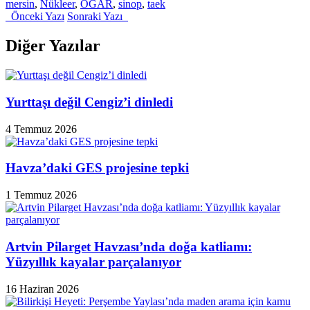
mersin
,
Nükleer
,
ÖGAR
,
sinop
,
taek
Önceki Yazı
Sonraki Yazı
Diğer Yazılar
Yurttaşı değil Cengiz’i dinledi
4 Temmuz 2026
Havza’daki GES projesine tepki
1 Temmuz 2026
Artvin Pilarget Havzası’nda doğa katliamı:
Yüzyıllık kayalar parçalanıyor
16 Haziran 2026