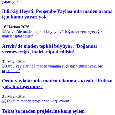
Bilirkişi Heyeti: Perşembe Yaylası’nda maden arama
için kamu yararı yok
16 Haziran 2026
Artvin’de maden tepkisi büyüyor: ‘Doğamızı
vermeyeceğiz, ihaleler iptal edilsin’
31 Mayıs 2026
Ordu yaylalarında maden talanına suçüstü: ‘Ruhsat
yok, biz taşeronuz!’
21 Mayıs 2026
Tokat’ta maden projelerine karşı eylem