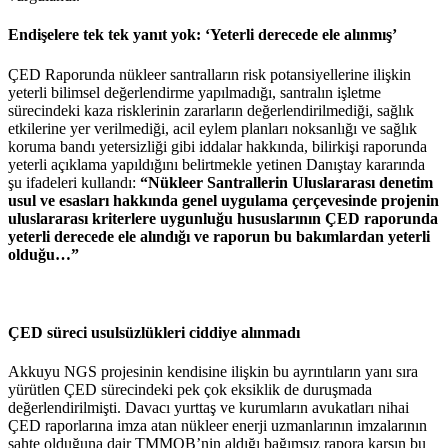
Endişelere tek tek yanıt yok: ‘Yeterli derecede ele alınmış’
ÇED Raporunda nükleer santralların risk potansiyellerine ilişkin
yeterli bilimsel değerlendirme yapılmadığı, santralın işletme
sürecindeki kaza risklerinin zararların değerlendirilmediği, sağlık
etkilerine yer verilmediği, acil eylem planları noksanlığı ve sağlık
koruma bandı yetersizliği gibi iddalar hakkında, bilirkişi raporunda
yeterli açıklama yapıldığını belirtmekle yetinen Danıştay kararında
şu ifadeleri kullandı:
“Nükleer Santrallerin Uluslararası denetim
usul ve esasları hakkında genel uygulama çerçevesinde projenin
uluslararası kriterlere uygunluğu hususlarının ÇED raporunda
yeterli derecede ele alındığı ve raporun bu bakımlardan yeterli
olduğu…”
ÇED süreci usulsüzlükleri ciddiye alınmadı
Akkuyu NGS projesinin kendisine ilişkin bu ayrıntıların yanı sıra
yürütlen ÇED sürecindeki pek çok eksiklik de duruşmada
değerlendirilmişti. Davacı yurttaş ve kurumların avukatları nihai
ÇED raporlarına imza atan nükleer enerji uzmanlarının imzalarının
sahte olduğuna dair TMMOB’nin aldığı bağımsız rapora karşın bu