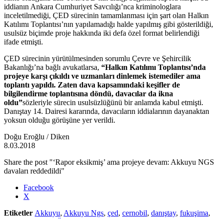
iddianın Ankara Cumhuriyet Savcılığı’nca kriminologlara
inceletilmediği, ÇED sürecinin tamamlanması için şart olan Halkın
Katılımı Toplantısı’nın yapılamadığı halde yapılmış gibi gösterildiği,
usulsüz biçimde proje hakkında iki defa özel format belirlendiği
ifade etmişti.
ÇED sürecinin yürütülmesinden sorumlu Çevre ve Şehircilik
Bakanlığı’na bağlı avukatlarsa,
“Halkın Katılımı Toplantısı’nda
projeye karşı çıkıldı ve uzmanları dinlemek istemediler ama
toplantı yapıldı. Zaten dava kapsamındaki keşifler de
bilgilendirme toplantısına döndü, davacılar da ikna
oldu”
sözleriyle sürecin usulsüzlüğünü bir anlamda kabul etmişti.
Danıştay 14. Dairesi kararında, davacıların iddialarının dayanaktan
yoksun olduğu görüşüne yer verildi.
Doğu Eroğlu / Diken
8.03.2018
Share the post "‘Rapor eksikmiş’ ama projeye devam: Akkuyu NGS
davaları reddedildi"
Facebook
X
Etiketler
Akkuyu
,
Akkuyu Ngs
,
çed
,
cernobil
,
danıştay
,
fukuşima
,