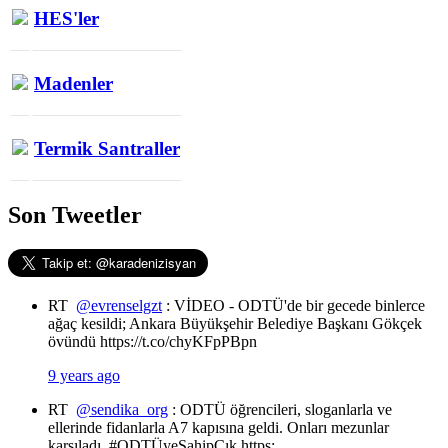
HES'ler
Madenler
Termik Santraller
Son Tweetler
RT
@evrenselgzt
: VİDEO - ODTÜ'de bir gecede binlerce
ağaç kesildi; Ankara Büyükşehir Belediye Başkanı Gökçek
övündü https://t.co/chyKFpPBpn
9 years ago
RT
@sendika_org
: ODTÜ öğrencileri, sloganlarla ve
ellerinde fidanlarla A7 kapısına geldi. Onları mezunlar
karşıladı. #ODTÜyeSahipÇık https:…