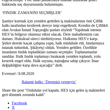
hakkında suç duyurusunda bulunmuştu.
‘FINDIK ZAMANINI SEÇMİŞLER’
Şantiye kurmak için yeniden getirilen iş makinalarının önü Çiftlik
halkı tarafından kesilerek dereye inişi engellendi. Kendisi de Çiftlikli
olan Avukat İsmail Topçuoğlu şunları söyledi “Yapılmak istenen
HES’in bölgeye olumsuz etkisi olacak. Dere mahallemizin can
damarı. Hukuksal süreci sürdürüyoruz. Halkımız HES’e karşı.
Şirket derede kaçak çalışma yaptı, halk müdahale etti. Jandarmaya
tutanak tutturduk. Şikâyetçi olduk. Yeniden geldiler. Özellikle
insanların fındık topladıkları zamanı seçmişler. Toplanamazlar
sandılar. Halk fındık toplamayı bırakarak yeniden toplandı, yolu
keserek engel oldu. Halk suyuna, toprağına sahip çıkıyor. İmar
değişikliğine karşı dava açacağız” dedi.
Evrensel / 8.08.2020
Balamir halkı: ‘Deremizi vermeyiz’
Share the post "Ordulular yol kapattı, HES için gelen iş makineleri
geri dönmek zorunda kaldı"
Facebook
X