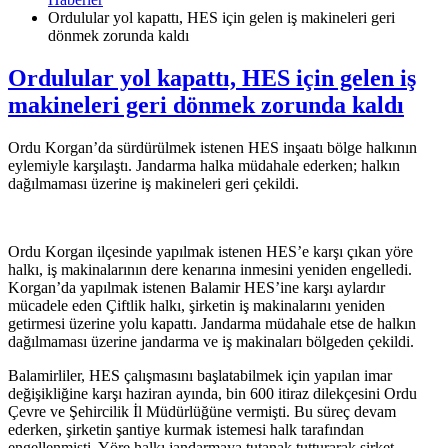
Ordulular yol kapattı, HES için gelen iş makineleri geri
dönmek zorunda kaldı
Ordulular yol kapattı, HES için gelen iş
makineleri geri dönmek zorunda kaldı
Ordu Korgan’da sürdürülmek istenen HES inşaatı bölge halkının
eylemiyle karşılaştı. Jandarma halka müdahale ederken; halkın
dağılmaması üzerine iş makineleri geri çekildi.
Ordu Korgan ilçesinde yapılmak istenen HES’e karşı çıkan yöre
halkı, iş makinalarının dere kenarına inmesini yeniden engelledi.
Korgan’da yapılmak istenen Balamir HES’ine karşı aylardır
mücadele eden Çiftlik halkı, şirketin iş makinalarını yeniden
getirmesi üzerine yolu kapattı. Jandarma müdahale etse de halkın
dağılmaması üzerine jandarma ve iş makinaları bölgeden çekildi.
Balamirliler, HES çalışmasını başlatabilmek için yapılan imar
değişikliğine karşı haziran ayında, bin 600 itiraz dilekçesini Ordu
Çevre ve Şehircilik İl Müdürlüğüne vermişti. Bu süreç devam
ederken, şirketin şantiye kurmak istemesi halk tarafından
engellenmişti. Yöre halkı jandarmaya tutanak tutturarak şirket