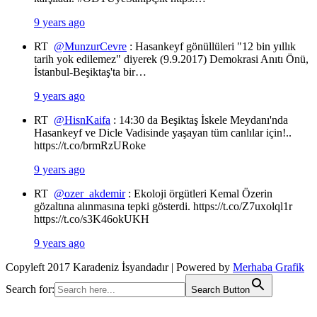
9 years ago
RT
@MunzurCevre
: Hasankeyf gönüllüleri "12 bin yıllık
tarih yok edilemez" diyerek (9.9.2017) Demokrasi Anıtı Önü,
İstanbul-Beşiktaş'ta bir…
9 years ago
RT
@HisnKaifa
: 14:30 da Beşiktaş İskele Meydanı'nda
Hasankeyf ve Dicle Vadisinde yaşayan tüm canlılar için!..
https://t.co/brmRzURoke
9 years ago
RT
@ozer_akdemir
: Ekoloji örgütleri Kemal Özerin
gözaltına alınmasına tepki gösterdi. https://t.co/Z7uxolql1r
https://t.co/s3K46okUKH
9 years ago
Copyleft 2017 Karadeniz İsyandadır | Powered by
Merhaba Grafik
Search for:
Search Button