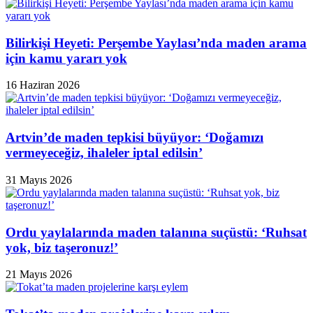
Bilirkişi Heyeti: Perşembe Yaylası’nda maden arama
için kamu yararı yok
16 Haziran 2026
Artvin’de maden tepkisi büyüyor: ‘Doğamızı
vermeyeceğiz, ihaleler iptal edilsin’
31 Mayıs 2026
Ordu yaylalarında maden talanına suçüstü: ‘Ruhsat
yok, biz taşeronuz!’
21 Mayıs 2026