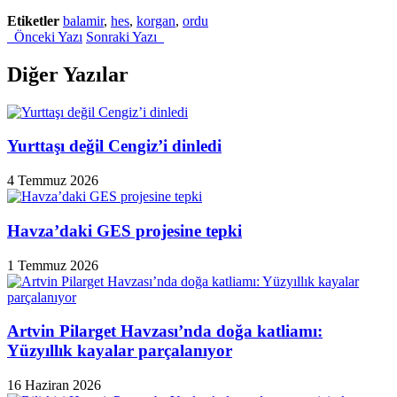
Etiketler
balamir
,
hes
,
korgan
,
ordu
Önceki Yazı
Sonraki Yazı
Diğer Yazılar
Yurttaşı değil Cengiz’i dinledi
4 Temmuz 2026
Havza’daki GES projesine tepki
1 Temmuz 2026
Artvin Pilarget Havzası’nda doğa katliamı:
Yüzyıllık kayalar parçalanıyor
16 Haziran 2026