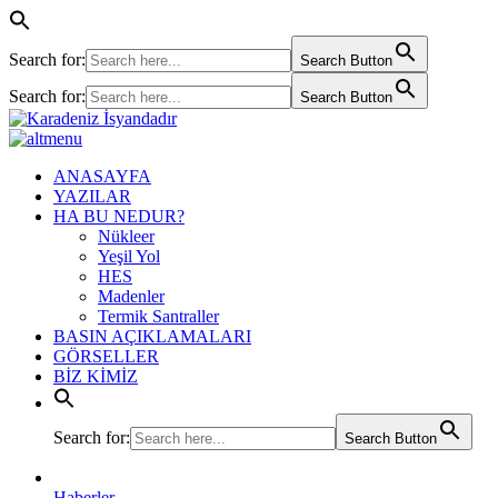
Search for:
Search Button
Search for:
Search Button
ANASAYFA
YAZILAR
HA BU NEDUR?
Nükleer
Yeşil Yol
HES
Madenler
Termik Santraller
BASIN AÇIKLAMALARI
GÖRSELLER
BİZ KİMİZ
Search for:
Search Button
Haberler