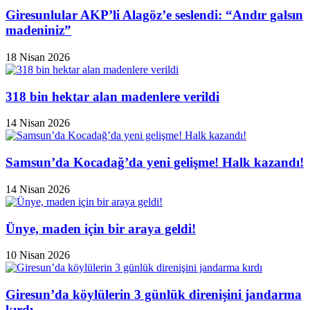
Giresunlular AKP’li Alagöz’e seslendi: “Andır galsın
madeniniz”
18 Nisan 2026
318 bin hektar alan madenlere verildi
14 Nisan 2026
Samsun’da Kocadağ’da yeni gelişme! Halk kazandı!
14 Nisan 2026
Ünye, maden için bir araya geldi!
10 Nisan 2026
Giresun’da köylülerin 3 günlük direnişini jandarma
kırdı