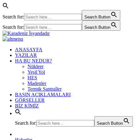
Search for:
Search Button
Search for:
Search Button
ANASAYFA
YAZILAR
HA BU NEDUR?
Nükleer
Yeşil Yol
HES
Madenler
Termik Santraller
BASIN AÇIKLAMALARI
GÖRSELLER
BİZ KİMİZ
Search for:
Search Button
Haberler