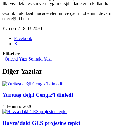
İlküvez’deki tesisin yeri uygun değil” ifadelerini kullandı.
Gönül, hukuksal mücadelelerinin ve çadır nöbetinin devam
edeceğini belirtti.
Evrensel/ 18.03.2020
Share
Facebook
the
X
post
Etiketler
"Ordu
Önceki Yazı
Sonraki Yazı
Çevre
Derneği:
“Zehirleniyoruz,
Diğer Yazılar
çöp
tesisi
ÇED’e
uygun
Yurttaşı değil Cengiz’i dinledi
değil”"
4 Temmuz 2026
Havza’daki GES projesine tepki