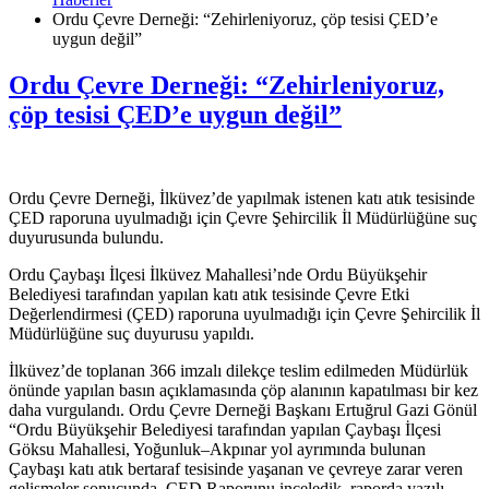
Ordu Çevre Derneği: “Zehirleniyoruz, çöp tesisi ÇED’e
uygun değil”
Ordu Çevre Derneği: “Zehirleniyoruz,
çöp tesisi ÇED’e uygun değil”
Ordu Çevre Derneği, İlküvez’de yapılmak istenen katı atık tesisinde
ÇED raporuna uyulmadığı için Çevre Şehircilik İl Müdürlüğüne suç
duyurusunda bulundu.
Ordu Çaybaşı İlçesi İlküvez Mahallesi’nde Ordu Büyükşehir
Belediyesi tarafından yapılan katı atık tesisinde Çevre Etki
Değerlendirmesi (ÇED) raporuna uyulmadığı için Çevre Şehircilik İl
Müdürlüğüne suç duyurusu yapıldı.
İlküvez’de toplanan 366 imzalı dilekçe teslim edilmeden Müdürlük
önünde yapılan basın açıklamasında çöp alanının kapatılması bir kez
daha vurgulandı. Ordu Çevre Derneği Başkanı Ertuğrul Gazi Gönül
“Ordu Büyükşehir Belediyesi tarafından yapılan Çaybaşı İlçesi
Göksu Mahallesi, Yoğunluk–Akpınar yol ayrımında bulunan
Çaybaşı katı atık bertaraf tesisinde yaşanan ve çevreye zarar veren
gelişmeler sonucunda, ÇED Raporunu inceledik, raporda yazılı