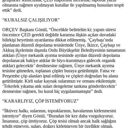
olmasına rağmen uyulmayan kurallar ile yapılmamış hususları tespit
ettik” dedi.
“KURALSIZ ÇALIŞILIYOR”
ORÇEV Başkanı Gönül, “Öncelikle belirtelim ki; yapım süresi
öncesince ÇED gerekli değildir kararına ilişkin açılan davadaki
bilirkişi heyetinin uyarılarına dikkat edilmemiş. ‘Çaybaşı’ında
planlanan düzenli depolama tesislerinde Ünye, İkizce, Çaybaşı ve
Akkuş ilçelerinin dışında Ordu Büyükşehir Belediyesinin tamamının
atıkları (Ünye mekanik ayırma tesisinde ayrılan düzenli depolama
depolanacak bakiye atıklar ile biyo-kurutmaya gidecek organik
atıklar) gelecektir’ denilmesine rağmen, Ünye mekanik ayırma
tesisine gitmeden, toplanan çöpler buraya getirilmiştir. Fatsa ve
Perşembe çöp alanları iptal edilmiş ve çöpleri doğrudan bu alana
getirilmiştir. Kirli sular kaynak sularımızı ve ormanı etkilemiştir.
‘Tekerlek yıkama atık suları dengeleme tankına gönderilecektir’
denmesine rağmen, bu kural hiç uygulanmamıştır” dedi.
“KARARLIYIZ, ÇÖP İSTEMİYORUZ”
“İlküvez halkı, sularının, topraklarının, havalarının kirlenmesini
istemiyor” diyen Gönül, “Buradan bir kez daha vurguluyoruz.
İnsanınız, çöp üretiyoruz. Çöp tesisi olmalı ancak halk sağlığını
tehdit etmeyen, suları, doğayı kirletmeyen bir özellikte olmalı.