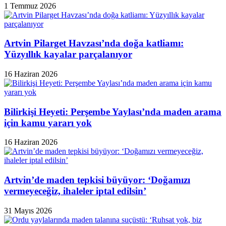
1 Temmuz 2026
Artvin Pilarget Havzası’nda doğa katliamı:
Yüzyıllık kayalar parçalanıyor
16 Haziran 2026
Bilirkişi Heyeti: Perşembe Yaylası’nda maden arama
için kamu yararı yok
16 Haziran 2026
Artvin’de maden tepkisi büyüyor: ‘Doğamızı
vermeyeceğiz, ihaleler iptal edilsin’
31 Mayıs 2026