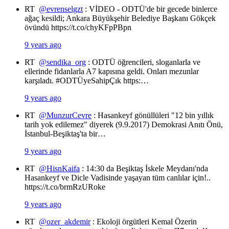
RT
@evrenselgzt
: VİDEO - ODTÜ'de bir gecede binlerce
ağaç kesildi; Ankara Büyükşehir Belediye Başkanı Gökçek
övündü https://t.co/chyKFpPBpn
9 years ago
RT
@sendika_org
: ODTÜ öğrencileri, sloganlarla ve
ellerinde fidanlarla A7 kapısına geldi. Onları mezunlar
karşıladı. #ODTÜyeSahipÇık https:…
9 years ago
RT
@MunzurCevre
: Hasankeyf gönüllüleri "12 bin yıllık
tarih yok edilemez" diyerek (9.9.2017) Demokrasi Anıtı Önü,
İstanbul-Beşiktaş'ta bir…
9 years ago
RT
@HisnKaifa
: 14:30 da Beşiktaş İskele Meydanı'nda
Hasankeyf ve Dicle Vadisinde yaşayan tüm canlılar için!..
https://t.co/brmRzURoke
9 years ago
RT
@ozer_akdemir
: Ekoloji örgütleri Kemal Özerin