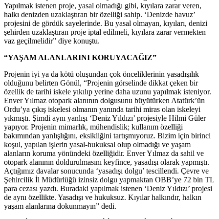
Yapılmak istenen proje, yasal olmadığı gibi, kıyılara zarar veren,
halkı denizden uzaklaştıran bir özelliği sahip. ‘Denizde havuz’
projesini de gördük sayelerinde. Bu yasal olmayan, kıyıları, denizi
şehirden uzaklaştıran proje iptal edilmeli, kıyılara zarar vermekten
vaz geçilmelidir” diye konuştu.
“YAŞAM ALANLARINI KORUYACAĞIZ”
Projenin iyi ya da kötü oluşundan çok önceliklerinin yasadışılık
olduğunu belirten Gönül, “Projenin görselinde dikkat çeken bir
özellik de tarihi iskele yıkılıp yerine daha uzunu yapılmak isteniyor.
Enver Yılmaz otopark alanının dolgusunu büyütürken Atatürk’ün
Ordu’ya çıkış iskelesi olmanın yanında tarihi miras olan iskeleyi
yıkmıştı. Şimdi aynı yanlışı ‘Deniz Yıldızı’ projesiyle Hilmi Güler
yapıyor. Projenin mimarlık, mühendislik; kullanım özelliği
bakımından yanlışlığını, eksikliğini tartışmıyoruz. Bizim için birinci
koşul, yapılan işlerin yasal-hukuksal olup olmadığı ve yaşam
alanların koruma yönündeki özelliğidir. Enver Yılmaz da sahil ve
otopark alanının doldurulmasını keyfince, yasadışı olarak yapmıştı.
Açtığımız davalar sonucunda ‘yasadışı dolgu’ tescillendi. Çevre ve
Şehircilik İl Müdürlüğü izinsiz dolgu yapmaktan OBB’ye 72 bin TL
para cezası yazdı. Buradaki yapılmak istenen ‘Deniz Yıldızı’ projesi
de aynı özellikte. Yasadışı ve hukuksuz. Kıyılar halkındır, halkın
yaşam alanlarına dokunmayın” dedi.