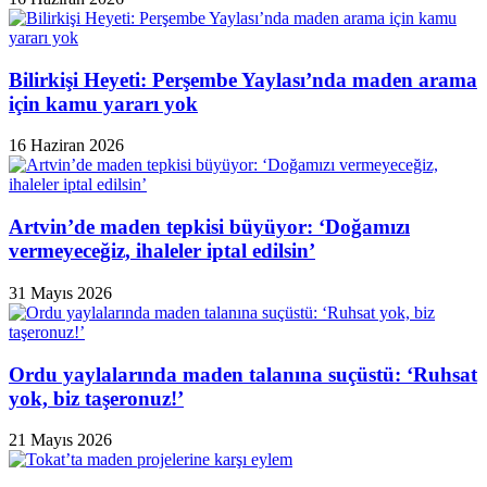
Bilirkişi Heyeti: Perşembe Yaylası’nda maden arama
için kamu yararı yok
16 Haziran 2026
Artvin’de maden tepkisi büyüyor: ‘Doğamızı
vermeyeceğiz, ihaleler iptal edilsin’
31 Mayıs 2026
Ordu yaylalarında maden talanına suçüstü: ‘Ruhsat
yok, biz taşeronuz!’
21 Mayıs 2026