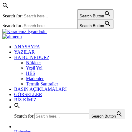
Search for:
Search Button
Search for:
Search Button
ANASAYFA
YAZILAR
HA BU NEDUR?
Nükleer
Yeşil Yol
HES
Madenler
Termik Santraller
BASIN AÇIKLAMALARI
GÖRSELLER
BİZ KİMİZ
Search for:
Search Button
Haberler