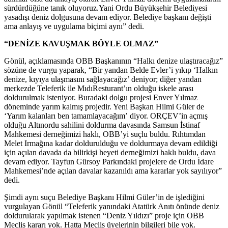
sürdürdüğüne tanık oluyoruz.Yani Ordu Büyükşehir Belediyesi
yasadışı deniz dolgusuna devam ediyor. Belediye başkanı değişti
ama anlayış ve uygulama biçimi aynı” dedi.
“DENİZE KAVUŞMAK BÖYLE OLMAZ”
Gönül, açıklamasında OBB Başkanının “Halkı denize ulaştıracağız”
sözüne de vurgu yaparak, “Bir yandan Belde Evler’i yıkıp ‘Halkın
denize, kıyıya ulaşmasını sağlayacağız’ deniyor; diğer yandan
merkezde Teleferik ile MıdıResturant’ın olduğu iskele arası
doldurulmak isteniyor. Buradaki dolgu projesi Enver Yılmaz
döneminde yarım kalmış projedir. Yeni Başkan Hilmi Güler de
‘Yarım kalanları ben tamamlayacağım’ diyor. ORÇEV’in açmış
olduğu Altınordu sahilini doldurma davasında Samsun İstinaf
Mahkemesi derneğimizi haklı, OBB’yi suçlu buldu. Rıhtımdan
Melet Irmağına kadar doldurulduğu ve doldurmaya devam edildiği
için açılan davada da bilirkişi heyeti derneğimizi haklı buldu, dava
devam ediyor. Tayfun Gürsoy Parkındaki projelere de Ordu İdare
Mahkemesi’nde açılan davalar kazanıldı ama kararlar yok sayılıyor”
dedi.
Şimdi aynı suçu Belediye Başkanı Hilmi Güler’in de işlediğini
vurgulayan Gönül “Teleferik yanındaki Atatürk Anıtı önünde deniz
doldurularak yapılmak istenen “Deniz Yıldızı” proje için OBB
Meclis kararı yok. Hatta Meclis üyelerinin bilgileri bile yok.