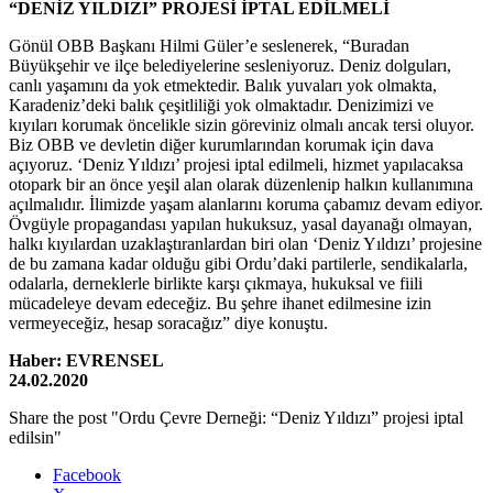
“DENİZ YILDIZI” PROJESİ İPTAL EDİLMELİ
Gönül OBB Başkanı Hilmi Güler’e seslenerek, “Buradan
Büyükşehir ve ilçe belediyelerine sesleniyoruz. Deniz dolguları,
canlı yaşamını da yok etmektedir. Balık yuvaları yok olmakta,
Karadeniz’deki balık çeşitliliği yok olmaktadır. Denizimizi ve
kıyıları korumak öncelikle sizin göreviniz olmalı ancak tersi oluyor.
Biz OBB ve devletin diğer kurumlarından korumak için dava
açıyoruz. ‘Deniz Yıldızı’ projesi iptal edilmeli, hizmet yapılacaksa
otopark bir an önce yeşil alan olarak düzenlenip halkın kullanımına
açılmalıdır. İlimizde yaşam alanlarını koruma çabamız devam ediyor.
Övgüyle propagandası yapılan hukuksuz, yasal dayanağı olmayan,
halkı kıyılardan uzaklaştıranlardan biri olan ‘Deniz Yıldızı’ projesine
de bu zamana kadar olduğu gibi Ordu’daki partilerle, sendikalarla,
odalarla, derneklerle birlikte karşı çıkmaya, hukuksal ve fiili
mücadeleye devam edeceğiz. Bu şehre ihanet edilmesine izin
vermeyeceğiz, hesap soracağız” diye konuştu.
Haber: EVRENSEL
24.02.2020
Share the post "Ordu Çevre Derneği: “Deniz Yıldızı” projesi iptal
edilsin"
Facebook