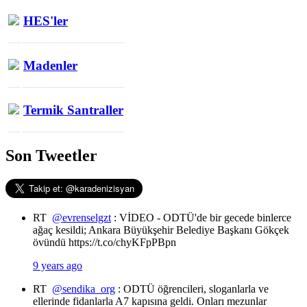
HES'ler
Madenler
Termik Santraller
Son Tweetler
RT
@evrenselgzt
: VİDEO - ODTÜ'de bir gecede binlerce
ağaç kesildi; Ankara Büyükşehir Belediye Başkanı Gökçek
övündü https://t.co/chyKFpPBpn
9 years ago
RT
@sendika_org
: ODTÜ öğrencileri, sloganlarla ve
ellerinde fidanlarla A7 kapısına geldi. Onları mezunlar