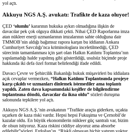
yol açtı.
Akkuyu NGS A.Ş. avukatı: Trafikte de kaza oluyor!
ÇED
‘olumlu’
kararının hukuka aykırı olmadığına ilişkin de
davacılar pek çok olguya dikkati çekti. Nihai ÇED Raporlarına imza
atan nükleer enerji uzmanlarının imzalarının sahte olduğuna dair
TMMOB’nin aldığı bağımsız rapora karşın bu iddianın Ankara
Cumhuriyet Savcılığı’nca kriminologlara inceletilmediği, ÇED
sürecinin tamamlanması için şart olan Halkın Katılımı Toplantısı’nın
yapılamadığı halde yapılmış gibi gösterildiği, usulsüz biçimde proje
hakkında iki defa özel format belirlendiği ifade edildi.
Davacı Çevre ve Şehircilik Bakanlığı hukuk müşavirleri bu iddialara
açık cevaplar vermezken,
“Halkın Katılımı Toplantısında projeye
karşı çıkıldı ve uzmanları dinlemek istemediler ama toplantı
yapıldı. Zaten dava kapsamındaki keşifler de bilgilendirme
toplantısına döndü, davacılar da ikna oldu”
sözleri duruşma
salonunda tepkilere yol açtı.
Akkuyu NGS A.Ş.’nin avukatının “Trafikte araçta giderken, uçakta
uçarken de kaza riski vardır. Hepsi hepsi Fukuşima ve Çernobil’de
kazalar oldu. En büyük ekonomilerin nükleer güç santralı var, bizim
de olsun istiyoruz. Kaza riskini ciddiye alıyoruz ama absorbe
edilebilir”sözleri, Erdoğan’ın, “Riskli olmayan hiçbir yatırım yoktur,