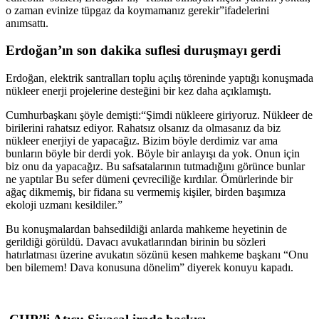
o zaman evinize tüpgaz da koymamanız gerekir”ifadelerini
anımsattı.
Erdoğan’ın son dakika suflesi duruşmayı gerdi
Erdoğan, elektrik santralları toplu açılış töreninde yaptığı konuşmada
nükleer enerji projelerine desteğini bir kez daha açıklamıştı.
Cumhurbaşkanı şöyle demişti:“Şimdi nükleere giriyoruz. Nükleer de
birilerini rahatsız ediyor. Rahatsız olsanız da olmasanız da biz
nükleer enerjiyi de yapacağız. Bizim böyle derdimiz var ama
bunların böyle bir derdi yok. Böyle bir anlayışı da yok. Onun için
biz onu da yapacağız. Bu safsatalarının tutmadığını görünce bunlar
ne yaptılar Bu sefer dümeni çevreciliğe kırdılar. Ömürlerinde bir
ağaç dikmemiş, bir fidana su vermemiş kişiler, birden başımıza
ekoloji uzmanı kesildiler.”
Bu konuşmalardan bahsedildiği anlarda mahkeme heyetinin de
gerildiği görüldü. Davacı avukatlarından birinin bu sözleri
hatırlatması üzerine avukatın sözünü kesen mahkeme başkanı “Onu
ben bilemem! Dava konusuna dönelim” diyerek konuyu kapadı.