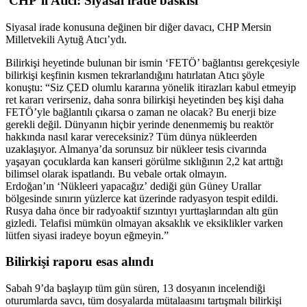
CHP’li Atıcı: Siyasal irade baskısı
Siyasal irade konusuna değinen bir diğer davacı, CHP Mersin
Milletvekili Aytuğ Atıcı’ydı.
Bilirkişi heyetinde bulunan bir ismin ‘FETÖ’ bağlantısı gerekçesiyle
bilirkişi keşfinin kısmen tekrarlandığını hatırlatan Atıcı şöyle
konuştu: “Siz ÇED olumlu kararına yönelik itirazları kabul etmeyip
ret kararı verirseniz, daha sonra bilirkişi heyetinden beş kişi daha
FETÖ’yle bağlantılı çıkarsa o zaman ne olacak? Bu enerji bize
gerekli değil. Dünyanın hiçbir yerinde denenmemiş bu reaktör
hakkında nasıl karar vereceksiniz? Tüm dünya nükleerden
uzaklaşıyor. Almanya’da sorunsuz bir nükleer tesis civarında
yaşayan çocuklarda kan kanseri görülme sıklığının 2,2 kat arttığı
bilimsel olarak ispatlandı. Bu vebale ortak olmayın.
Erdoğan’ın ‘Nükleeri yapacağız’ dediği gün Güney Urallar
bölgesinde sınırın yüzlerce kat üzerinde radyasyon tespit edildi.
Rusya daha önce bir radyoaktif sızıntıyı yurttaşlarından altı gün
gizledi. Telafisi mümkün olmayan aksaklık ve eksiklikler varken
lütfen siyasi iradeye boyun eğmeyin.”
Bilirkişi raporu esas alındı
Sabah 9’da başlayıp tüm gün süren, 13 dosyanın incelendiği
oturumlarda savcı, tüm dosyalarda mütalaasını tartışmalı bilirkişi