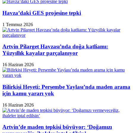
Havza’daki GES projesine tepki
1 Temmuz 2026
Artvin Pilarget Havzası’nda doğa katliamı:
Yüzyıllık kayalar parçalanıyor
16 Haziran 2026
Bilirkişi Heyeti: Perşembe Yaylası’nda maden arama
için kamu yararı yok
16 Haziran 2026
Artvin’de maden tepkisi büyüyor: ‘Doğamızı