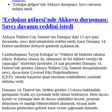
‘Erdoğan gölgesi’nde Akkuyu duruşması: Savcı davanın
reddini istedi
‘Erdoğan gölgesi’nde Akkuyu duruşması:
Savcı davanın reddini istedi
Akkuyu Nükleer Güç Santralı’nın Danıştay’daki 13 ayrı iptal
davasında, savcı iptal taleplerinin reddini istedi, karar Danıştay 14.
Dairesi tarafından ilerleyen günlerde açıklanacak.
Cumhurbaşkanı Tayyip Erdoğan’ın “Nükleer de birilerini rahatsız
ediyor. Rahatsız olsanız da, olmasanız da biz nükleer enerjiyi de
yapacağız” sözlerinin üzerinden 24 saat geçmeden Danıştay 14.
Dairesi’nde görülen Akkuyu Nükleer Güç Santralı duruşmalarında
savcı, davacıların Çevresel Etki Değerlendirmesi
(ÇED) ‘olumlu’kararının iptali isteminin reddedilmesi yönünde
mütalaa verdi.
Danıştay 14. Dairesi’nin, birlikte görülen 13 dosya hakkındaki
görüşünün Aralık ayı içerisinde belli olması bekleniyor. Hem davacı
kurum ve yurttaşlar hem de davacı müdafileri heyete, projenin
detaylarını ve taşıdığı bilinmezlikleri aktararak, siyasal irade
baskısını görmezden gelerek karar verme çağrısında bulundu.