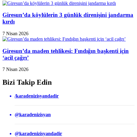
Giresun’da köylülerin 3 günlük direnişini jandarma
kırdı
7 Nisan 2026
Giresun’da maden tehlikesi: Fındığın başkenti için
‘acil çağrı’
7 Nisan 2026
Bizi Takip Edin
/karadenizisyandadir
@karadenizisyan
@karadenizisyandadir