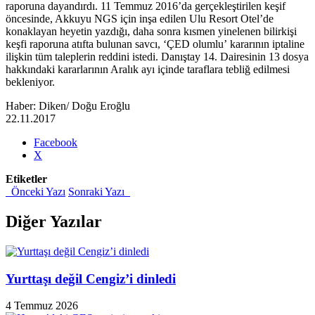
raporuna dayandırdı. 11 Temmuz 2016’da gerçekleştirilen keşif
öncesinde, Akkuyu NGS için inşa edilen Ulu Resort Otel’de
konaklayan heyetin yazdığı, daha sonra kısmen yinelenen bilirkişi
keşfi raporuna atıfta bulunan savcı, ‘ÇED olumlu’ kararının iptaline
ilişkin tüm taleplerin reddini istedi. Danıştay 14. Dairesinin 13 dosya
hakkındaki kararlarının Aralık ayı içinde taraflara tebliğ edilmesi
bekleniyor.
Haber: Diken/ Doğu Eroğlu
22.11.2017
Share
Facebook
the
X
post
Etiketler
"‘Erdoğan
Önceki Yazı
Sonraki Yazı
gölgesi’nde
Akkuyu
duruşması:
Diğer Yazılar
Savcı
davanın
reddini
istedi"
Yurttaşı değil Cengiz’i dinledi
4 Temmuz 2026