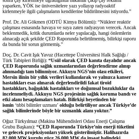
sonra çay kirlenmeye uğradığında bakanlar çıkıp çay reklamı
yaparken, YÖK ise üniversitelere yazı yollayıp radyoaktif
kirlenmeyle ilgili çalışmaların kendilerine bildirilmesini istiyordu.”
Prof. Dr. Ali Gökmen (ODTÜ Kimya Bölümü): “Nükleer reaktör
çalışması esnasında havaya ve suya zaten radyasyon verecek. Ancak
beklenmedik, kritik durumlarda neler yapılacağı, hangi önlemlerin
alınacağı açık şekilde ÇED Raporunda belirtilmemiş, bilirkişi raporu
da bunda bir sorun görmemiş.”
Doç. Dr. Cavit Işık Yavuz (Hacettepe Üniversitesi Halk Sağlığı /
Türk Tabipleri Birliği):
“Usül olarak ÇED kanıta dayalıdır ancak
ÇED Raporunda sağlık uzmanlarından değerlendirme alınıp
alınmadığı tam bilinmiyor. Akkuyu NGS’nin olası etkileri,
Mersin ilinin bir yıllık verileri kullanılarak ve yalnızca kanser
hastalıkları esas alınarak değerlendirildi fakat tiroid
hastalıkları, bağışıklık hastalıkları ve doğumsal bozukluklar da
incelenmeliydi. Akkuyu NGS projesinin sağlık koruma bandı ve
etki alanı hesaplamaları hatalı. Bilirkişi heyetinden bir
ismin
‘tıbbi bilimler uzmanı’
olduğu belirtiliyor ancak Türkiye’de
sağlık bilimlerinde böyle bir uzmanlık alanı yoktur.”
Oğuz Türkyılmaz (Makina Mühendisleri Odası Enerji Çalışma
Grubu Başkanı):
“ÇED Raporunda Türkiye’nin enerji tüketimi
ve gelecek projeksiyonları yüksek gösterilmiştir. Halihazırda
82.000 MW kurulu güce 26.000 MW da inşaat halindeki