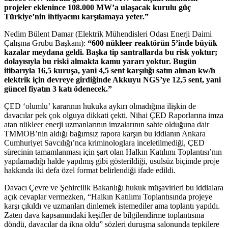
projeler eklenince 108.000 MW’a ulaşacak kurulu güç
Türkiye’nin ihtiyacını karşılamaya yeter.”
Nedim Bülent Damar (Elektrik Mühendisleri Odası Enerji Daimi
Çalışma Grubu Başkanı):
“600 nükleer reaktörün 5’inde büyük
kazalar meydana geldi. Başka tip santrallarda bu risk yoktur;
dolayısıyla bu riski almakta kamu yararı yoktur. Bugün
itibarıyla 16,5 kuruşa, yani 4,5 sent karşılığı satın alınan kw/h
elektrik için devreye girdiğinde Akkuyu NGS’ye 12,5 sent, yani
güncel fiyatın 3 katı ödenecek.”
ÇED ‘olumlu’ kararının hukuka aykırı olmadığına ilişkin de
davacılar pek çok olguya dikkati çekti. Nihai ÇED Raporlarına imza
atan nükleer enerji uzmanlarının imzalarının sahte olduğuna dair
TMMOB’nin aldığı bağımsız rapora karşın bu iddianın Ankara
Cumhuriyet Savcılığı’nca kriminologlara inceletilmediği, ÇED
sürecinin tamamlanması için şart olan Halkın Katılımı Toplantısı’nın
yapılamadığı halde yapılmış gibi gösterildiği, usulsüz biçimde proje
hakkında iki defa özel format belirlendiği ifade edildi.
Davacı Çevre ve Şehircilik Bakanlığı hukuk müşavirleri bu iddialara
açık cevaplar vermezken, “Halkın Katılımı Toplantısında projeye
karşı çıkıldı ve uzmanları dinlemek istemediler ama toplantı yapıldı.
Zaten dava kapsamındaki keşifler de bilgilendirme toplantısına
döndü, davacılar da ikna oldu” sözleri duruşma salonunda tepkilere