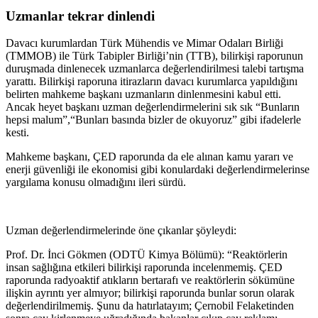
Uzmanlar tekrar dinlendi
Davacı kurumlardan Türk Mühendis ve Mimar Odaları Birliği
(TMMOB) ile Türk Tabipler Birliği’nin (TTB), bilirkişi raporunun
duruşmada dinlenecek uzmanlarca değerlendirilmesi talebi tartışma
yarattı. Bilirkişi raporuna itirazların davacı kurumlarca yapıldığını
belirten mahkeme başkanı uzmanların dinlenmesini kabul etti.
Ancak heyet başkanı uzman değerlendirmelerini sık sık “Bunların
hepsi malum”,“Bunları basında bizler de okuyoruz” gibi ifadelerle
kesti.
Mahkeme başkanı, ÇED raporunda da ele alınan kamu yararı ve
enerji güvenliği ile ekonomisi gibi konulardaki değerlendirmelerinse
yargılama konusu olmadığını ileri sürdü.
Uzman değerlendirmelerinde öne çıkanlar şöyleydi:
Prof. Dr. İnci Gökmen (ODTÜ Kimya Bölümü): “Reaktörlerin
insan sağlığına etkileri bilirkişi raporunda incelenmemiş. ÇED
raporunda radyoaktif atıkların bertarafı ve reaktörlerin sökümüne
ilişkin ayrıntı yer almıyor; bilirkişi raporunda bunlar sorun olarak
değerlendirilmemiş. Şunu da hatırlatayım; Çernobil Felaketinden