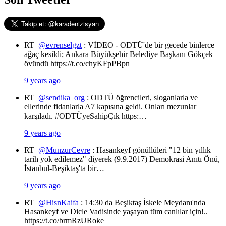
RT
@evrenselgzt
: VİDEO - ODTÜ'de bir gecede binlerce
ağaç kesildi; Ankara Büyükşehir Belediye Başkanı Gökçek
övündü https://t.co/chyKFpPBpn
9 years ago
RT
@sendika_org
: ODTÜ öğrencileri, sloganlarla ve
ellerinde fidanlarla A7 kapısına geldi. Onları mezunlar
karşıladı. #ODTÜyeSahipÇık https:…
9 years ago
RT
@MunzurCevre
: Hasankeyf gönüllüleri "12 bin yıllık
tarih yok edilemez" diyerek (9.9.2017) Demokrasi Anıtı Önü,
İstanbul-Beşiktaş'ta bir…
9 years ago
RT
@HisnKaifa
: 14:30 da Beşiktaş İskele Meydanı'nda
Hasankeyf ve Dicle Vadisinde yaşayan tüm canlılar için!..
https://t.co/brmRzURoke