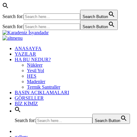
Search for:
Search Button
Search for:
Search Button
ANASAYFA
YAZILAR
HA BU NEDUR?
Nükleer
Yeşil Yol
HES
Madenler
Termik Santraller
BASIN AÇIKLAMALARI
GÖRSELLER
BİZ KİMİZ
Search for:
Search Button
gallery