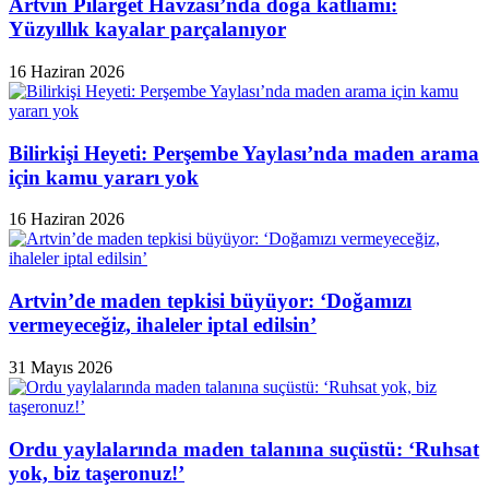
Artvin Pilarget Havzası’nda doğa katliamı:
Yüzyıllık kayalar parçalanıyor
16 Haziran 2026
Bilirkişi Heyeti: Perşembe Yaylası’nda maden arama
için kamu yararı yok
16 Haziran 2026
Artvin’de maden tepkisi büyüyor: ‘Doğamızı
vermeyeceğiz, ihaleler iptal edilsin’
31 Mayıs 2026
Ordu yaylalarında maden talanına suçüstü: ‘Ruhsat
yok, biz taşeronuz!’