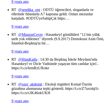
9 years ago
RT
@sendika_org
: ODTÜ öğrencileri, sloganlarla ve
ellerinde fidanlarla A7 kapısına geldi. Onları mezunlar
karşıladı. #ODTÜyeSahipÇık https:…
9 years ago
RT
@MunzurCevre
: Hasankeyf gönüllüleri "12 bin yıllık
tarih yok edilemez" diyerek (9.9.2017) Demokrasi Anıtı Önü,
İstanbul-Beşiktaş'ta bir…
9 years ago
RT
@HisnKaifa
: 14:30 da Beşiktaş İskele Meydanı'nda
Hasankeyf ve Dicle Vadisinde yaşayan tüm canlılar için!..
https://t.co/brmRzURoke
9 years ago
RT
@ozer_akdemir
: Ekoloji örgütleri Kemal Özerin
gözaltına alınmasına tepki gösterdi. https://t.co/Z7uxolql1r
https://t.co/s3K46okUKH
9 years ago