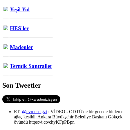
Yeşil Yol
HES'ler
Madenler
Termik Santraller
Son Tweetler
RT
@evrenselgzt
: VİDEO - ODTÜ'de bir gecede binlerce
ağaç kesildi; Ankara Büyükşehir Belediye Başkanı Gökçek
övündü https://t.co/chyKFpPBpn