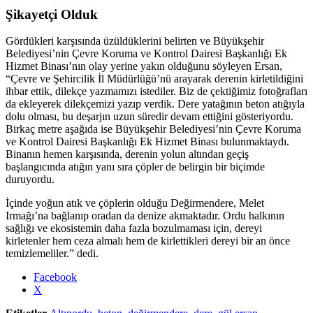
Şikayetçi Olduk
Gördükleri karşısında üzüldüklerini belirten ve Büyükşehir
Belediyesi’nin Çevre Koruma ve Kontrol Dairesi Başkanlığı Ek
Hizmet Binası’nın olay yerine yakın olduğunu söyleyen Ersan,
“Çevre ve Şehircilik İl Müdürlüğü’nü arayarak derenin kirletildiğini
ihbar ettik, dilekçe yazmamızı istediler. Biz de çektiğimiz fotoğrafları
da ekleyerek dilekçemizi yazıp verdik. Dere yatağının beton atığıyla
dolu olması, bu deşarjın uzun süredir devam ettiğini gösteriyordu.
Birkaç metre aşağıda ise Büyükşehir Belediyesi’nin Çevre Koruma
ve Kontrol Dairesi Başkanlığı Ek Hizmet Binası bulunmaktaydı.
Binanın hemen karşısında, derenin yolun altından geçiş
başlangıcında atığın yanı sıra çöpler de belirgin bir biçimde
duruyordu.
İçinde yoğun atık ve çöplerin olduğu Değirmendere, Melet
Irmağı’na bağlanıp oradan da denize akmaktadır. Ordu halkının
sağlığı ve ekosistemin daha fazla bozulmaması için, dereyi
kirletenler hem ceza almalı hem de kirlettikleri dereyi bir an önce
temizlemeliler.” dedi.
Share
Facebook
the
X
post