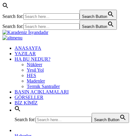
Search for:
Search Button
Search for:
Search Button
ANASAYFA
YAZILAR
HA BU NEDUR?
Nükleer
Yeşil Yol
HES
Madenler
Termik Santraller
BASIN AÇIKLAMALARI
GÖRSELLER
BİZ KİMİZ
Search for:
Search Button
Haberler