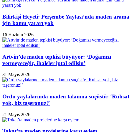
Bilirkişi Heyeti: Perşembe Yaylası’nda maden arama
için kamu yararı yok
16 Haziran 2026
Artvin’de maden tepkisi büyüyor: ‘Doğamızı
vermeyeceğiz, ihaleler iptal edilsin’
31 Mayıs 2026
Ordu yaylalarında maden talanına suçüstü: ‘Ruhsat
yok, biz taşeronuz!’
21 Mayıs 2026
Tokat’ta maden projelerine karşı eylem