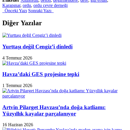
Etiketler
Altınordu
,
beton
,
değirmendere
,
dere
,
gül ersan
,
"Dereye
Karapınar
,
ordu
,
ordu çevre derneği
atık
Önceki Yazı
Sonraki Yazı
bırakan
beton
santrali
Diğer Yazılar
şikayet
edildi"
Yurttaşı değil Cengiz’i dinledi
4 Temmuz 2026
Havza’daki GES projesine tepki
1 Temmuz 2026
Artvin Pilarget Havzası’nda doğa katliamı:
Yüzyıllık kayalar parçalanıyor
16 Haziran 2026