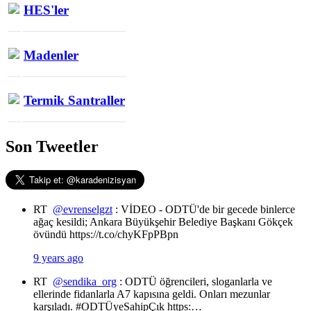
HES'ler
Madenler
Termik Santraller
Son Tweetler
RT
@evrenselgzt
: VİDEO - ODTÜ'de bir gecede binlerce
ağaç kesildi; Ankara Büyükşehir Belediye Başkanı Gökçek
övündü https://t.co/chyKFpPBpn
9 years ago
RT
@sendika_org
: ODTÜ öğrencileri, sloganlarla ve
ellerinde fidanlarla A7 kapısına geldi. Onları mezunlar
karşıladı. #ODTÜyeSahipÇık https:…