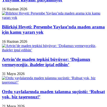
16 Haziran 2026
Bilirkişi Heyeti: Perşembe Yaylası’nda maden arama
için kamu yararı yok
16 Haziran 2026
Artvin’de maden tepkisi büyüyor: ‘Doğamızı
vermeyeceğiz, ihaleler iptal edilsin’
31 Mayıs 2026
Ordu yaylalarında maden talanına suçüstü: ‘Ruhsat
yok, biz taşeronuz!’
21 Mayıs 2026