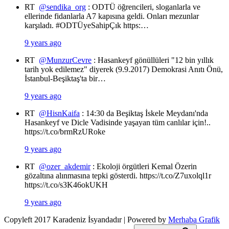
RT
@sendika_org
: ODTÜ öğrencileri, sloganlarla ve
ellerinde fidanlarla A7 kapısına geldi. Onları mezunlar
karşıladı. #ODTÜyeSahipÇık https:…
9 years ago
RT
@MunzurCevre
: Hasankeyf gönüllüleri "12 bin yıllık
tarih yok edilemez" diyerek (9.9.2017) Demokrasi Anıtı Önü,
İstanbul-Beşiktaş'ta bir…
9 years ago
RT
@HisnKaifa
: 14:30 da Beşiktaş İskele Meydanı'nda
Hasankeyf ve Dicle Vadisinde yaşayan tüm canlılar için!..
https://t.co/brmRzURoke
9 years ago
RT
@ozer_akdemir
: Ekoloji örgütleri Kemal Özerin
gözaltına alınmasına tepki gösterdi. https://t.co/Z7uxolql1r
https://t.co/s3K46okUKH
9 years ago
Copyleft 2017 Karadeniz İsyandadır | Powered by
Merhaba Grafik