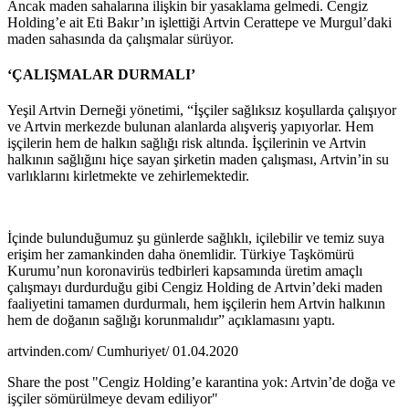
Ancak maden sahalarına ilişkin bir yasaklama gelmedi. Cengiz
Holding’e ait Eti Bakır’ın işlettiği Artvin Cerattepe ve Murgul’daki
maden sahasında da çalışmalar sürüyor.
‘ÇALIŞMALAR DURMALI’
Yeşil Artvin Derneği yönetimi, “İşçiler sağlıksız koşullarda çalışıyor
ve Artvin merkezde bulunan alanlarda alışveriş yapıyorlar. Hem
işçilerin hem de halkın sağlığı risk altında. İşçilerinin ve Artvin
halkının sağlığını hiçe sayan şirketin maden çalışması, Artvin’in su
varlıklarını kirletmekte ve zehirlemektedir.
İçinde bulunduğumuz şu günlerde sağlıklı, içilebilir ve temiz suya
erişim her zamankinden daha önemlidir. Türkiye Taşkömürü
Kurumu’nun koronavirüs tedbirleri kapsamında üretim amaçlı
çalışmayı durdurduğu gibi Cengiz Holding de Artvin’deki maden
faaliyetini tamamen durdurmalı, hem işçilerin hem Artvin halkının
hem de doğanın sağlığı korunmalıdır” açıklamasını yaptı.
artvinden.com/ Cumhuriyet/ 01.04.2020
Share the post "Cengiz Holding’e karantina yok: Artvin’de doğa ve
işçiler sömürülmeye devam ediliyor"