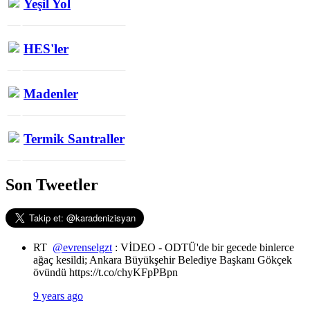
Yeşil Yol
HES'ler
Madenler
Termik Santraller
Son Tweetler
RT
@evrenselgzt
: VİDEO - ODTÜ'de bir gecede binlerce
ağaç kesildi; Ankara Büyükşehir Belediye Başkanı Gökçek
övündü https://t.co/chyKFpPBpn
9 years ago