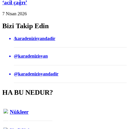
‘acil çağrı’
7 Nisan 2026
Bizi Takip Edin
/karadenizisyandadir
@karadenizisyan
@karadenizisyandadir
HA BU NEDUR?
Nükleer