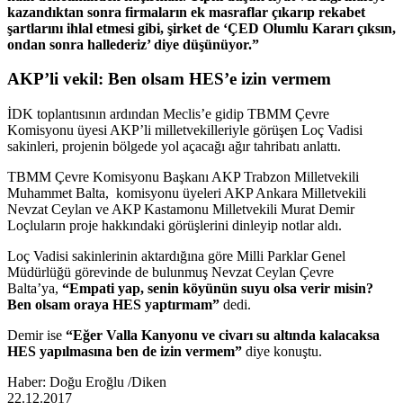
kazandıktan sonra firmaların ek masraflar çıkarıp rekabet
şartlarını ihlal etmesi gibi, şirket de ‘ÇED Olumlu Kararı çıksın,
ondan sonra hallederiz’ diye düşünüyor.”
AKP’li vekil: Ben olsam HES’e izin vermem
İDK toplantısının ardından Meclis’e gidip TBMM Çevre
Komisyonu üyesi AKP’li milletvekilleriyle görüşen Loç Vadisi
sakinleri, projenin bölgede yol açacağı ağır tahribatı anlattı.
TBMM Çevre Komisyonu Başkanı AKP Trabzon Milletvekili
Muhammet Balta, komisyonu üyeleri AKP Ankara Milletvekili
Nevzat Ceylan ve AKP Kastamonu Milletvekili Murat Demir
Loçluların proje hakkındaki görüşlerini dinleyip notlar aldı.
Loç Vadisi sakinlerinin aktardığına göre Milli Parklar Genel
Müdürlüğü görevinde de bulunmuş Nevzat Ceylan Çevre
Balta’ya,
“Empati yap, senin köyünün suyu olsa verir misin?
Ben olsam oraya HES yaptırmam”
dedi.
Demir ise
“Eğer Valla Kanyonu ve civarı su altında kalacaksa
HES yapılmasına ben de izin vermem”
diye konuştu.
Haber: Doğu Eroğlu /Diken
22.12.2017