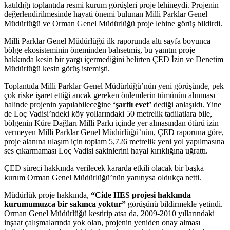
katıldığı toplantıda resmi kurum görüşleri proje lehineydi. Projenin
değerlendirilmesinde hayati önemi bulunan Milli Parklar Genel
Müdürlüğü ve Orman Genel Müdürlüğü proje lehine görüş bildirdi.
Milli Parklar Genel Müdürlüğü ilk raporunda altı sayfa boyunca
bölge ekosisteminin öneminden bahsetmiş, bu yanıtın proje
hakkında kesin bir yargı içermediğini belirten ÇED İzin ve Denetim
Müdürlüğü kesin görüş istemişti.
Toplantıda Milli Parklar Genel Müdürlüğü’nün yeni görüşünde, pek
çok riske işaret ettiği ancak gereken önlemlerin tümünün alınması
halinde projenin yapılabileceğine
‘şartlı evet’
dediği anlaşıldı. Yine
de Loç Vadisi’ndeki köy yollarındaki 50 metrelik tadilatlara bile,
bölgenin Küre Dağları Milli Parkı içinde yer almasından ötürü izin
vermeyen Milli Parklar Genel Müdürlüğü’nün, ÇED raporuna göre,
proje alanına ulaşım için toplam 5,726 metrelik yeni yol yapılmasına
ses çıkarmaması Loç Vadisi sakinlerini hayal kırıklığına uğrattı.
ÇED süreci hakkında verilecek kararda etkili olacak bir başka
kurum Orman Genel Müdürlüğü’nün yanıtıysa oldukça netti.
Müdürlük proje hakkında,
“Cide HES projesi hakkında
kurumumuzca bir sakınca yoktur”
görüşünü bildirmekle yetindi.
Orman Genel Müdürlüğü kestirip atsa da, 2009-2010 yıllarındaki
inşaat çalışmalarında yok olan, projenin yeniden onay alması