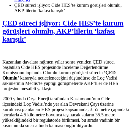
ÇED süreci işliyor: Cide HES’te kurum görüşleri olumlu,
AKP’lilerin ‘kafası karışık’
ÇED süreci işliyor: Cide HES’te kurum
görüşleri olumlu, AKP’lilerin ‘kafası
karışık’
Kazanılan davalara rağmen yıllar sonra yeniden ÇED süreci
başlatılan Cide HES projesinde İnceleme Değerlendirme
Komisyonu toplandı. Olumlu kurum görüşleri sürecin
‘ÇED
Olumlu’
kararıyla neticeleneceğini düşündürse de Loç Vadisi
sakinlerinin Meclis’te yaptığı görüşmelerde AKP’liler de HES
projesine mesafeli yaklaştı.
2009 yılında Orya Enerji tarafından Kastamonu’nun Cide
ilçesindeki Loç Vadisi’nde yer alan Devrekani Çayı üzerine
kurulması planlanan HES projesi kapsamında, 3.55 metre çapındaki
borularla 4.5 kilometre boyunca taşınacak suların 35.5 metre
yüksekliğindeki bir regülatörde birikmesi, bu sırada vadinin bir
kısmının da sular altında kalması öngörülüyordu.