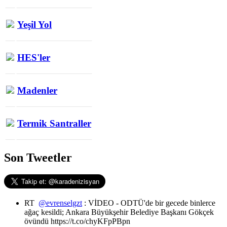
Yeşil Yol
HES'ler
Madenler
Termik Santraller
Son Tweetler
RT
@evrenselgzt
: VİDEO - ODTÜ'de bir gecede binlerce
ağaç kesildi; Ankara Büyükşehir Belediye Başkanı Gökçek
övündü https://t.co/chyKFpPBpn