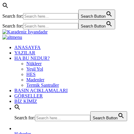
Search for:
Search Button
Search for:
Search Button
ANASAYFA
YAZILAR
HA BU NEDUR?
Nükleer
Yeşil Yol
HES
Madenler
Termik Santraller
BASIN AÇIKLAMALARI
GÖRSELLER
BİZ KİMİZ
Search for:
Search Button
Haberler