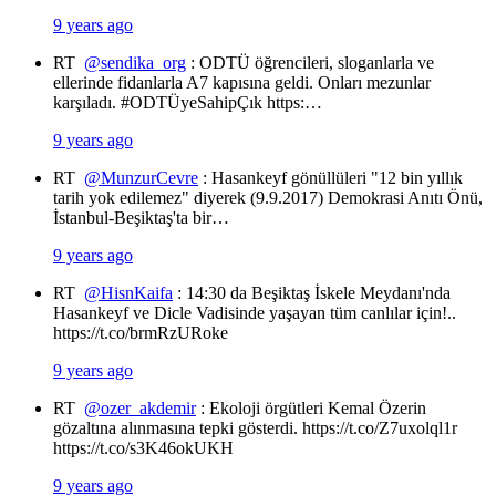
9 years ago
RT
@sendika_org
: ODTÜ öğrencileri, sloganlarla ve
ellerinde fidanlarla A7 kapısına geldi. Onları mezunlar
karşıladı. #ODTÜyeSahipÇık https:…
9 years ago
RT
@MunzurCevre
: Hasankeyf gönüllüleri "12 bin yıllık
tarih yok edilemez" diyerek (9.9.2017) Demokrasi Anıtı Önü,
İstanbul-Beşiktaş'ta bir…
9 years ago
RT
@HisnKaifa
: 14:30 da Beşiktaş İskele Meydanı'nda
Hasankeyf ve Dicle Vadisinde yaşayan tüm canlılar için!..
https://t.co/brmRzURoke
9 years ago
RT
@ozer_akdemir
: Ekoloji örgütleri Kemal Özerin
gözaltına alınmasına tepki gösterdi. https://t.co/Z7uxolql1r
https://t.co/s3K46okUKH
9 years ago