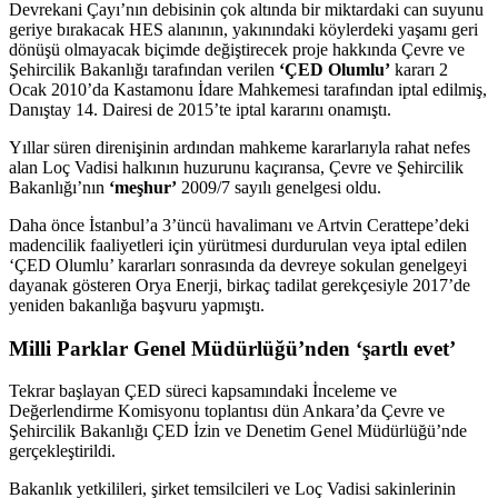
Devrekani Çayı’nın debisinin çok altında bir miktardaki can suyunu
geriye bırakacak HES alanının, yakınındaki köylerdeki yaşamı geri
dönüşü olmayacak biçimde değiştirecek proje hakkında Çevre ve
Şehircilik Bakanlığı tarafından verilen
‘ÇED Olumlu’
kararı 2
Ocak 2010’da Kastamonu İdare Mahkemesi tarafından iptal edilmiş,
Danıştay 14. Dairesi de 2015’te iptal kararını onamıştı.
Yıllar süren direnişinin ardından mahkeme kararlarıyla rahat nefes
alan Loç Vadisi halkının huzurunu kaçıransa, Çevre ve Şehircilik
Bakanlığı’nın
‘meşhur’
2009/7 sayılı genelgesi oldu.
Daha önce İstanbul’a 3’üncü havalimanı ve Artvin Cerattepe’deki
madencilik faaliyetleri için yürütmesi durdurulan veya iptal edilen
‘ÇED Olumlu’ kararları sonrasında da devreye sokulan genelgeyi
dayanak gösteren Orya Enerji, birkaç tadilat gerekçesiyle 2017’de
yeniden bakanlığa başvuru yapmıştı.
Milli Parklar Genel Müdürlüğü’nden ‘şartlı evet’
Tekrar başlayan ÇED süreci kapsamındaki İnceleme ve
Değerlendirme Komisyonu toplantısı dün Ankara’da Çevre ve
Şehircilik Bakanlığı ÇED İzin ve Denetim Genel Müdürlüğü’nde
gerçekleştirildi.
Bakanlık yetkilileri, şirket temsilcileri ve Loç Vadisi sakinlerinin