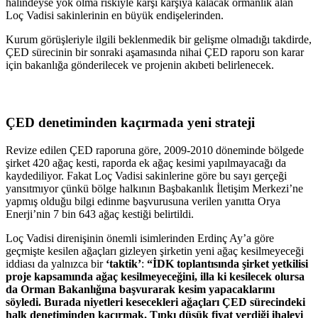
halindeyse yok olma riskiyle karşı karşıya kalacak ormanlık alan
Loç Vadisi sakinlerinin en büyük endişelerinden.
Kurum görüşleriyle ilgili beklenmedik bir gelişme olmadığı takdirde,
ÇED sürecinin bir sonraki aşamasında nihai ÇED raporu son karar
için bakanlığa gönderilecek ve projenin akıbeti belirlenecek.
ÇED denetiminden kaçırmada yeni strateji
Revize edilen ÇED raporuna göre, 2009-2010 döneminde bölgede
şirket 420 ağaç kesti, raporda ek ağaç kesimi yapılmayacağı da
kaydediliyor. Fakat Loç Vadisi sakinlerine göre bu sayı gerçeği
yansıtmıyor çünkü bölge halkının Başbakanlık İletişim Merkezi’ne
yapmış olduğu bilgi edinme başvurusuna verilen yanıtta Orya
Enerji’nin 7 bin 643 ağaç kestiği belirtildi.
Loç Vadisi direnişinin önemli isimlerinden Erdinç Ay’a göre
geçmişte kesilen ağaçları gizleyen şirketin yeni ağaç kesilmeyeceği
iddiası da yalnızca bir
‘taktik’
:
“İDK toplantısında şirket yetkilisi
proje kapsamında ağaç kesilmeyeceğini, illa ki kesilecek olursa
da Orman Bakanlığına başvurarak kesim yapacaklarını
söyledi. Burada niyetleri kesecekleri ağaçları ÇED sürecindeki
halk denetiminden kaçırmak. Tıpkı düşük fiyat verdiği ihaleyi