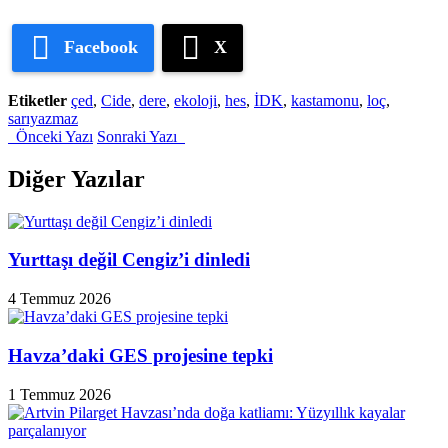
Facebook
X
Etiketler
çed
,
Cide
,
dere
,
ekoloji
,
hes
,
İDK
,
kastamonu
,
loç
,
sarıyazmaz
Önceki Yazı
Sonraki Yazı
Diğer Yazılar
Yurttaşı değil Cengiz’i dinledi
4 Temmuz 2026
Havza’daki GES projesine tepki
1 Temmuz 2026