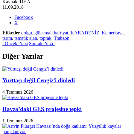
Kaynak: DHA
11.09.2018
Share
Facebook
the
X
post
Etiketler
dolgu
,
gülcemal
,
hafriyat
,
KARADENİZ
,
Kemerkaya
,
"Birinci
tarım
,
tematik alan
,
toprak
,
Trabzon
sınıf
Önceki Yazı
Sonraki Yazı
tarım
toprakları
dolgu
Diğer Yazılar
için
denize
döküldü"
Yurttaşı değil Cengiz’i dinledi
4 Temmuz 2026
Havza’daki GES projesine tepki
1 Temmuz 2026