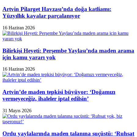
Artvin Pilarget Havzası’nda doğa katliamı:
Yüzyıllık kayalar parçalanıyor
16 Haziran 2026
Bilirkişi Heyeti: Perşembe Yaylası’nda maden arama
için kamu yararı yok
16 Haziran 2026
Artvin’de maden tepkisi büyüyor: ‘Doğamızı
vermeyeceğiz, ihaleler iptal edilsin’
31 Mayıs 2026
Ordu yaylalarında maden talanına suçüstü: ‘Ruhsat