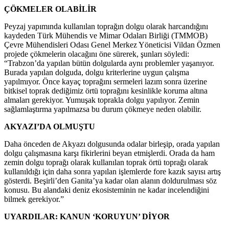
ÇÖKMELER OLABİLİR
Peyzaj yapımında kullanılan toprağın dolgu olarak harcandığını
kaydeden Türk Mühendis ve Mimar Odaları Birliği (TMMOB)
Çevre Mühendisleri Odası Genel Merkez Yöneticisi Vildan Özmen
projede çökmelerin olacağını öne sürerek, şunları söyledi:
“Trabzon’da yapılan bütün dolgularda aynı problemler yaşanıyor.
Burada yapılan dolguda, dolgu kriterlerine uygun çalışma
yapılmıyor. Önce kayaç toprağını sermeleri lazım sonra üzerine
bitkisel toprak dediğimiz örtü toprağını kesinlikle koruma altına
almaları gerekiyor. Yumuşak toprakla dolgu yapılıyor. Zemin
sağlamlaştırma yapılmazsa bu durum çökmeye neden olabilir.
AKYAZI’DA OLMUŞTU
Daha önceden de Akyazı dolgusunda odalar birleşip, orada yapılan
dolgu çalışmasına karşı fikirlerini beyan etmişlerdi. Orada da ham
zemin dolgu toprağı olarak kullanılan toprak örtü toprağı olarak
kullanıldığı için daha sonra yapılan işlemlerde fore kazık sayısı artış
gösterdi. Beşirli’den Ganita’ya kadar olan alanın doldurulması söz
konusu. Bu alandaki deniz ekosisteminin ne kadar incelendiğini
bilmek gerekiyor.”
UYARDILAR: KANUN ‘KORUYUN’ DİYOR