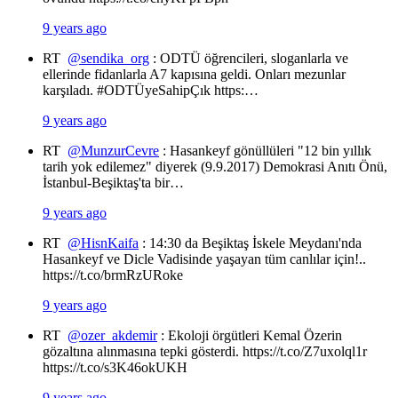
9 years ago
RT
@sendika_org
: ODTÜ öğrencileri, sloganlarla ve
ellerinde fidanlarla A7 kapısına geldi. Onları mezunlar
karşıladı. #ODTÜyeSahipÇık https:…
9 years ago
RT
@MunzurCevre
: Hasankeyf gönüllüleri "12 bin yıllık
tarih yok edilemez" diyerek (9.9.2017) Demokrasi Anıtı Önü,
İstanbul-Beşiktaş'ta bir…
9 years ago
RT
@HisnKaifa
: 14:30 da Beşiktaş İskele Meydanı'nda
Hasankeyf ve Dicle Vadisinde yaşayan tüm canlılar için!..
https://t.co/brmRzURoke
9 years ago
RT
@ozer_akdemir
: Ekoloji örgütleri Kemal Özerin
gözaltına alınmasına tepki gösterdi. https://t.co/Z7uxolql1r
https://t.co/s3K46okUKH
9 years ago