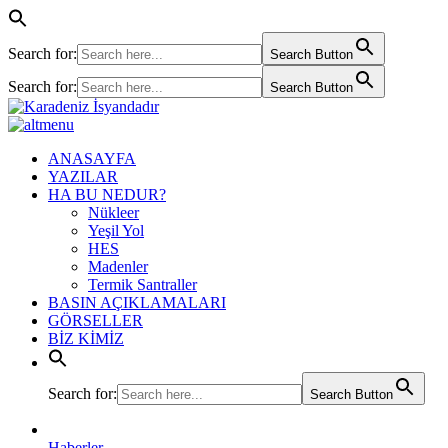
Search for:
Search Button
Search for:
Search Button
ANASAYFA
YAZILAR
HA BU NEDUR?
Nükleer
Yeşil Yol
HES
Madenler
Termik Santraller
BASIN AÇIKLAMALARI
GÖRSELLER
BİZ KİMİZ
Search for:
Search Button
Haberler