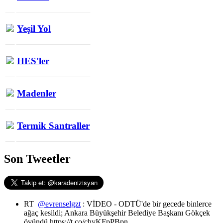
Yeşil Yol
HES'ler
Madenler
Termik Santraller
Son Tweetler
RT
@evrenselgzt
: VİDEO - ODTÜ'de bir gecede binlerce
ağaç kesildi; Ankara Büyükşehir Belediye Başkanı Gökçek
övündü https://t.co/chyKFpPBpn