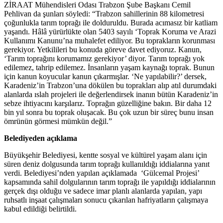
ZİRAAT Mühendisleri Odası Trabzon Şube Başkanı Cemil
Pehlivan da şunları söyledi: “Trabzon sahillerinin 88 kilometresi
çoğunlukla tarım toprağı ile dolduruldu. Burada acımasız bir katliam
yaşandı. Hâlâ yürürlükte olan 5403 sayılı ‘Toprak Koruma ve Arazi
Kullanımı Kanunu’na muhalefet ediliyor. Bu toprakların korunması
gerekiyor. Yetkilileri bu konuda göreve davet ediyoruz. Kanun,
‘Tarım toprağını korumamız gerekiyor’ diyor. Tarım toprağı yok
edilemez, tahrip edilemez. İnsanların yaşam kaynağı toprak. Bunun
için kanun koyucular kanun çıkarmışlar. ‘Ne yapılabilir?’ dersek,
Karadeniz’in Trabzon’una dökülen bu toprakları alıp atıl durumdaki
alanlarda ıslah projeleri ile değerlendirsek inanın bütün Karadeniz’in
sebze ihtiyacını karşılarız. Toprağın güzelliğine bakın. Bir daha 12
bin yıl sonra bu toprak oluşacak. Bu çok uzun bir süreç bunu insan
ömrünün görmesi mümkün değil.”
Belediyeden açıklama
Büyükşehir Belediyesi, kentte sosyal ve kültürel yaşam alanı için
süren deniz dolgusunda tarım toprağı kullanıldığı iddialarına yanıt
verdi. Belediyesi’nden yapılan açıklamada ‘Gülcemal Projesi’
kapsamında sahil dolgularının tarım toprağı ile yapıldığı iddialarının
gerçek dışı olduğu ve sadece imar planlı alanlarda yapılan, yapı
ruhsatlı inşaat çalışmaları sonucu çıkarılan hafriyatların çalışmaya
kabul edildiği belirtildi.