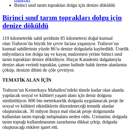
Birinci sınıf tarım toprakları dolgu için denize döküldü
Birinci sınıf tarım toprakları dolgu için
denize döküldü
119 kilometrelik sahil şeridinin 85 kilometresi doğal kumsal
olan Trabzon’da büyük bir çevre faciası yaşanıyor. Trabzon’un
kumsal sahillerinin yüzde 86’sı denize dolgularla kaybedildi. Üstelik
milyonlarca ton dolgu taş ve kayaç malzemesi yerine birinci sınıf
tarım toprakları denize dökülüyor. Hırçın Karadeniz dalgalarıyla
denize akan verimli topraklar, çamur halinde balık üreme alanlarına
çöküp, denizin dibini de çöle çeviriyor.
TEMATİK ALAN İÇİN
Trabzon’un Kemerkaya Mahallesi’ndeki tünele kadar olan alanda
yapılacak sosyal ve kültürel yaşam alanı için deniz dolgusu
sürdürülüyor. 800 bin metrekarelik dolguda uygulanacak proje ile
sosyal ve kültürel etkinliklerin düzenleneceği tematik alanlar
oluşturulacak. 30 milyon liraya mal olacak proje dolgusunda
kullanılan tarım toprağı tartışmalara neden oldu. Uzmanlar, dolguda
tarım toprağı kullanılmasının zararlarına dikkat çekip, dolguda
oluşturacağı risklere işaret etti.