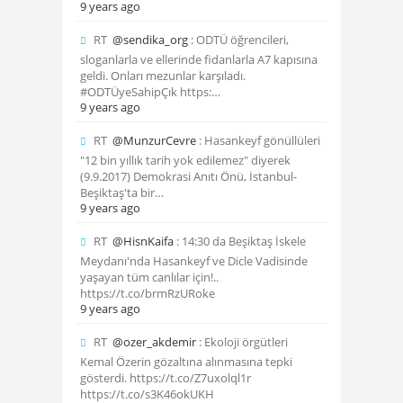
9 years ago
RT
@sendika_org
: ODTÜ öğrencileri,
sloganlarla ve ellerinde fidanlarla A7 kapısına
geldi. Onları mezunlar karşıladı.
#ODTÜyeSahipÇık https:…
9 years ago
RT
@MunzurCevre
: Hasankeyf gönüllüleri
"12 bin yıllık tarih yok edilemez" diyerek
(9.9.2017) Demokrasi Anıtı Önü, İstanbul-
Beşiktaş'ta bir…
9 years ago
RT
@HisnKaifa
: 14:30 da Beşiktaş İskele
Meydanı'nda Hasankeyf ve Dicle Vadisinde
yaşayan tüm canlılar için!..
https://t.co/brmRzURoke
9 years ago
RT
@ozer_akdemir
: Ekoloji örgütleri
Kemal Özerin gözaltına alınmasına tepki
gösterdi. https://t.co/Z7uxolql1r
https://t.co/s3K46okUKH