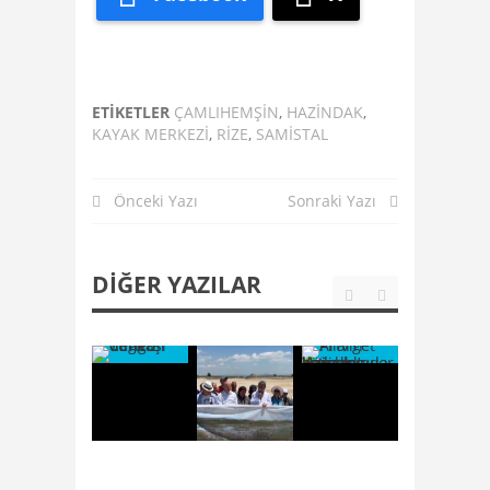
ETIKETLER
ÇAMLIHEMŞIN
,
HAZINDAK
,
KAYAK MERKEZI
,
RIZE
,
SAMISTAL
Önceki Yazı
Sonraki Yazı
DIĞER YAZILAR