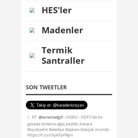
HES'ler
Madenler
Termik
Santraller
SON TWEETLER
RT
@evrenselgzt
: VİDEO - ODTÜ'de bir
gecede binlerce ağaç kesildi; Ankara
Büyükşehir Belediye Başkanı Gökçek övündü
https://t.co/chyKFpPBpn