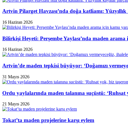
Artvin Pilarget Havzası’nda doğa katliamı: Yüzyıllık
16 Haziran 2026
Bilirkişi Heyeti: Perşembe Yaylası’nda maden arama 
16 Haziran 2026
Artvin’de maden tepkisi büyüyor: ‘Doğamızı vermeyeceğ
31 Mayıs 2026
Ordu yaylalarında maden talanına suçüstü: ‘Ruhsat y
21 Mayıs 2026
Tokat’ta maden projelerine karşı eylem