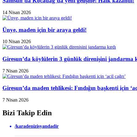
Samsun’da Kocadağ’da yeni gelişme! Halk kazandı!
14 Nisan 2026
Ünye, maden için bir araya geldi!
10 Nisan 2026
Giresun’da köylülerin 3 günlük direnişini jandarma k
7 Nisan 2026
Giresun’da maden tehlikesi: Fındığın başkenti için ‘aci
7 Nisan 2026
Bizi Takip Edin
/karadenizisyandadir