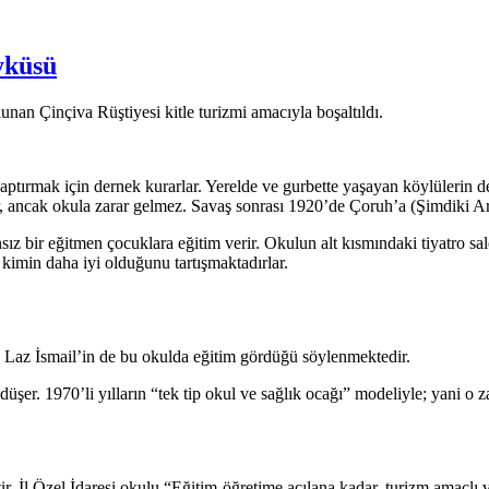
yküsü
an Çinçiva Rüştiyesi kitle turizmi amacıyla boşaltıldı.
ptırmak için dernek kurarlar. Yerelde ve gurbette yaşayan köylülerin dest
nır, ancak okula zarar gelmez. Savaş sonrası 1920’de Çoruh’a (Şimdiki Ar
ız bir eğitmen çocuklara eğitim verir. Okulun alt kısmındaki tiyatro sal
kimin daha iyi olduğunu tartışmaktadırlar.
 Laz İsmail’in de bu okulda eğitim gördüğü söylenmektedir.
şer. 1970’li yılların “tek tip okul ve sağlık ocağı” modeliyle; yani o 
tir. İl Özel İdaresi okulu “Eğitim-öğretime açılana kadar, turizm amaçl