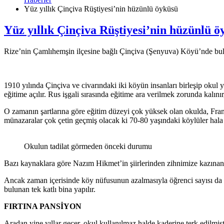
Yüz yıllık Çinçiva Rüştiyesi’nin hüzünlü öyküsü
Yüz yıllık Çinçiva Rüştiyesi’nin hüzünlü ö
Rize’nin Çamlıhemşin ilçesine bağlı Çinçiva (Şenyuva) Köyü’nde bulun
1910 yılında Çinçiva ve civarındaki iki köyün insanları birleşip okul ya
eğitime açılır. Rus işgali sırasında eğitime ara verilmek zorunda kalı
O zamanın şartlarına göre eğitim düzeyi çok yüksek olan okulda, Frans
münazaralar çok çetin geçmiş olacak ki 70-80 yaşındaki köylüler hala 
Okulun tadilat görmeden önceki durumu
Bazı kaynaklara göre Nazım Hikmet’in şiirlerinden zihnimize kazınan
Ancak zaman içerisinde köy nüfusunun azalmasıyla öğrenci sayısı da dü
bulunan tek katlı bina yapılır.
FIRTINA PANSİYON
Aradan yine yıllar geçer, okul kullanılmaz halde kaderine terk edilmiş