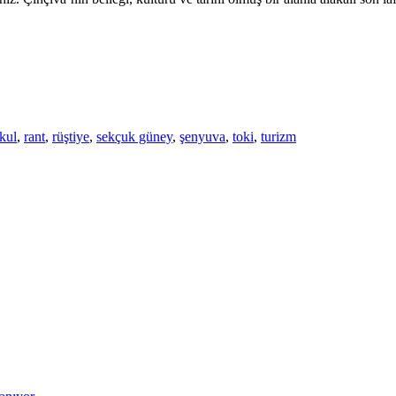
kul
,
rant
,
rüştiye
,
sekçuk güney
,
şenyuva
,
toki
,
turizm