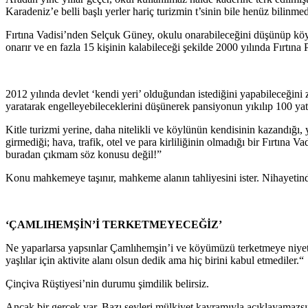
Karadeniz’e belli başlı yerler hariç turizmin t’sinin bile henüz bili
Fırtına Vadisi’nden Selçuk Güney, okulu onarabileceğini düşünüp köy m
onarır ve en fazla 15 kişinin kalabileceği şekilde 2000 yılında Fırtın
2012 yılında devlet ‘kendi yeri’ olduğundan istediğini yapabileceğin
yaratarak engelleyebileceklerini düşünerek pansiyonun yıkılıp 100 yatak
Kitle turizmi yerine, daha nitelikli ve köylünün kendisinin kazandığı
girmediği; hava, trafik, otel ve para kirliliğinin olmadığı bir Fırtına 
buradan çıkmam söz konusu değil!”
Konu mahkemeye taşınır, mahkeme alanın tahliyesini ister. Nihayetin
‘ÇAMLIHEMŞİN’İ TERKETMEYECEĞİZ’
Ne yaparlarsa yapsınlar Çamlıhemşin’i ve köyümüzü terketmeye niyeti
yaşlılar için aktivite alanı olsun dedik ama hiç birini kabul etmediler.“
Çinçiva Rüştiyesi’nin durumu şimdilik belirsiz.
Ancak bir gerçek var. Bazı şeyleri mülkiyet kavramıyla açıklayamazsınız