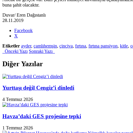
buna şahit olacaktır.
Duvar/ Eren Dağıstanlı
28.11.2019
Share
Facebook
the
X
post
Etiketler
ayder
,
çamlıhemşin
,
çinçiva
,
fırtına
,
fırtına pansiyon
,
kitle
,
o
"Yüz
Önceki Yazı
Sonraki Yazı
yıllık
Çinçiva
Rüştiyesi’nin
Diğer Yazılar
hüzünlü
öyküsü"
Yurttaşı değil Cengiz’i dinledi
4 Temmuz 2026
Havza’daki GES projesine tepki
1 Temmuz 2026