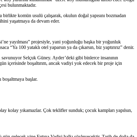
çesi bulunmaktadır.
yla birlikte komün usulü çalışarak, okulun doğal yapısını bozmadan
arihini yaşatmaya da devam eder.
si’ne yayılması” projesiyle, yani yoğunluğu başka bir yoğunluk
aca “Ya 100 yataklı otel yaparsın ya da çıkarsın, biz yaptırırız” denir.
ini savunuyor Selçuk Güney. Ayder’deki gibi binlerce insanının
 gün içerisinde boşaltırım, ancak vadiyi yok edecek bir proje için
 boşaltmaya başlar.
y kolay yıkamazlar. Çok teklifler sunduk; çocuk kampları yapılsın,
fı gün gelecek yine Fırtına Vadisi halkı söyleyecektir. Tarih de doğa da