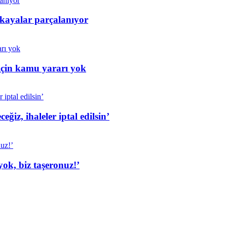
 kayalar parçalanıyor
için kamu yararı yok
iz, ihaleler iptal edilsin’
ok, biz taşeronuz!’