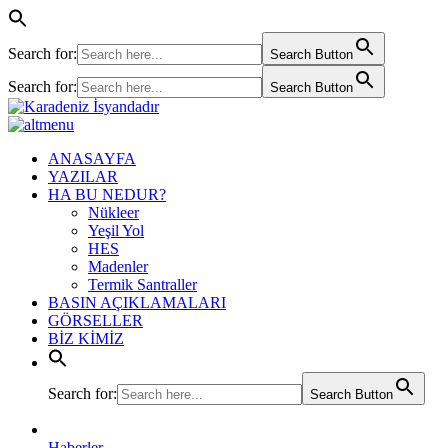
Search for:
Search Button
Search for:
Search Button
ANASAYFA
YAZILAR
HA BU NEDUR?
Nükleer
Yeşil Yol
HES
Madenler
Termik Santraller
BASIN AÇIKLAMALARI
GÖRSELLER
BİZ KİMİZ
Search for:
Search Button
Haberler