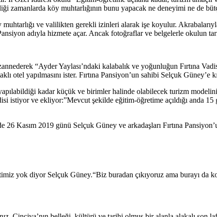
nmediği zamanlarda köy muhtarlığının bunu yapacak ne deneyimi ne de büt
uhtarlığı ve valilikten gerekli izinleri alarak işe koyulur. Akrabaları
a Pansiyon adıyla hizmete açar. Ancak fotoğraflar ve belgelerle okulun t
i zannederek “Ayder Yaylası’ndaki kalabalık ve yoğunluğun Fırtına Vadi
lı otel yapılmasını ister. Fırtına Pansiyon’un sahibi Selçuk Güney’e kıs
, yapılabildiği kadar küçük ve birimler halinde olabilecek turizm model
Vadisi istiyor ve ekliyor:”Mevcut şekilde eğitim-öğretime açıldığı anda 15
de 26 Kasım 2019 günü Selçuk Güney ve arkadaşları Fırtına Pansiyon’u
miz yok diyor Selçuk Güney.“Biz buradan çıkıyoruz ama burayı da kola
. Çinçiva’nın belleği, kültürü ve tarihi olmuş bir alanla alakalı son la