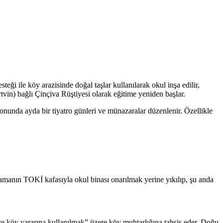
eği ile köy arazisinde doğal taşlar kullanılarak okul inşa edilir,
tvin) bağlı Çinçiva Rüştiyesi olarak eğitime yeniden başlar.
onunda ayda bir tiyatro günleri ve münazaralar düzenlenir. Özellikle
zamanın TOKİ kafasıyla okul binası onarılmak yerine yıkılıp, şu anda
ı ve köy yararına kullanılmak” üzere köy muhtarlığına tahsis eder. Doğu