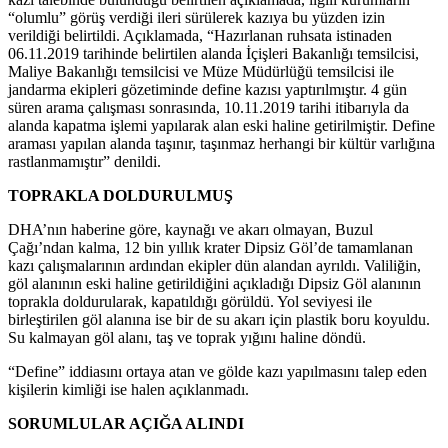
“olumlu” görüş verdiği ileri sürülerek kazıya bu yüzden izin
verildiği belirtildi. Açıklamada, “Hazırlanan ruhsata istinaden
06.11.2019 tarihinde belirtilen alanda İçişleri Bakanlığı temsilcisi,
Maliye Bakanlığı temsilcisi ve Müze Müdürlüğü temsilcisi ile
jandarma ekipleri gözetiminde define kazısı yaptırılmıştır. 4 gün
süren arama çalışması sonrasında, 10.11.2019 tarihi itibarıyla da
alanda kapatma işlemi yapılarak alan eski haline getirilmiştir. Define
araması yapılan alanda taşınır, taşınmaz herhangi bir kültür varlığına
rastlanmamıştır” denildi.
TOPRAKLA DOLDURULMUŞ
DHA’nın haberine göre, kaynağı ve akarı olmayan, Buzul
Çağı’ndan kalma, 12 bin yıllık krater Dipsiz Göl’de tamamlanan
kazı çalışmalarının ardından ekipler dün alandan ayrıldı. Valiliğin,
göl alanının eski haline getirildiğini açıkladığı Dipsiz Göl alanının
toprakla doldurularak, kapatıldığı görüldü. Yol seviyesi ile
birleştirilen göl alanına ise bir de su akarı için plastik boru koyuldu.
Su kalmayan göl alanı, taş ve toprak yığını haline döndü.
“Define” iddiasını ortaya atan ve gölde kazı yapılmasını talep eden
kişilerin kimliği ise halen açıklanmadı.
SORUMLULAR AÇIĞA ALINDI