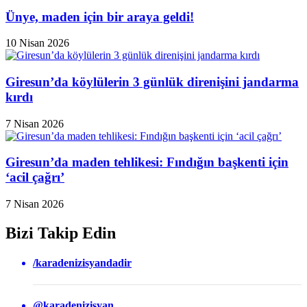
Ünye, maden için bir araya geldi!
10 Nisan 2026
Giresun’da köylülerin 3 günlük direnişini jandarma
kırdı
7 Nisan 2026
Giresun’da maden tehlikesi: Fındığın başkenti için
‘acil çağrı’
7 Nisan 2026
Bizi Takip Edin
/karadenizisyandadir
@karadenizisyan