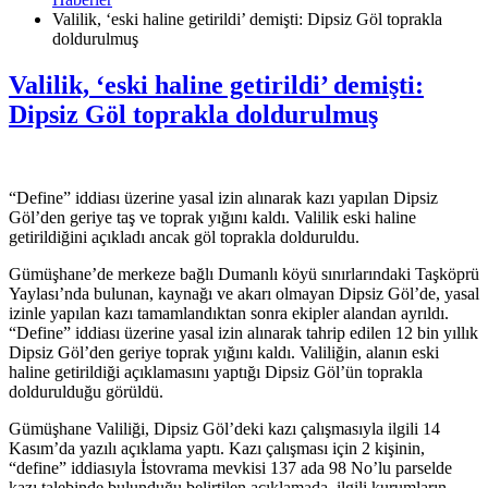
Valilik, ‘eski haline getirildi’ demişti: Dipsiz Göl toprakla
doldurulmuş
Valilik, ‘eski haline getirildi’ demişti:
Dipsiz Göl toprakla doldurulmuş
“Define” iddiası üzerine yasal izin alınarak kazı yapılan Dipsiz
Göl’den geriye taş ve toprak yığını kaldı. Valilik eski haline
getirildiğini açıkladı ancak göl toprakla dolduruldu.
Gümüşhane’de merkeze bağlı Dumanlı köyü sınırlarındaki Taşköprü
Yaylası’nda bulunan, kaynağı ve akarı olmayan Dipsiz Göl’de, yasal
izinle yapılan kazı tamamlandıktan sonra ekipler alandan ayrıldı.
“Define” iddiası üzerine yasal izin alınarak tahrip edilen 12 bin yıllık
Dipsiz Göl’den geriye toprak yığını kaldı. Valiliğin, alanın eski
haline getirildiği açıklamasını yaptığı Dipsiz Göl’ün toprakla
doldurulduğu görüldü.
Gümüşhane Valiliği, Dipsiz Göl’deki kazı çalışmasıyla ilgili 14
Kasım’da yazılı açıklama yaptı. Kazı çalışması için 2 kişinin,
“define” iddiasıyla İstovrama mevkisi 137 ada 98 No’lu parselde
kazı talebinde bulunduğu belirtilen açıklamada, ilgili kurumların