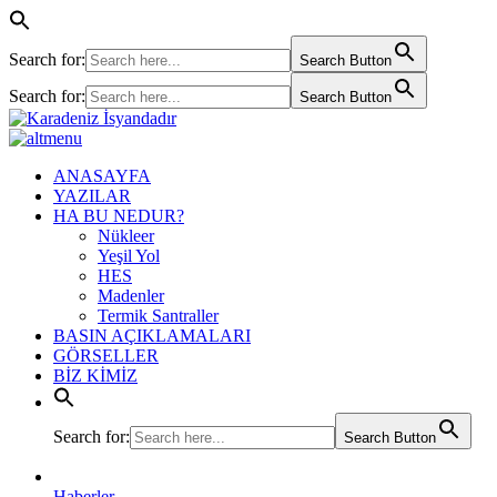
Search for:
Search Button
Search for:
Search Button
ANASAYFA
YAZILAR
HA BU NEDUR?
Nükleer
Yeşil Yol
HES
Madenler
Termik Santraller
BASIN AÇIKLAMALARI
GÖRSELLER
BİZ KİMİZ
Search for:
Search Button
Haberler