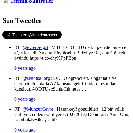
Termik Santraller
Son Tweetler
RT
@evrenselgzt
: VİDEO - ODTÜ'de bir gecede binlerce
ağaç kesildi; Ankara Büyükşehir Belediye Başkanı Gökçek
övündü https://t.co/chyKFpPBpn
9 years ago
RT
@sendika_org
: ODTÜ öğrencileri, sloganlarla ve
ellerinde fidanlarla A7 kapısına geldi. Onları mezunlar
karşıladı. #ODTÜyeSahipÇık https:…
9 years ago
RT
@MunzurCevre
: Hasankeyf gönüllüleri "12 bin yıllık
tarih yok edilemez" diyerek (9.9.2017) Demokrasi Anıtı Önü,
İstanbul-Beşiktaş'ta bir…
9 years ago