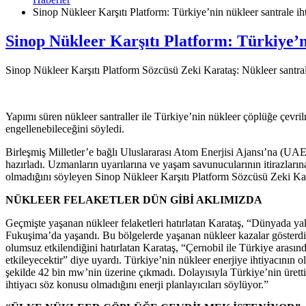
Sinop Nükleer Karşıtı Platform: Türkiye’nin nükleer santrale ih
Sinop Nükleer Karşıtı Platform: Türkiye’ni
Sinop Nükleer Karşıtı Platform Sözcüsü Zeki Karataş: Nükleer santral
Yapımı süren nükleer santraller ile Türkiye’nin nükleer çöplüğe çevri
engellenebileceğini söyledi.
Birleşmiş Milletler’e bağlı Uluslararası Atom Enerjisi Ajansı’na (UAE
hazırladı. Uzmanların uyarılarına ve yaşam savunucularının itirazları
olmadığını söyleyen Sinop Nükleer Karşıtı Platform Sözcüsü Zeki Kara
NÜKLEER FELAKETLER DÜN GİBİ AKLIMIZDA
Geçmişte yaşanan nükleer felaketleri hatırlatan Karataş, “Dünyada yak
Fukuşima’da yaşandı. Bu bölgelerde yaşanan nükleer kazalar gösterdi 
olumsuz etkilendiğini hatırlatan Karataş, “Çernobil ile Türkiye arasın
etkileyecektir” diye uyardı. Türkiye’nin nükleer enerjiye ihtiyacının 
şekilde 42 bin mw’nin üzerine çıkmadı. Dolayısıyla Türkiye’nin ürettiği
ihtiyacı söz konusu olmadığını enerji planlayıcıları söylüyor.”