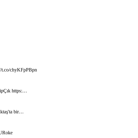
://t.co/chyKFpPBpn
hipÇık https:…
iktaş'ta bir…
RzURoke