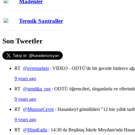
Madenler
Termik Santraller
Son Tweetler
RT
@evrenselgzt
: VİDEO - ODTÜ'de bir gecede binlerce ağa
9 years ago
RT
@sendika_org
: ODTÜ öğrencileri, sloganlarla ve ellerin
9 years ago
RT
@MunzurCevre
: Hasankeyf gönüllüleri "12 bin yıllık tar
9 years ago
RT
@HisnKaifa
: 14:30 da Beşiktaş İskele Meydanı'nda Hasan