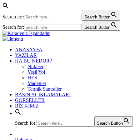
Search for:
Search Button
Search for:
Search Button
ANASAYFA
YAZILAR
HA BU NEDUR?
Nükleer
Yeşil Yol
HES
Madenler
Termik Santraller
BASIN AÇIKLAMALARI
GÖRSELLER
BİZ KİMİZ
Search for:
Search Button
Haberler