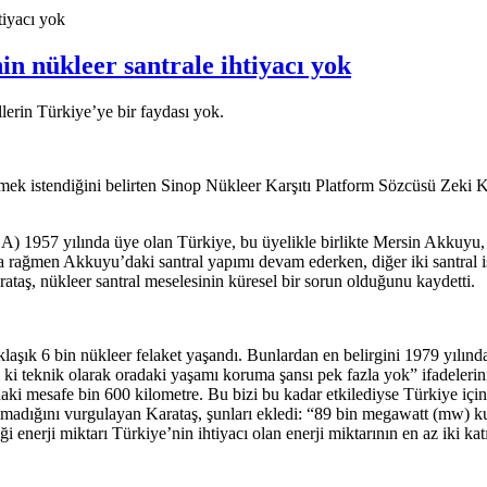
tiyacı yok
n nükleer santrale ihtiyacı yok
lerin Türkiye’ye bir faydası yok.
lmek istendiğini belirten Sinop Nükleer Karşıtı Platform Sözcüsü Zeki 
A) 1957 yılında üye olan Türkiye, bu üyelikle birlikte Mersin Akkuyu, 
na rağmen Akkuyu’daki santral yapımı devam ederken, diğer iki santral i
taş, nükleer santral meselesinin küresel bir sorun olduğunu kaydetti.
laşık 6 bin nükleer felaket yaşandı. Bunlardan en belirgini 1979 yılınd
ki teknik olarak oradaki yaşamı koruma şansı pek fazla yok” ifadelerin
daki mesafe bin 600 kilometre. Bu bizi bu kadar etkilediyse Türkiye için
olmadığını vurgulayan Karataş, şunları ekledi: “89 bin megawatt (mw) kur
 enerji miktarı Türkiye’nin ihtiyacı olan enerji miktarının en az iki ka