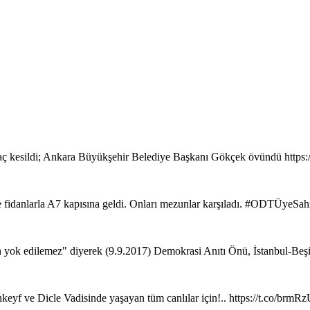
ç kesildi; Ankara Büyükşehir Belediye Başkanı Gökçek övündü https
de fidanlarla A7 kapısına geldi. Onları mezunlar karşıladı. #ODTÜyeSa
ih yok edilemez" diyerek (9.9.2017) Demokrasi Anıtı Önü, İstanbul-Beş
keyf ve Dicle Vadisinde yaşayan tüm canlılar için!.. https://t.co/brm