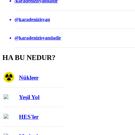
/karadenizisyandadir
@karadenizisyan
@karadenizisyandadir
HA BU NEDUR?
Nükleer
Yeşil Yol
HES'ler