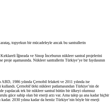
Karataş, topyekun bir mücadeleyle ancak bu santrallerin
Kırklareli İğneada ve Sinop İnceburun nükleer santral projelerini
se proje aşamasında. Nükleer santrallerin Türkiye’ye bir faydasının
a ABD, 1986 yılında Çernobil felaketi ve 2011 yılında ise
i kullandı. Çernobil’deki nükleer patlamasından Türkiye’nin de
de yapılacak tek bir nükleer santral bütün bir ülkeyi olumsuz
ulu güce sahip olan bir enerji arzı var. Ama talep şu ana kadar hiçbir
tı kadar. 2030 yılına kadar da henüz Türkiye’nin böyle bir enerji