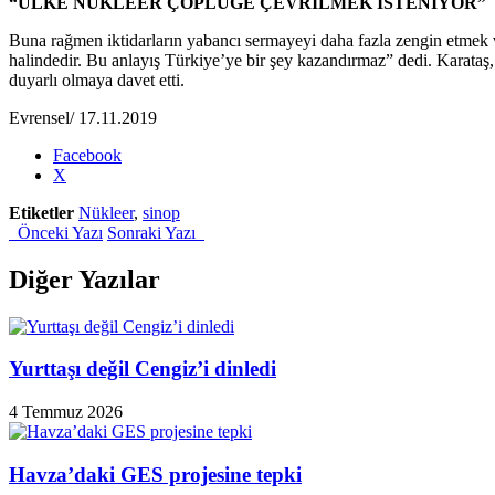
“ÜLKE NÜKLEER ÇÖPLÜĞE ÇEVRİLMEK İSTENİYOR”
Buna rağmen iktidarların yabancı sermayeyi daha fazla zengin etmek v
halindedir. Bu anlayış Türkiye’ye bir şey kazandırmaz” dedi. Karataş
duyarlı olmaya davet etti.
Evrensel/ 17.11.2019
Share
Facebook
the
X
post
Etiketler
Nükleer
,
sinop
"Sinop
Önceki Yazı
Sonraki Yazı
Nükleer
Karşıtı
Platform:
Diğer Yazılar
Türkiye’nin
nükleer
santrale
ihtiyacı
Yurttaşı değil Cengiz’i dinledi
yok"
4 Temmuz 2026
Havza’daki GES projesine tepki