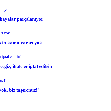
 kayalar parçalanıyor
için kamu yararı yok
iz, ihaleler iptal edilsin’
ok, biz taşeronuz!’