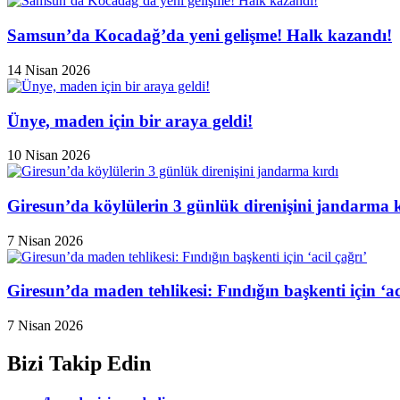
Samsun’da Kocadağ’da yeni gelişme! Halk kazandı!
14 Nisan 2026
Ünye, maden için bir araya geldi!
10 Nisan 2026
Giresun’da köylülerin 3 günlük direnişini jandarma k
7 Nisan 2026
Giresun’da maden tehlikesi: Fındığın başkenti için ‘aci
7 Nisan 2026
Bizi Takip Edin