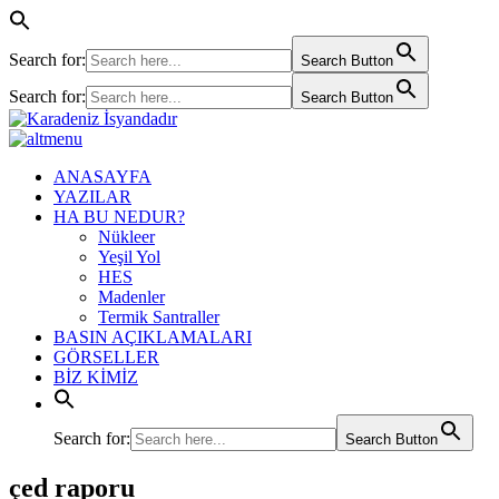
Search for:
Search Button
Search for:
Search Button
ANASAYFA
YAZILAR
HA BU NEDUR?
Nükleer
Yeşil Yol
HES
Madenler
Termik Santraller
BASIN AÇIKLAMALARI
GÖRSELLER
BİZ KİMİZ
Search for:
Search Button
çed raporu