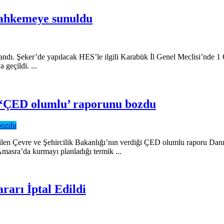
 mahkemeye sunuldu
. Şeker’de yapılacak HES’le ilgili Karabük İl Genel Meclisi’nde 1 Oca
geçildi. ...
n ‘ÇED olumlu’ raporunu bozdu
erilen Çevre ve Şehircilik Bakanlığı’nın verdiği ÇED olumlu raporu Da
i Amasra’da kurmayı planladığı termik ...
rarı İptal Edildi