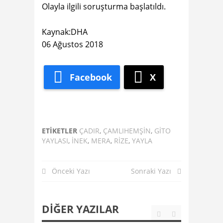
Olayla ilgili soruşturma başlatıldı.
Kaynak:DHA
06 Ağustos 2018
Facebook
X
ETIKETLER
ÇADIR
,
ÇAMLIHEMŞIN
,
GITO
YAYLASI
,
INEK
,
MERA
,
RIZE
,
YAYLA
Önceki Yazı
Sonraki Yazı
DIĞER YAZILAR