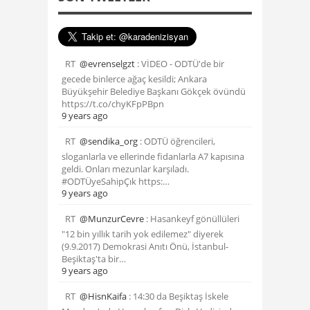
RT
@evrenselgzt
: VİDEO - ODTÜ'de bir
gecede binlerce ağaç kesildi; Ankara
Büyükşehir Belediye Başkanı Gökçek övündü
https://t.co/chyKFpPBpn
9 years ago
RT
@sendika_org
: ODTÜ öğrencileri,
sloganlarla ve ellerinde fidanlarla A7 kapısına
geldi. Onları mezunlar karşıladı.
#ODTÜyeSahipÇık https:…
9 years ago
RT
@MunzurCevre
: Hasankeyf gönüllüleri
"12 bin yıllık tarih yok edilemez" diyerek
(9.9.2017) Demokrasi Anıtı Önü, İstanbul-
Beşiktaş'ta bir…
9 years ago
RT
@HisnKaifa
: 14:30 da Beşiktaş İskele