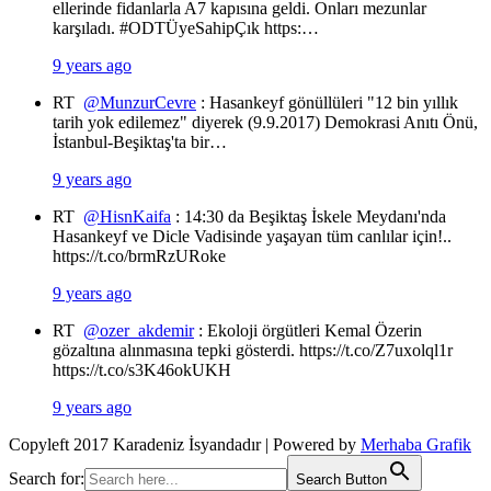
ellerinde fidanlarla A7 kapısına geldi. Onları mezunlar
karşıladı. #ODTÜyeSahipÇık https:…
9 years ago
RT
@MunzurCevre
: Hasankeyf gönüllüleri "12 bin yıllık
tarih yok edilemez" diyerek (9.9.2017) Demokrasi Anıtı Önü,
İstanbul-Beşiktaş'ta bir…
9 years ago
RT
@HisnKaifa
: 14:30 da Beşiktaş İskele Meydanı'nda
Hasankeyf ve Dicle Vadisinde yaşayan tüm canlılar için!..
https://t.co/brmRzURoke
9 years ago
RT
@ozer_akdemir
: Ekoloji örgütleri Kemal Özerin
gözaltına alınmasına tepki gösterdi. https://t.co/Z7uxolql1r
https://t.co/s3K46okUKH
9 years ago
Copyleft 2017 Karadeniz İsyandadır | Powered by
Merhaba Grafik
Search for:
Search Button