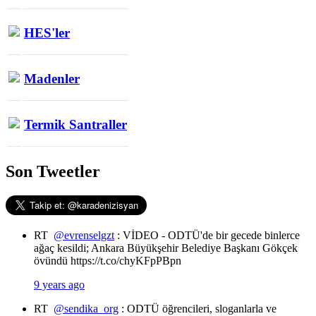
HES'ler
Madenler
Termik Santraller
Son Tweetler
RT
@evrenselgzt
: VİDEO - ODTÜ'de bir gecede binlerce
ağaç kesildi; Ankara Büyükşehir Belediye Başkanı Gökçek
övündü https://t.co/chyKFpPBpn
9 years ago
RT
@sendika_org
: ODTÜ öğrencileri, sloganlarla ve