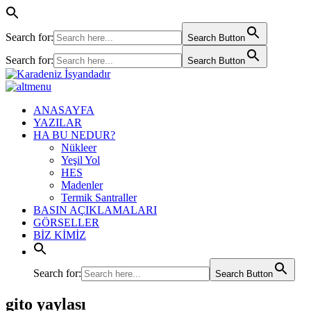
Search for:
Search Button
Search for:
Search Button
ANASAYFA
YAZILAR
HA BU NEDUR?
Nükleer
Yeşil Yol
HES
Madenler
Termik Santraller
BASIN AÇIKLAMALARI
GÖRSELLER
BİZ KİMİZ
Search for:
Search Button
gito yaylası