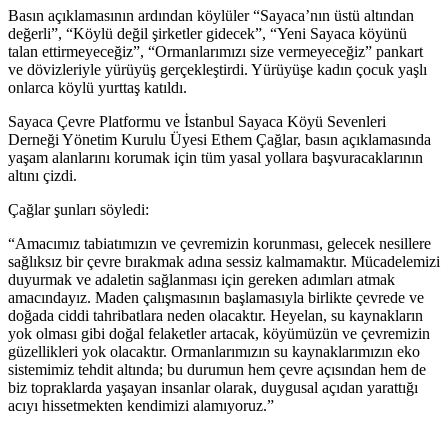
Basın açıklamasının ardından köylüler “Sayaca’nın üstü altından
değerli”, “Köylü değil şirketler gidecek”, “Yeni Sayaca köyünü
talan ettirmeyeceğiz”, “Ormanlarımızı size vermeyeceğiz” pankart
ve dövizleriyle yürüyüş gerçekleştirdi. Yürüyüşe kadın çocuk yaşlı
onlarca köylü yurttaş katıldı.
Sayaca Çevre Platformu ve İstanbul Sayaca Köyü Sevenleri
Derneği Yönetim Kurulu Üyesi Ethem Çağlar, basın açıklamasında
yaşam alanlarını korumak için tüm yasal yollara başvuracaklarının
altını çizdi.
Çağlar şunları söyledi:
“Amacımız tabiatımızın ve çevremizin korunması, gelecek nesillere
sağlıksız bir çevre bırakmak adına sessiz kalmamaktır. Mücadelemizi
duyurmak ve adaletin sağlanması için gereken adımları atmak
amacındayız. Maden çalışmasının başlamasıyla birlikte çevrede ve
doğada ciddi tahribatlara neden olacaktır. Heyelan, su kaynakların
yok olması gibi doğal felaketler artacak, köyümüzün ve çevremizin
güzellikleri yok olacaktır. Ormanlarımızın su kaynaklarımızın eko
sistemimiz tehdit altında; bu durumun hem çevre açısından hem de
biz topraklarda yaşayan insanlar olarak, duygusal açıdan yarattığı
acıyı hissetmekten kendimizi alamıyoruz.”