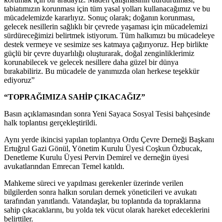
tabiatımızın korunması için tüm yasal yolları kullanacağımız ve bu
mücadelemizde kararlıyız. Sonuç olarak; doğanın korunması,
gelecek nesillerin sağlıklı bir çevrede yaşaması için mücadelemizi
sürdüreceğimizi belirtmek istiyorum. Tüm halkımızı bu mücadeleye
destek vermeye ve sesimize ses katmaya çağırıyoruz. Hep birlikte
güçlü bir çevre duyarlılığı oluşturarak, doğal zenginliklerimiz
korunabilecek ve gelecek nesillere daha güzel bir dünya
bırakabiliriz. Bu mücadele de yanımızda olan herkese teşekkür
ediyoruz”
“TOPRAĞIMIZA SAHİP ÇIKACAĞIZ”
Basın açıklamasından sonra Yeni Sayaca Sosyal Tesisi bahçesinde
halk toplantısı gerçekleştirildi.
Aynı yerde ikincisi yapılan toplantıya Ordu Çevre Derneği Başkanı
Ertuğrul Gazi Gönül, Yönetim Kurulu Üyesi Coşkun Özbucak,
Denetleme Kurulu Üyesi Pervin Demirel ve derneğin üyesi
avukatlarından Emrecan Temel katıldı.
Mahkeme süreci ve yapılması gerekenler üzerinde verilen
bilgilerden sonra halkın soruları dernek yöneticileri ve avukatı
tarafından yanıtlandı. Vatandaşlar, bu toplantıda da topraklarına
sahip çıkacaklarını, bu yolda tek vücut olarak hareket edeceklerini
belirttiler.