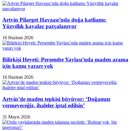
Artvin Pilarget Havzası’nda doğa katliamı:
Yüzyıllık kayalar parçalanıyor
16 Haziran 2026
Bilirkişi Heyeti: Perşembe Yaylası’nda maden arama
için kamu yararı yok
16 Haziran 2026
Artvin’de maden tepkisi büyüyor: ‘Doğamızı
vermeyeceğiz, ihaleler iptal edilsin’
31 Mayıs 2026