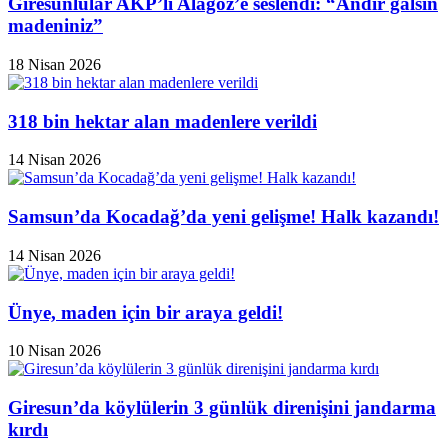
Giresunlular AKP’li Alagöz’e seslendi: “Andır galsın
madeniniz”
18 Nisan 2026
318 bin hektar alan madenlere verildi
14 Nisan 2026
Samsun’da Kocadağ’da yeni gelişme! Halk kazandı!
14 Nisan 2026
Ünye, maden için bir araya geldi!
10 Nisan 2026
Giresun’da köylülerin 3 günlük direnişini jandarma
kırdı