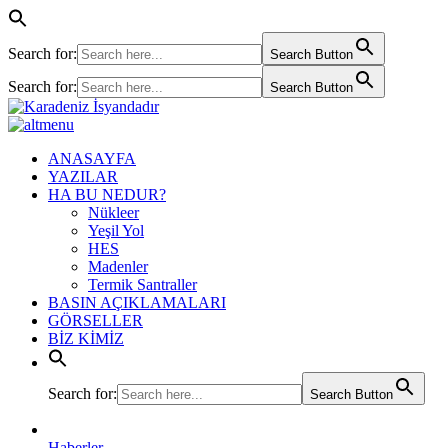
Search for:
Search Button
Search for:
Search Button
ANASAYFA
YAZILAR
HA BU NEDUR?
Nükleer
Yeşil Yol
HES
Madenler
Termik Santraller
BASIN AÇIKLAMALARI
GÖRSELLER
BİZ KİMİZ
Search for:
Search Button
Haberler