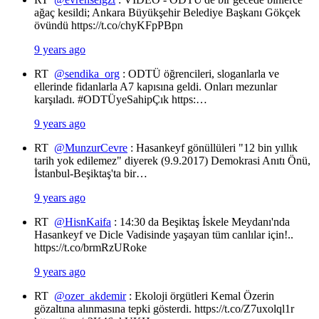
ağaç kesildi; Ankara Büyükşehir Belediye Başkanı Gökçek
övündü https://t.co/chyKFpPBpn
9 years ago
RT
@sendika_org
: ODTÜ öğrencileri, sloganlarla ve
ellerinde fidanlarla A7 kapısına geldi. Onları mezunlar
karşıladı. #ODTÜyeSahipÇık https:…
9 years ago
RT
@MunzurCevre
: Hasankeyf gönüllüleri "12 bin yıllık
tarih yok edilemez" diyerek (9.9.2017) Demokrasi Anıtı Önü,
İstanbul-Beşiktaş'ta bir…
9 years ago
RT
@HisnKaifa
: 14:30 da Beşiktaş İskele Meydanı'nda
Hasankeyf ve Dicle Vadisinde yaşayan tüm canlılar için!..
https://t.co/brmRzURoke
9 years ago
RT
@ozer_akdemir
: Ekoloji örgütleri Kemal Özerin
gözaltına alınmasına tepki gösterdi. https://t.co/Z7uxolql1r