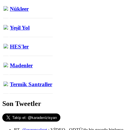
Nükleer
Yeşil Yol
HES'ler
Madenler
Termik Santraller
Son Tweetler
RT
@evrenselgzt
: VİDEO - ODTÜ'de bir gecede binlerce