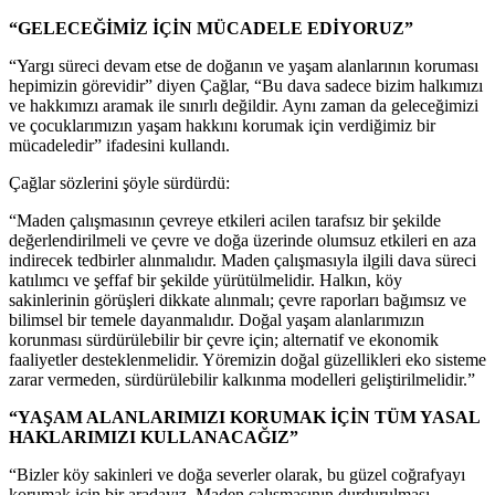
“GELECEĞİMİZ İÇİN MÜCADELE EDİYORUZ”
“Yargı süreci devam etse de doğanın ve yaşam alanlarının koruması
hepimizin görevidir” diyen Çağlar, “Bu dava sadece bizim halkımızı
ve hakkımızı aramak ile sınırlı değildir. Aynı zaman da geleceğimizi
ve çocuklarımızın yaşam hakkını korumak için verdiğimiz bir
mücadeledir” ifadesini kullandı.
Çağlar sözlerini şöyle sürdürdü:
“Maden çalışmasının çevreye etkileri acilen tarafsız bir şekilde
değerlendirilmeli ve çevre ve doğa üzerinde olumsuz etkileri en aza
indirecek tedbirler alınmalıdır. Maden çalışmasıyla ilgili dava süreci
katılımcı ve şeffaf bir şekilde yürütülmelidir. Halkın, köy
sakinlerinin görüşleri dikkate alınmalı; çevre raporları bağımsız ve
bilimsel bir temele dayanmalıdır. Doğal yaşam alanlarımızın
korunması sürdürülebilir bir çevre için; alternatif ve ekonomik
faaliyetler desteklenmelidir. Yöremizin doğal güzellikleri eko sisteme
zarar vermeden, sürdürülebilir kalkınma modelleri geliştirilmelidir.”
“YAŞAM ALANLARIMIZI KORUMAK İÇİN TÜM YASAL
HAKLARIMIZI KULLANACAĞIZ”
“Bizler köy sakinleri ve doğa severler olarak, bu güzel coğrafyayı
korumak için bir aradayız. Maden çalışmasının durdurulması,