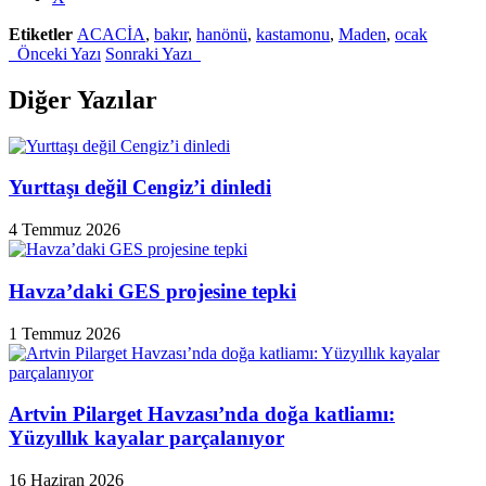
Etiketler
ACACİA
,
bakır
,
hanönü
,
kastamonu
,
Maden
,
ocak
Önceki Yazı
Sonraki Yazı
Diğer Yazılar
Yurttaşı değil Cengiz’i dinledi
4 Temmuz 2026
Havza’daki GES projesine tepki
1 Temmuz 2026
Artvin Pilarget Havzası’nda doğa katliamı:
Yüzyıllık kayalar parçalanıyor
16 Haziran 2026