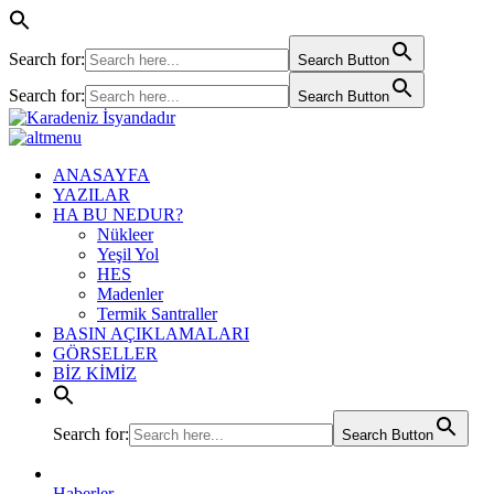
Search for:
Search Button
Search for:
Search Button
ANASAYFA
YAZILAR
HA BU NEDUR?
Nükleer
Yeşil Yol
HES
Madenler
Termik Santraller
BASIN AÇIKLAMALARI
GÖRSELLER
BİZ KİMİZ
Search for:
Search Button
Haberler