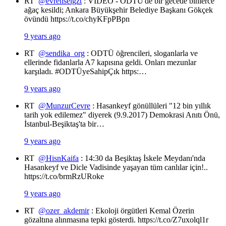
RT
@evrenselgzt
: VİDEO - ODTÜ'de bir gecede binlerce
ağaç kesildi; Ankara Büyükşehir Belediye Başkanı Gökçek
övündü https://t.co/chyKFpPBpn
9 years ago
RT
@sendika_org
: ODTÜ öğrencileri, sloganlarla ve
ellerinde fidanlarla A7 kapısına geldi. Onları mezunlar
karşıladı. #ODTÜyeSahipÇık https:…
9 years ago
RT
@MunzurCevre
: Hasankeyf gönüllüleri "12 bin yıllık
tarih yok edilemez" diyerek (9.9.2017) Demokrasi Anıtı Önü,
İstanbul-Beşiktaş'ta bir…
9 years ago
RT
@HisnKaifa
: 14:30 da Beşiktaş İskele Meydanı'nda
Hasankeyf ve Dicle Vadisinde yaşayan tüm canlılar için!..
https://t.co/brmRzURoke
9 years ago
RT
@ozer_akdemir
: Ekoloji örgütleri Kemal Özerin
gözaltına alınmasına tepki gösterdi. https://t.co/Z7uxolql1r