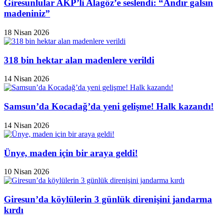
Giresunlular AKP’li Alagöz’e seslendi: “Andır galsın
madeniniz”
18 Nisan 2026
318 bin hektar alan madenlere verildi
14 Nisan 2026
Samsun’da Kocadağ’da yeni gelişme! Halk kazandı!
14 Nisan 2026
Ünye, maden için bir araya geldi!
10 Nisan 2026
Giresun’da köylülerin 3 günlük direnişini jandarma
kırdı