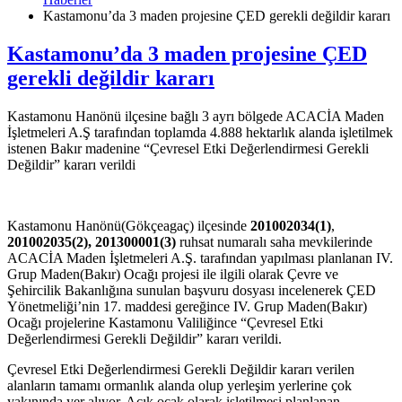
Kastamonu’da 3 maden projesine ÇED gerekli değildir kararı
Kastamonu’da 3 maden projesine ÇED
gerekli değildir kararı
Kastamonu Hanönü ilçesine bağlı 3 ayrı bölgede ACACİA Maden
İşletmeleri A.Ş tarafından toplamda 4.888 hektarlık alanda işletilmek
istenen Bakır madenine “Çevresel Etki Değerlendirmesi Gerekli
Değildir” kararı verildi
Kastamonu Hanönü(Gökçeagaç) ilçesinde
201002034(1)
,
201002035(2), 201300001(3)
ruhsat numaralı saha mevkilerinde
ACACİA Maden İşletmeleri A.Ş. tarafından yapılması planlanan IV.
Grup Maden(Bakır) Ocağı projesi ile ilgili olarak Çevre ve
Şehircilik Bakanlığına sunulan başvuru dosyası incelenerek ÇED
Yönetmeliği’nin 17. maddesi gereğince IV. Grup Maden(Bakır)
Ocağı projelerine Kastamonu Valiliğince “Çevresel Etki
Değerlendirmesi Gerekli Değildir” kararı verildi.
Çevresel Etki Değerlendirmesi Gerekli Değildir kararı verilen
alanların tamamı ormanlık alanda olup yerleşim yerlerine çok
yakınında yer alıyor. Açık ocak olarak işletilmesi planlanan