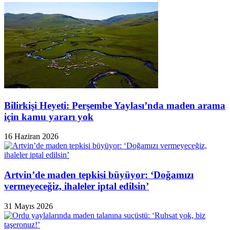
Bilirkişi Heyeti: Perşembe Yaylası’nda maden arama
için kamu yararı yok
16 Haziran 2026
Artvin’de maden tepkisi büyüyor: ‘Doğamızı
vermeyeceğiz, ihaleler iptal edilsin’
31 Mayıs 2026