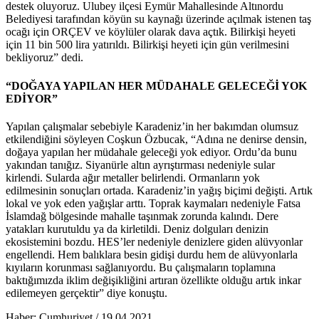
destek oluyoruz. Ulubey ilçesi Eymür Mahallesinde Altınordu
Belediyesi tarafından köyün su kaynağı üzerinde açılmak istenen taş
ocağı için ORÇEV ve köylüler olarak dava açtık. Bilirkişi heyeti
için 11 bin 500 lira yatırıldı. Bilirkişi heyeti için gün verilmesini
bekliyoruz” dedi.
“DOĞAYA YAPILAN HER MÜDAHALE GELECEĞİ YOK
EDİYOR”
Yapılan çalışmalar sebebiyle Karadeniz’in her bakımdan olumsuz
etkilendiğini söyleyen Coşkun Özbucak, “Adına ne denirse densin,
doğaya yapılan her müdahale geleceği yok ediyor. Ordu’da bunu
yakından tanığız. Siyanürle altın ayrıştırması nedeniyle sular
kirlendi. Sularda ağır metaller belirlendi. Ormanların yok
edilmesinin sonuçları ortada. Karadeniz’in yağış biçimi değişti. Artık
lokal ve yok eden yağışlar arttı. Toprak kaymaları nedeniyle Fatsa
İslamdağ bölgesinde mahalle taşınmak zorunda kalındı. Dere
yatakları kurutuldu ya da kirletildi. Deniz dolguları denizin
ekosistemini bozdu. HES’ler nedeniyle denizlere giden alüvyonlar
engellendi. Hem balıklara besin gidişi durdu hem de alüvyonlarla
kıyıların korunması sağlanıyordu. Bu çalışmaların toplamına
baktığımızda iklim değişikliğini artıran özellikte olduğu artık inkar
edilemeyen gerçektir” diye konuştu.
Haber: Cumhuriyet / 19.04.2021