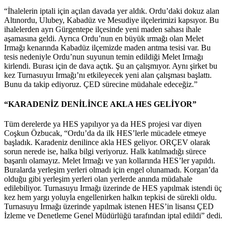
“İhalelerin iptali için açılan davada yer aldık. Ordu’daki dokuz alan
Altınordu, Ulubey, Kabadüz ve Mesudiye ilçelerimizi kapsıyor. Bu
ihalelerden ayrı Gürgentepe ilçesinde yeni maden sahası ihale
aşamasına geldi. Ayrıca Ordu’nun en büyük ırmağı olan Melet
Irmağı kenarında Kabadüz ilçemizde maden arıtma tesisi var. Bu
tesis nedeniyle Ordu’nun suyunun temin edildiği Melet Irmağı
kirlendi. Burası için de dava açtık. Şu an çalışmıyor. Aynı şirket bu
kez Turnasuyuı Irmağı’nı etkileyecek yeni alan çalışması başlattı.
Bunu da takip ediyoruz. ÇED sürecine müdahale edeceğiz.”
“KARADENİZ DENİLİNCE AKLA HES GELİYOR”
Tüm derelerde ya HES yapılıyor ya da HES projesi var diyen
Coşkun Özbucak, “Ordu’da da ilk HES’lerle mücadele etmeye
başladık. Karadeniz denilince akla HES geliyor. ORÇEV olarak
sorun nerede ise, halka bilgi veriyoruz. Halk katılmadığı sürece
başarılı olamayız. Melet Irmağı ve yan kollarında HES’ler yapıldı.
Buralarda yerleşim yerleri olmadı için engel olunamadı. Korgan’da
olduğu gibi yerleşim yerleri olan yerlerde anında müdahale
edilebiliyor. Turnasuyu Irmağı üzerinde de HES yapılmak istendi üç
kez hem yargı yoluyla engellenirken halkın tepkisi de sürekli oldu.
Turnasuyu Irmağı üzerinde yapılmak istenen HES’in lisansı ÇED
İzleme ve Denetleme Genel Müdürlüğü tarafından iptal edildi” dedi.