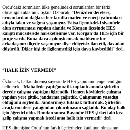
Ordu’daki sorunların ülke genelindeki sorunlardan bir farkı
olmadığını aktaran Coşkun Özbucak, “
Denizden derelere,
ormanlardan dağlara her tarafta maden ve enerji yatırımları
adıyla talan ve yağma yaşanıyor. Fatsa ilçemizdeki siyanürle
altın ayrıştırması yapılan alanda ve Korgan ilçesinde HES
karşıtı mücadelede hareketlenme var. Korgan’da HES için bir
proje vardı. Buna dava açılmıştı ancak mahkeme bir
arkadaşımızı ilçede yaşamıyor diye ehliyetsiz ilan etti, davadan
düşürdü. Diğer kişi de ilgilenmediği için dava kaybedildi
” dedi.
“HALK İZİN VERMEDİ”
Özbucak, halkın direnişi sayesinde HES yapımının engellendiğini
belirterek, “
Mahallede yaptığımız ilk toplantı anında şirketin
derede çalışma yaptığını öğrendik. Hemen köylülerle çalışma
yapılan yere gittik, jandarma çağırdık. Çalışmanın yasadışı
olduğunu söyledik. Jandarmaya tutanak tutturduk. Şirketin
araçlarını dere yatağından çıkarılmasını sağladık. Bu olay halk
için öğretici oldu. Bundan sonra Bayındır HES şirketi altı kez
gelip çalışma yapmak istedi ama halk izin vermedi
” dedi.
HES direnişine Ordu’nun farklı ilçelerinden katılımın olmasının