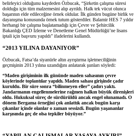
belirleyici olduğunu kaydeden Özbucak, “Şirketin çalışma süresi
dolduğu için tüm malzemesini alıp ayrıldı. Halk tek vücut olunca
başarının elde edileceğine örnek oldular. İlk günden bugüne birlik ve
dayanışma konusunda örnek tutum gösterdiler. Balamir HES 7 yıldır
herhangi bir çalışma başlatamadığı için Çevre ve Şehircilik
Bakanlığı ÇED İzleme ve Denetleme Genel Müdürlüğü’ne lisans
iptali için başvuru yapıldı” ifadelerini kullandı.
“2013 YILINA DAYANIYOR”
Özbucak, Fatsa’da siyanürle altın ayrıştırma işletmeciliğinin
geçmişinin 2013 yılına uzandığını anlatarak şunları söyledi:
“Maden girişiminin ilk gününde maden sahasının çevre
köylerinde toplantılar yapıldı. Maden sahası girişinde çadır
kuruldu. Bir süre sonra “bilinmeyen eller” çadırı yaktı.
Jandarmanın engellenmelerine rağmen halkın büyük direnişleri
oldu. Hukuksal süreç de sürdürüldü ancak engel olunamadı. O
dönem Bergama örneğini çok anlattık ancak bugün karşı
çıkanlar içinde olanlar o zaman sessizdi. Bugün yaşananlar
karşısında geç de olsa tepkiler büyüyor.”
“YAPILAN ÇALIŞMALAR YASAYA AYKIRI”