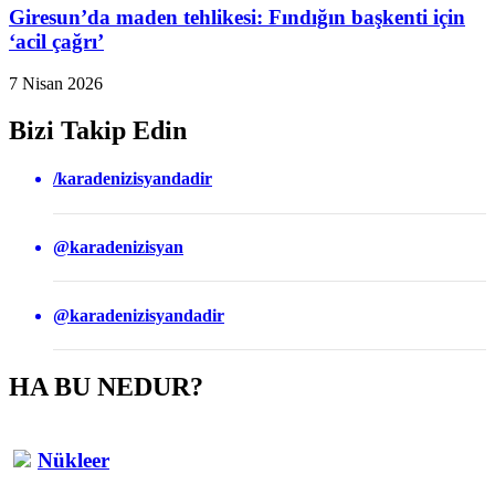
Giresun’da maden tehlikesi: Fındığın başkenti için
‘acil çağrı’
7 Nisan 2026
Bizi Takip Edin
/karadenizisyandadir
@karadenizisyan
@karadenizisyandadir
HA BU NEDUR?
Nükleer