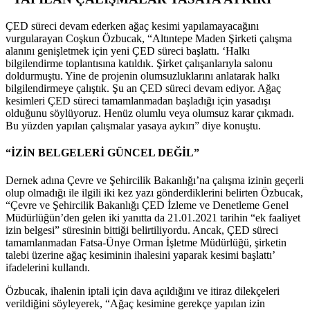
ÇED süreci devam ederken ağaç kesimi yapılamayacağını
vurgularayan Coşkun Özbucak, “Altıntepe Maden Şirketi çalışma
alanını genişletmek için yeni ÇED süreci başlattı. ‘Halkı
bilgilendirme toplantısına katıldık. Şirket çalışanlarıyla salonu
doldurmuştu. Yine de projenin olumsuzluklarını anlatarak halkı
bilgilendirmeye çalıştık. Şu an ÇED süreci devam ediyor. Ağaç
kesimleri ÇED süreci tamamlanmadan başladığı için yasadışı
olduğunu söylüyoruz. Henüz olumlu veya olumsuz karar çıkmadı.
Bu yüzden yapılan çalışmalar yasaya aykırı” diye konuştu.
“İZİN BELGELERİ GÜNCEL DEĞİL”
Dernek adına Çevre ve Şehircilik Bakanlığı’na çalışma izinin geçerli
olup olmadığı ile ilgili iki kez yazı gönderdiklerini belirten Özbucak,
“Çevre ve Şehircilik Bakanlığı ÇED İzleme ve Denetleme Genel
Müdürlüğün’den gelen iki yanıtta da 21.01.2021 tarihin “ek faaliyet
izin belgesi” süresinin bittiği belirtiliyordu. Ancak, ÇED süreci
tamamlanmadan Fatsa-Ünye Orman İşletme Müdürlüğü, şirketin
talebi üzerine ağaç kesiminin ihalesini yaparak kesimi başlattı’
ifadelerini kullandı.
Özbucak, ihalenin iptali için dava açıldığını ve itiraz dilekçeleri
verildiğini söyleyerek, “Ağaç kesimine gerekçe yapılan izin