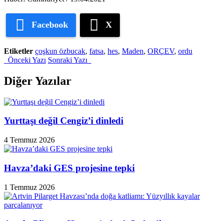
Facebook
X
Etiketler
çoşkun özbucak
,
fatsa
,
hes
,
Maden
,
ORÇEV
,
ordu
Önceki Yazı
Sonraki Yazı
Diğer Yazılar
Yurttaşı değil Cengiz’i dinledi
4 Temmuz 2026
Havza’daki GES projesine tepki
1 Temmuz 2026