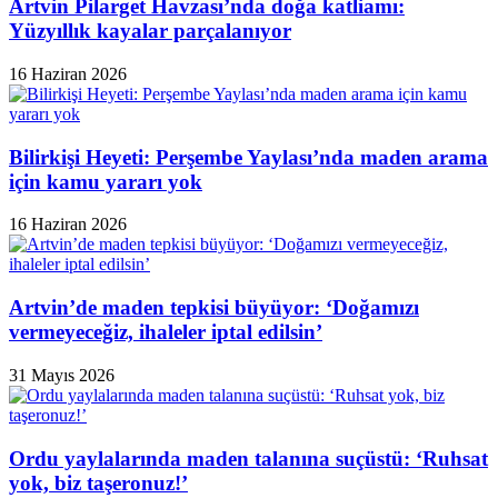
Artvin Pilarget Havzası’nda doğa katliamı:
Yüzyıllık kayalar parçalanıyor
16 Haziran 2026
Bilirkişi Heyeti: Perşembe Yaylası’nda maden arama
için kamu yararı yok
16 Haziran 2026
Artvin’de maden tepkisi büyüyor: ‘Doğamızı
vermeyeceğiz, ihaleler iptal edilsin’
31 Mayıs 2026
Ordu yaylalarında maden talanına suçüstü: ‘Ruhsat
yok, biz taşeronuz!’