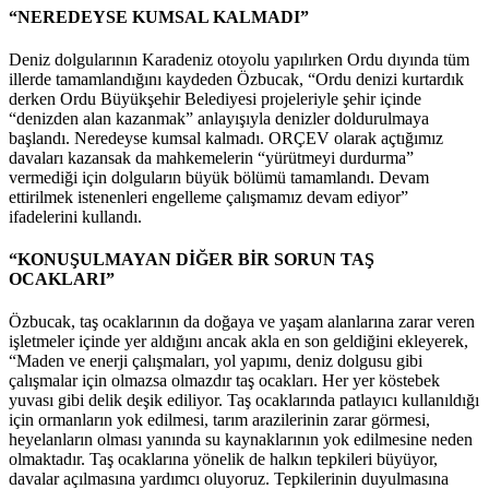
“NEREDEYSE KUMSAL KALMADI”
Deniz dolgularının Karadeniz otoyolu yapılırken Ordu dıyında tüm
illerde tamamlandığını kaydeden Özbucak, “Ordu denizi kurtardık
derken Ordu Büyükşehir Belediyesi projeleriyle şehir içinde
“denizden alan kazanmak” anlayışıyla denizler doldurulmaya
başlandı. Neredeyse kumsal kalmadı. ORÇEV olarak açtığımız
davaları kazansak da mahkemelerin “yürütmeyi durdurma”
vermediği için dolguların büyük bölümü tamamlandı. Devam
ettirilmek istenenleri engelleme çalışmamız devam ediyor”
ifadelerini kullandı.
“KONUŞULMAYAN DİĞER BİR SORUN TAŞ
OCAKLARI”
Özbucak, taş ocaklarının da doğaya ve yaşam alanlarına zarar veren
işletmeler içinde yer aldığını ancak akla en son geldiğini ekleyerek,
“Maden ve enerji çalışmaları, yol yapımı, deniz dolgusu gibi
çalışmalar için olmazsa olmazdır taş ocakları. Her yer köstebek
yuvası gibi delik deşik ediliyor. Taş ocaklarında patlayıcı kullanıldığı
için ormanların yok edilmesi, tarım arazilerinin zarar görmesi,
heyelanların olması yanında su kaynaklarının yok edilmesine neden
olmaktadır. Taş ocaklarına yönelik de halkın tepkileri büyüyor,
davalar açılmasına yardımcı oluyoruz. Tepkilerinin duyulmasına