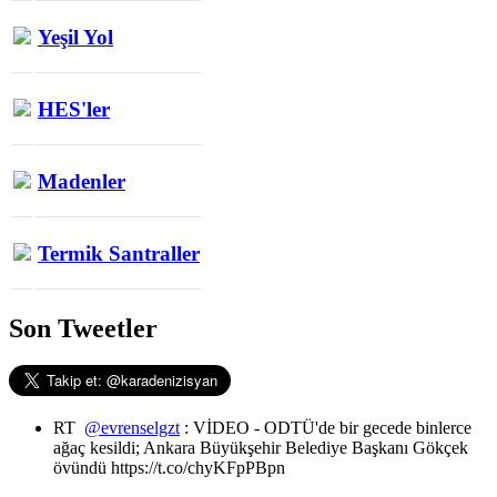
Yeşil Yol
HES'ler
Madenler
Termik Santraller
Son Tweetler
RT
@evrenselgzt
: VİDEO - ODTÜ'de bir gecede binlerce
ağaç kesildi; Ankara Büyükşehir Belediye Başkanı Gökçek
övündü https://t.co/chyKFpPBpn