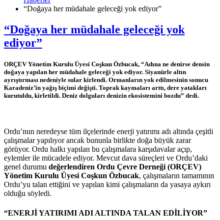
“Doğaya her müdahale geleceği yok ediyor”
“Doğaya her müdahale geleceği yok
ediyor”
ORÇEV Yönetim Kurulu Üyesi Coşkun Özbucak, “Adına ne denirse densin
doğaya yapılan her müdahale geleceği yok ediyor. Siyanürle altın
ayrıştırması nedeniyle sular kirlendi. Ormanların yok edilmesinin sonucu
Karadeniz’in yağış biçimi değişti. Toprak kaymaları arttı, dere yatakları
kurutuldu, kirletildi. Deniz dolguları denizin ekosistemini bozdu” dedi.
Ordu’nun neredeyse tüm ilçelerinde enerji yatırımı adı altında çeşitli
çalışmalar yapılıyor ancak bununla birlikte doğa büyük zarar
görüyor. Ordu halkı yapılan bu çalışmalara karşıdavalar açıp,
eylemler ile mücadele ediyor. Mevcut dava süreçleri ve Ordu’daki
genel durumu
değerlendiren Ordu Çevre Derneği (ORÇEV)
Yönetim Kurulu Üyesi Coşkun Özbucak
, çalışmaların tamamının
Ordu’yu talan ettiğini ve yapılan kimi çalışmaların da yasaya aykırı
olduğu söyledi.
“ENERJİ YATIRIMI ADI ALTINDA TALAN EDİLİYOR”