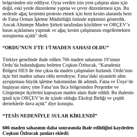
belgesinden söz ediliyor. Oysa verilen izin yeni çalışma alanı için
değil, eski yerde düzenleme yapma ve çevre düzenlemesi için. Bu
nedenle ağaç kesimini protesto etmek için hem kesim alanında hem
de Fatsa Orman İşletme Müdürlüğü önünde tepkimizi gösterdik.
Ancak Altıntepe Maden Şirketi tarafından köylülere ve ORÇEV’e
basın açıklaması yapmak ve ağaç kesim çalışmasını engellemekten
soruşturma açıldı” dedi.
“ORDU’NUN 3’TE 1’İ MADEN SAHASI OLDU”
Türkiye genelinde ihale edilen 766 maden sahasının 19’unun
Ordu’da bulunduğunu belirten Coşkun Özbucak, “Karadeniz
Bölgesi HES ile öne çıksa da maden çalışmaları hızlandı. Ordu’nun
üçte biri maden sahası oldu neredeyse. Fatsa’daki siyanürle altın
ayrıştırması büyük işletme bakımından ilk adımdı. Fatsa ve Ünye’de
başlayan süreç yine Fatsa’nın Ilıca bölgesinden Perşembe ve
Gürgentepe ilçelerini kapsayan maden alanı ihale edildi. Bu ihalenin
iptali için ORÇEV’in de içinde olduğu Ekoloji Birliği ve çeşitli
derneklerle dava açtık” diye konuştu.
“TESİS NEDENİYLE SULAR KİRLENDİ”
606 maden sahasının daha sonrasında ihale edildiğini kaydeden
Coşkun Özbucak şunları ekledi: