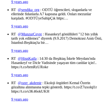
9 years ago
RT
@sendika_org
: ODTÜ öğrencileri, sloganlarla ve
ellerinde fidanlarla A7 kapısına geldi. Onları mezunlar
karşıladı. #ODTÜyeSahipÇık https:…
9 years ago
RT
@MunzurCevre
: Hasankeyf gönüllüleri "12 bin yıllık
tarih yok edilemez" diyerek (9.9.2017) Demokrasi Anıtı Önü,
İstanbul-Beşiktaş'ta bir…
9 years ago
RT
@HisnKaifa
: 14:30 da Beşiktaş İskele Meydanı'nda
Hasankeyf ve Dicle Vadisinde yaşayan tüm canlılar için!..
https://t.co/brmRzURoke
9 years ago
RT
@ozer_akdemir
: Ekoloji örgütleri Kemal Özerin
gözaltına alınmasına tepki gösterdi. https://t.co/Z7uxolql1r
https://t.co/s3K46okUKH
9 years ago