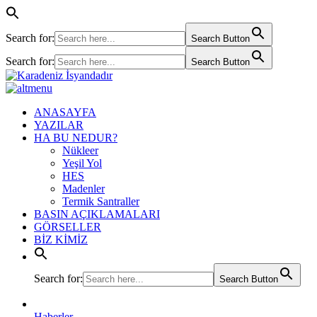
Search for:
Search Button
Search for:
Search Button
ANASAYFA
YAZILAR
HA BU NEDUR?
Nükleer
Yeşil Yol
HES
Madenler
Termik Santraller
BASIN AÇIKLAMALARI
GÖRSELLER
BİZ KİMİZ
Search for:
Search Button
Haberler